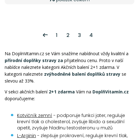
1
2
3
4
Na DoplnVitamin.cz se Vám snažíme nabídnout vždy kvalitní a
přírodní doplňky stravy za
přijatelnou cenu. Proto v naší
nabídce naleznete kategorii Akčních balení 2+1 zdarma. V
kategorii naleznete
zvýhodněné balení doplňků stravy
se
slevou až 33%.
V sekci akčních balení
2+1 zdarma
Vám na
DoplňVitamín.cz
doporučujeme:
Kotvičník zemní
- podporuje funkci jater, reguluje
krevní tlak a cholesterol, zvyšuje libido a sexuální
apetit, zvyšuje hladinu testosteronu u mužů
L-Arginin
- zlepšuje prokravení, reguluje krevní tlak,