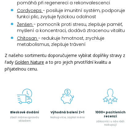
pomáhá při regenereci a rekonvalescenci
Cordyceps
- posiluje imunitní systém, podporuje
funkci plic, zvyšuje fyzickou odolnost
Ženšen
- pomocník proti stresu, zlepšuje paměť,
myšlení a koncentraci, dodává ztracenou vitalitu
Chitosan
- redukuje hmotnost, zrychluje
metabolismus, zlepšuje trávení
Z našeho sortimentu doporučujeme vybírat doplňky stravy z
řady
Golden Nature
a to pro jejich prvotřídní kvalitu a
přijatelnou cenu.
Bleskové dodání
Výhodná balení 2+1
1000+ pozitivních
recenzí
zboží máme opravdu
Nakup více, zaplať méně
skladem
zákazníci u nás rádi
nakupují