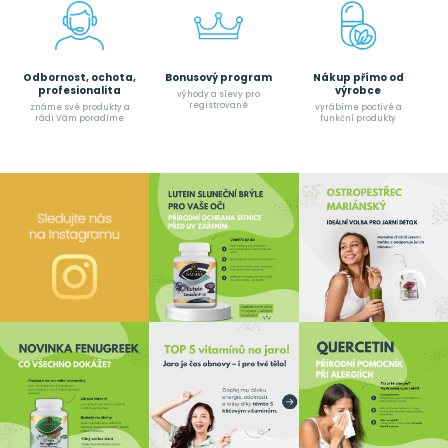
Odbornost, ochota,
Bonusový program
Nákup přímo od
profesionalita
výrobce
výhody a slevy pro
registrované
známe své produkty a
vyrábíme poctívé a
rádi Vám poradíme
funkční produkty