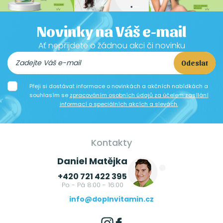
Novinky na Váš e-mail
Ať nepřijdete o žádnou akci či novinku
Odeslat
Přeji si dostávat informace o novinkách a akčních nabídkách a
souhlasím se
zpracováním osobních údajů za účelem zasílání
informací o speciálních akcích a slevách.
Kontakty
Daniel Matějka
+420 721 422 395
Po - Pá 8:00 - 16:00
info@doplnvitamin.cz