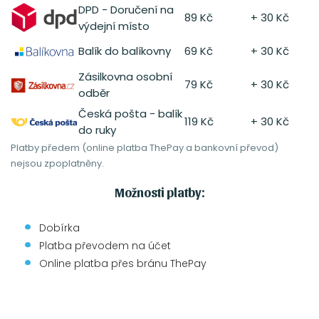
DPD - Doručení na
89 Kč
+ 30 Kč
výdejní místo
Balík do balíkovny
69 Kč
+ 30 Kč
Zásilkovna osobní
79 Kč
+ 30 Kč
odběr
Česká pošta - balík
119 Kč
+ 30 Kč
do ruky
Platby předem (online platba ThePay a bankovní převod)
nejsou zpoplatněny.
Možnosti platby:
Dobírka
Platba převodem na účet
Online platba přes bránu ThePay