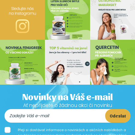
Novinky na Váš e-mail
Ať nepřijdete o žádnou akci či novinku
Odeslat
Přeji si dostávat informace o novinkách a akčních nabídkách a