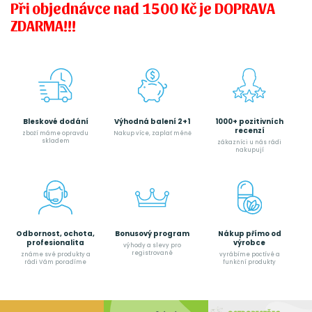
Při objednávce nad 1500 Kč je DOPRAVA
ZDARMA!!!
Bleskové dodání
Výhodná balení 2+1
1000+ pozitivních
recenzí
zboží máme opravdu
Nakup více, zaplať méně
skladem
zákazníci u nás rádi
nakupují
Odbornost, ochota,
Bonusový program
Nákup přímo od
profesionalita
výrobce
výhody a slevy pro
registrované
známe své produkty a
vyrábíme poctívé a
rádi Vám poradíme
funkční produkty