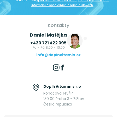
souhlasím se
zpracováním osobních údajů za účelem zasílání
informací o speciálních akcích a slevách.
Kontakty
Daniel Matějka
+420 721 422 395
Po - Pá 8:00 - 16:00
info@doplnvitamin.cz
Doplň Vitamín s.r.o
Roháčova 145/14
130 00 Praha 3 - Žižkov
Česká republika