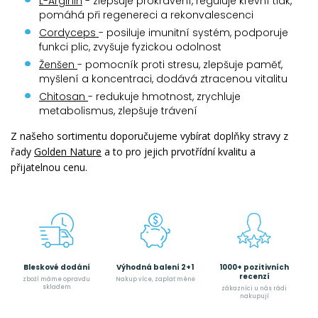
L-Arginin
- zlepšuje prokravení, reguluje krevní tlak,
pomáhá při regenereci a rekonvalescenci
Cordyceps
- posiluje imunitní systém, podporuje
funkci plic, zvyšuje fyzickou odolnost
Ženšen
- pomocník proti stresu, zlepšuje paměť,
myšlení a koncentraci, dodává ztracenou vitalitu
Chitosan
- redukuje hmotnost, zrychluje
metabolismus, zlepšuje trávení
Z našeho sortimentu doporučujeme vybírat doplňky stravy z
řady
Golden Nature
a to pro jejich prvotřídní kvalitu a
přijatelnou cenu.
Bleskové dodání
Výhodná balení 2+1
1000+ pozitivních
recenzí
zboží máme opravdu
Nakup více, zaplať méně
skladem
zákazníci u nás rádi
nakupují