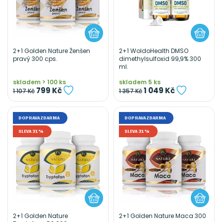
2+1 Golden Nature Ženšen
2+1 WoldoHealth DMSO
pravý 300 cps.
dimethylsulfoxid 99,9% 300
ml.
skladem > 100 ks
skladem 5 ks
799 Kč
1 049 Kč
1 107 Kč
1 357 Kč
DOPRAVA ZDARMA
DOPRAVA ZDARMA
SLEVA 31%
SLEVA 31%
2+1 Golden Nature
2+1 Golden Nature Maca 300