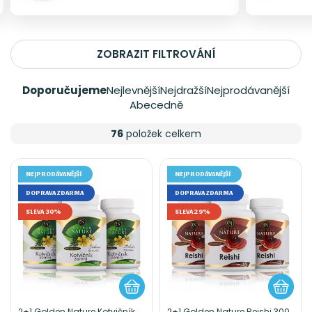
ZOBRAZIT FILTROVÁNÍ
Doporučujeme
Nejlevnější
Nejdražší
Nejprodávanější
Abecedně
76
položek celkem
NEJPRODÁVANĚJŠÍ
NEJPRODÁVANĚJŠÍ
DOPRAVA ZDARMA
DOPRAVA ZDARMA
SLEVA 30%
SLEVA 29%
2+1 Golden Nature Kotvičník
2+1 Golden Nature Reishi 300