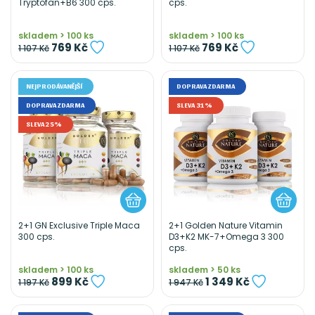
Tryptofan+B6 300 cps.
cps.
skladem > 100 ks
skladem > 100 ks
769 Kč
769 Kč
1 107 Kč
1 107 Kč
NEJPRODÁVANĚJŠÍ
DOPRAVA ZDARMA
DOPRAVA ZDARMA
SLEVA 31%
SLEVA 25%
2+1 GN Exclusive Triple Maca
2+1 Golden Nature Vitamin
300 cps.
D3+K2 MK-7+Omega 3 300
cps.
skladem > 100 ks
skladem > 50 ks
899 Kč
1 349 Kč
1 197 Kč
1 947 Kč