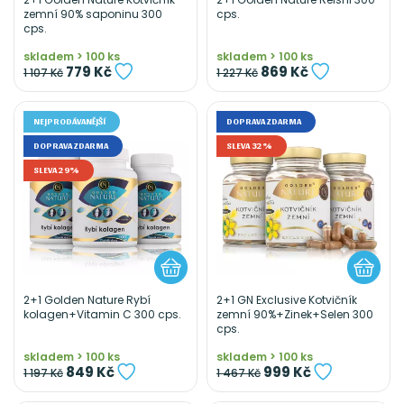
zemní 90% saponinu 300
cps.
cps.
skladem > 100 ks
skladem > 100 ks
779 Kč
869 Kč
1 107 Kč
1 227 Kč
NEJPRODÁVANĚJŠÍ
DOPRAVA ZDARMA
DOPRAVA ZDARMA
SLEVA 32%
SLEVA 29%
2+1 Golden Nature Rybí
2+1 GN Exclusive Kotvičník
kolagen+Vitamin C 300 cps.
zemní 90%+Zinek+Selen 300
cps.
skladem > 100 ks
skladem > 100 ks
849 Kč
999 Kč
1 197 Kč
1 467 Kč