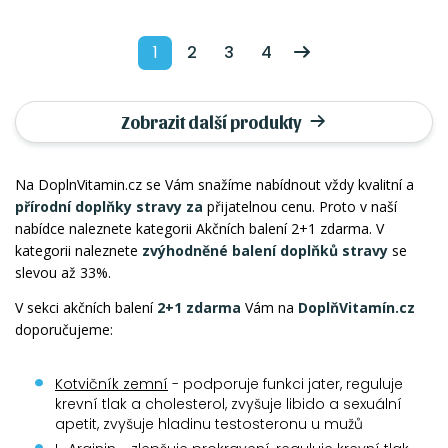
1
2
3
4
Zobrazit další produkty
Na DoplnVitamin.cz se Vám snažíme nabídnout vždy kvalitní a
přírodní doplňky stravy za
přijatelnou cenu. Proto v naší
nabídce naleznete kategorii Akčních balení 2+1 zdarma. V
kategorii naleznete
zvýhodněné balení doplňků stravy
se
slevou až 33%.
V sekci akčních balení
2+1 zdarma
Vám na
DoplňVitamín.cz
doporučujeme:
Kotvičník zemní
- podporuje funkci jater, reguluje
krevní tlak a cholesterol, zvyšuje libido a sexuální
apetit, zvyšuje hladinu testosteronu u mužů