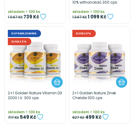
10% withanolidů 300 cps.
skladem > 100 ks
skladem > 100 ks
739 Kč
1 099 Kč
1 047 Kč
1 347 Kč
DOPRAVA ZDARMA
SLEVA 20%
SLEVA 23%
2+1 Golden Nature Vitamin D3
2+1 Golden Nature Zinek
2000 I.U. 300 cps.
Chelate 300 cps.
skladem > 100 ks
skladem > 100 ks
549 Kč
499 Kč
717 Kč
627 Kč