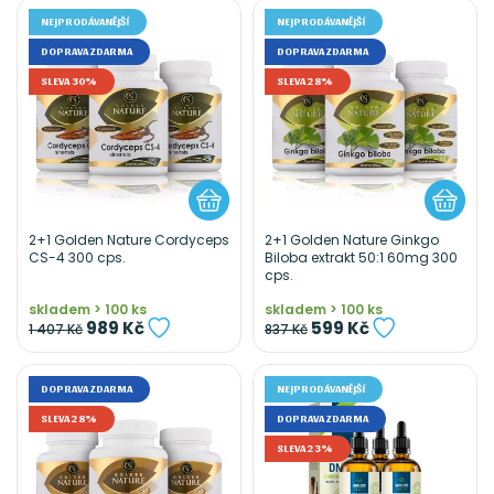
NEJPRODÁVANĚJŠÍ
NEJPRODÁVANĚJŠÍ
DOPRAVA ZDARMA
DOPRAVA ZDARMA
SLEVA 30%
SLEVA 28%
2+1 Golden Nature Cordyceps
2+1 Golden Nature Ginkgo
CS-4 300 cps.
Biloba extrakt 50:1 60mg 300
cps.
skladem > 100 ks
skladem > 100 ks
989 Kč
599 Kč
1 407 Kč
837 Kč
DOPRAVA ZDARMA
NEJPRODÁVANĚJŠÍ
SLEVA 28%
DOPRAVA ZDARMA
SLEVA 23%