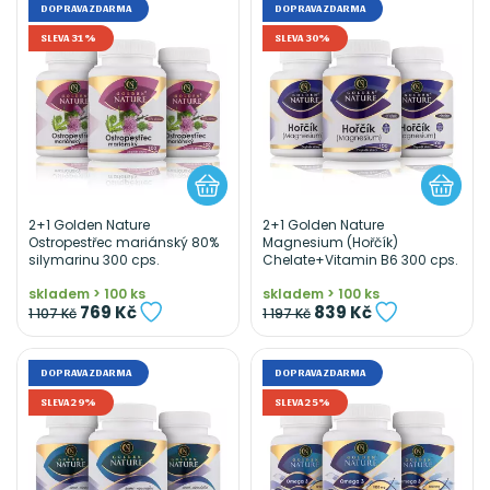
DOPRAVA ZDARMA
DOPRAVA ZDARMA
SLEVA 31%
SLEVA 30%
2+1 Golden Nature
2+1 Golden Nature
Ostropestřec mariánský 80%
Magnesium (Hořčík)
silymarinu 300 cps.
Chelate+Vitamin B6 300 cps.
skladem > 100 ks
skladem > 100 ks
769 Kč
839 Kč
1 107 Kč
1 197 Kč
DOPRAVA ZDARMA
DOPRAVA ZDARMA
SLEVA 29%
SLEVA 25%