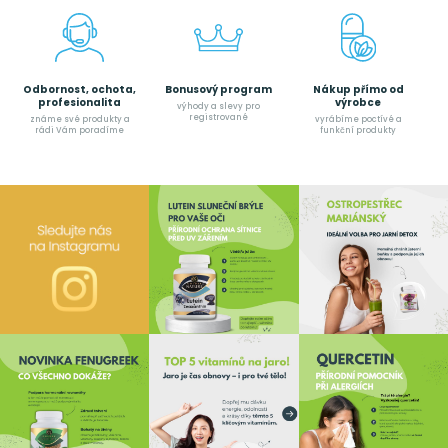
Odbornost, ochota,
Bonusový program
Nákup přímo od
profesionalita
výrobce
výhody a slevy pro
registrované
známe své produkty a
vyrábíme poctívé a
rádi Vám poradíme
funkční produkty