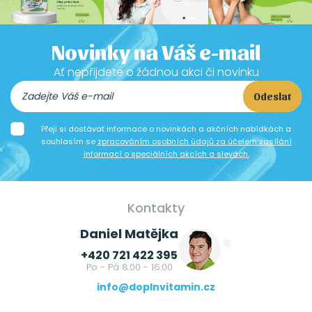
Novinky na Váš e-mail
Ať nepřijdete o žádnou akci či novinku
Odeslat
Přeji si dostávat informace o novinkách a akčních nabídkách a
souhlasím se
zpracováním osobních údajů za účelem zasílání
informací o speciálních akcích a slevách.
Kontakty
Daniel Matějka
+420 721 422 395
Po - Pá 8:00 - 16:00
info@doplnvitamin.cz