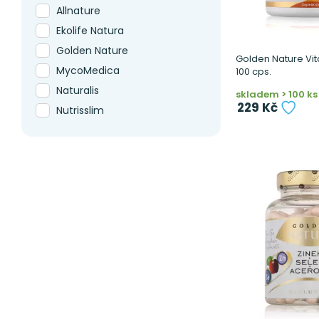
Allnature
Ekolife Natura
Golden Nature
Golden Nature Vi
MycoMedica
100 cps.
Naturalis
skladem > 100 ks
229 Kč
Nutrisslim
Puhdistamo
PuraviaLabs
Viridian
Vitaharmony
Woldohealth