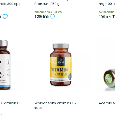
ola 300 cps.
Premium 250 g
mg - 90 tb
skladem > 10 ks
skladem 
č
129 Kč
1
199 Kč
 + Vitamin C
Woldohealth Vitamin C 120
Acerola N
kapslí