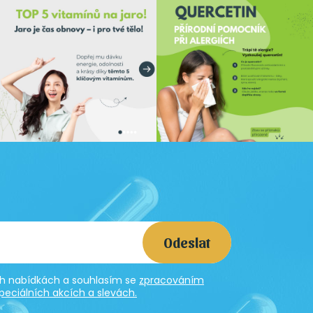
Odeslat
ích nabídkách a souhlasím se
zpracováním
peciálních akcích a slevách.