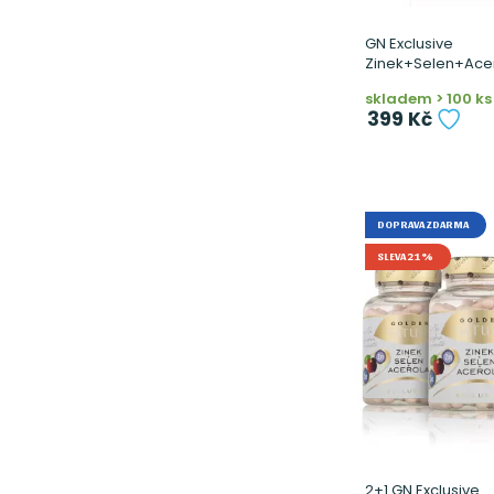
GN Exclusive
Zinek+Selen+Acer
skladem > 100 ks
399 Kč
DOPRAVA ZDARMA
SLEVA 21%
2+1 GN Exclusive