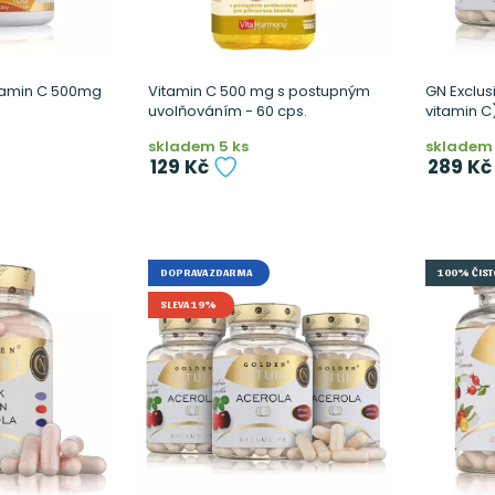
tamin C 500mg
Vitamin C 500 mg s postupným
GN Exclus
uvolňováním - 60 cps.
vitamin C)
skladem 5 ks
skladem 
129 Kč
289 Kč
DOPRAVA ZDARMA
100% ČIST
SLEVA 19%