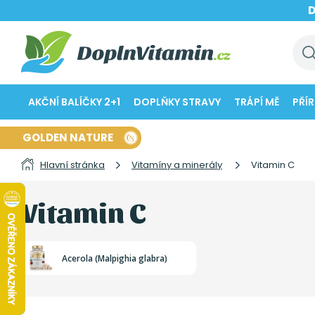
AKČNÍ BALÍČKY 2+1
DOPLŇKY STRAVY
TRÁPÍ MĚ
PŘÍ
GOLDEN NATURE
Hlavní stránka
Vitamíny a minerály
Vitamin C
Vitamin C
Acerola (Malpighia glabra)