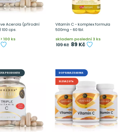
ive Acerola (přírodní
Vitamín C - komplex formula
 100 cps.
500mg - 60 tbl.
> 100 ks
skladem poslední 3 ks
89 Kč
109 Kč
OTA PRODUKTU
DOPRAVA ZDARMA
SLEVA 20%