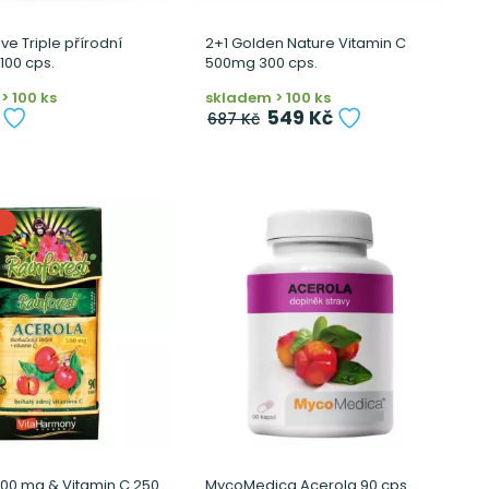
ve Triple přírodní
2+1 Golden Nature Vitamin C
100 cps.
500mg 300 cps.
> 100 ks
skladem > 100 ks
549 Kč
687 Kč
00 mg & Vitamin C 250
MycoMedica Acerola 90 cps.