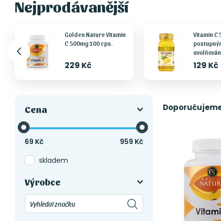
Nejprodávanější
Golden Nature Vitamin
Vitamin C 
C 500mg 100 cps.
postupný
uvolňování
229 Kč
129 Kč
Doporučujem
Cena
69
Kč
959
Kč
skladem
Výrobce