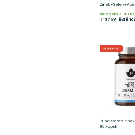
Zinek+Selen+Acer
skladem > 100 ks
949 K
1 197 Kč
SLEVA 20%
Puhdistamo Zinek
60 kapslí