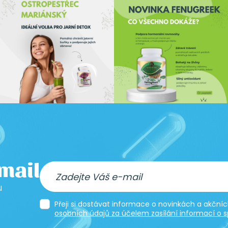
-mail
u
Přeji si dostávat informace o novinkách a akčn
osobních údajů za účelem zasílání informací o s