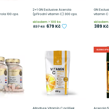
2+1 GN Exclusive Acerola
GN Exclusi
ola 100 cps.
(přírodní vitamin C) 300 cps.
vitamin C 
skladem > 100 ks
skladem 
679 Kč
389 Kč
837 Kč
SLEVA 10%
Allnature Vitamín C prášek
Acerola 5