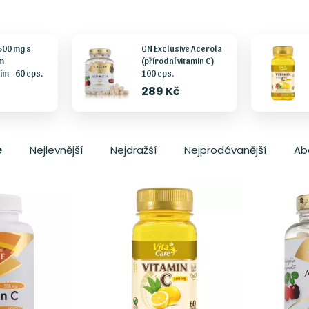
500 mg s
GN Exclusive Acerola
m
(přírodní vitamin C)
m - 60 cps.
100 cps.
289 Kč
e
Nejlevnější
Nejdražší
Nejprodávanější
Ab