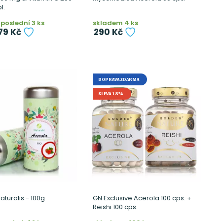
l.
poslední 3 ks
skladem 4 ks
79 Kč
290 Kč
DOPRAVA ZDARMA
SLEVA 18%
aturalis - 100g
GN Exclusive Acerola 100 cps. +
Reishi 100 cps.