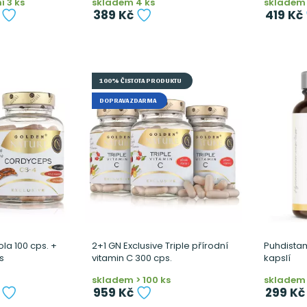
 3 ks
skladem 4 ks
skladem 
389 Kč
419 Kč
100% ČISTOTA PRODUKTU
DOPRAVA ZDARMA
la 100 cps. +
2+1 GN Exclusive Triple přírodní
Puhdistam
s
vitamin C 300 cps.
kapslí
skladem > 100 ks
skladem 
959 Kč
299 Kč