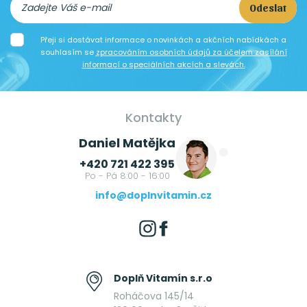
Odeslat
Přeji si dostávat informace o novinkách a akčních nabídkách a
souhlasím se
zpracováním osobních údajů za účelem zasílání
informací o speciálních akcích a slevách.
Kontakty
Daniel Matějka
+420 721 422 395
Po - Pá 8:00 - 16:00
info@doplnvitamin.cz
Doplň Vitamín s.r.o
Roháčova 145/14