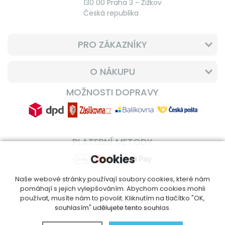
130 00 Praha 3 - Žižkov
Česká republika
PRO ZÁKAZNÍKY
O NÁKUPU
MOŽNOSTI DOPRAVY
PLATEBNÍ METODY
Cookies
Naše webové stránky používají soubory cookies, které nám
pomáhají s jejich vylepšováním. Abychom cookies mohli
používat, musíte nám to povolit. Kliknutím na tlačítko "OK,
souhlasím" udělujete tento souhlas.
© 2014 - 2026
DoplnVitamin.cz