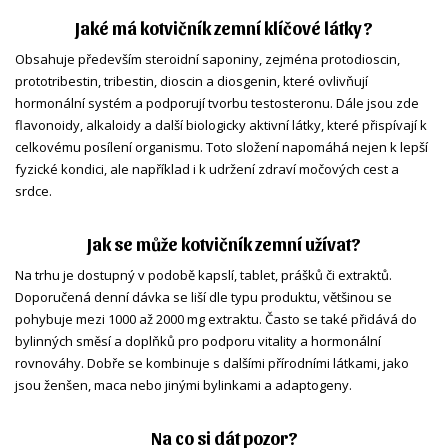
Jaké má kotvičník zemní klíčové látky?
Obsahuje především steroidní saponiny, zejména protodioscin,
prototribestin, tribestin, dioscin a diosgenin, které ovlivňují
hormonální systém a podporují tvorbu testosteronu. Dále jsou zde
flavonoidy, alkaloidy a další biologicky aktivní látky, které přispívají k
celkovému posílení organismu. Toto složení napomáhá nejen k lepší
fyzické kondici, ale například i k udržení zdraví močových cest a
srdce.
Jak se může kotvičník zemní užívat?
Na trhu je dostupný v podobě kapslí, tablet, prášků či extraktů.
Doporučená denní dávka se liší dle typu produktu, většinou se
pohybuje mezi 1000 až 2000 mg extraktu. Často se také přidává do
bylinných směsí a doplňků pro podporu vitality a hormonální
rovnováhy. Dobře se kombinuje s dalšími přírodními látkami, jako
jsou ženšen, maca nebo jinými bylinkami a adaptogeny.
Na co si dát pozor?