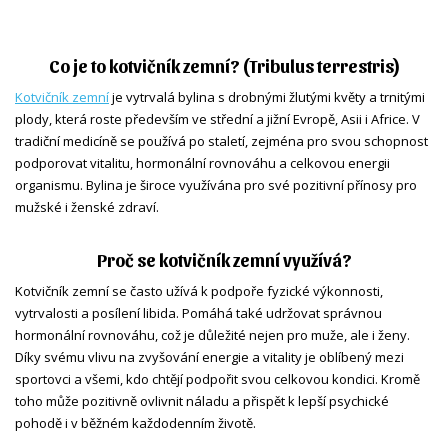
Co je to kotvičník zemní? (Tribulus terrestris)
Kotvičník zemní
je vytrvalá bylina s drobnými žlutými květy a trnitými
plody, která roste především ve střední a jižní Evropě, Asii i Africe. V
tradiční medicíně se používá po staletí, zejména pro svou schopnost
podporovat vitalitu, hormonální rovnováhu a celkovou energii
organismu. Bylina je široce využívána pro své pozitivní přínosy pro
mužské i ženské zdraví.
Proč se kotvičník zemní využívá?
Kotvičník zemní se často užívá k podpoře fyzické výkonnosti,
vytrvalosti a posílení libida. Pomáhá také udržovat správnou
hormonální rovnováhu, což je důležité nejen pro muže, ale i ženy.
Díky svému vlivu na zvyšování energie a vitality je oblíbený mezi
sportovci a všemi, kdo chtějí podpořit svou celkovou kondici. Kromě
toho může pozitivně ovlivnit náladu a přispět k lepší psychické
pohodě i v běžném každodenním životě.