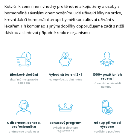
Kotvičník zemní není vhodný pro těhotné a kojící ženy a osoby s
hormonálně závislými onemocněními. Lidé užívající léky na srdce,
krevní tlak či hormonální terapii by měli konzultovat užívání s
lékařem. Při kombinaci s jinými doplňky doporučujeme začít s nižší
dávkou a sledovat případné reakce organismu.
Bleskové dodání
Výhodná balení 2+1
1000+ pozitivních
recenzí
zboží máme opravdu
Nakup více, zaplať méně
skladem
zákazníci u nás rádi
nakupují
Odbornost, ochota,
Bonusový program
Nákup přímo od
profesionalita
výrobce
výhody a slevy pro
registrované
známe své produkty a
vyrábíme poctívé a