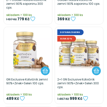
zemní 90% saponinu 300
zemní 90% saponinu 100 cps.
cps.
skladem > 100 ks
skladem > 100 ks
779 Kč
369 Kč
1 107 Kč
DOPRAVA ZDARMA
SLEVA 32%
GN Exclusive Kotvičník zemní
2+1 GN Exclusive Kotvičník
90%+Zinek+Selen 100 cps.
zemní 90%+Zinek+Selen 300
cps.
skladem > 100 ks
skladem > 100 ks
489 Kč
999 Kč
1 467 Kč