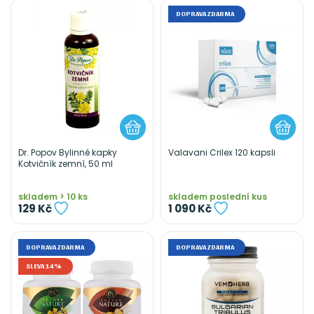
DOPRAVA ZDARMA
Dr. Popov Bylinné kapky
Valavani Crilex 120 kapsli
Kotvičník zemní, 50 ml
skladem > 10 ks
skladem poslední kus
129 Kč
1 090 Kč
DOPRAVA ZDARMA
DOPRAVA ZDARMA
SLEVA 14%