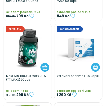
90% (TT MAXX) 270cps
MAXX 60 kapslí
skladem poslední 2 ks
skladem poslední kus
799 Kč
849 Kč
987 Kč
SLEVA 17%
DOPRAVA ZDARMA
MaxxWin Tribulus Maxx 90%
Valavani Andrimax 120 kapsli
(TT MAXX) 90cps
skladem > 5 ks
skladem poslední 2 ks
299 Kč
1 290 Kč
359 Kč