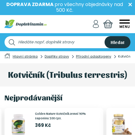
DOPRAVA ZDARMA
pro všechny objednávky nad
500 Kč.
Hledat
Hlavní stránka
Doplňky stravy
Přírodní adaptogeny
Kotvičník 
Kotvičník (Tribulus terrestris)
Nejprodávanější
Golden Nature Kotvičník zemní 90%
saponinu 100 cps.
369 Kč