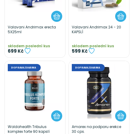
Valavani Andrimax erecta
Valavani Andrimax 24 - 20
5X25ml
KAPSLÍ
skladem poslední kus
skladem poslední kus
699 Kč
599 Kč
DOPRAVA ZDARMA
DOPRAVA ZDARMA
Woldohealth Tribulus
Amarex na podporu erekce
komplex forte 90 kapslí
30 cps.