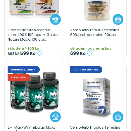
Golden Nature Kotvičník
VemoHerb Tribulus terrestris
zemní 90% 100 cps. + Golden
60% protodioscinu 90cps.
Nature Maca 100 cps.
skladem > 100 ks
skladem poslední kus
599 Kč
699 Kč
698 Kč
DOPRAVA ZDARMA
DOPRAVA ZDARMA
SLEVA 19%
2+1 MaxxWin Tribulus Maxx
VemoHerb Tribulus Terrestris