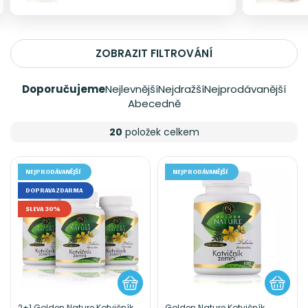
ZOBRAZIT FILTROVÁNÍ
Doporučujeme
Nejlevnější
Nejdražší
Nejprodávanější
Abecedně
20
položek celkem
NEJPRODÁVANĚJŠÍ
NEJPRODÁVANĚJŠÍ
DOPRAVA ZDARMA
SLEVA 30%
2+1 Golden Nature Kotvičník
Golden Nature Kotvičník