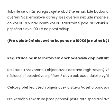
Jakmile se u nás zaregistrujete obdržíte email, kde budou 
ověření Vaší emailové adresy. Bez ověření nebude možné se 
do košíku a v nákupním košíku zaškrtnete pole
SLEVOVÝ 
připsána sleva 100 Kč na první nákup.
(Pro uplatnění slevového kuponu na 100Kč je nutné bý
Registrace na internetovém obchodě
www.doplnvitam
Na každou vytvořenou objednávku dostane registrovaný z
následující objednávce, přičemž sleva pak bude daleko vyšší
Celkový přehled všech objednávek a stavu Vašeho bonusové
Pro každého zákazníka jsme připravili ještě tyto speciální ak