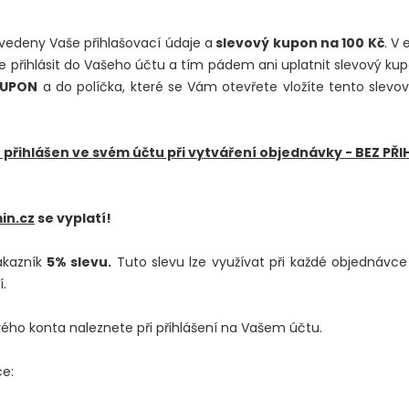
uvedeny Vaše přihlašovací údaje a
slevový kupon na 100 Kč
. V
přihlásit do Vašeho účtu a tím pádem ani uplatnit slevový kupon
KUPON
a do políčka, které se Vám otevřete vložíte tento slevov
t přihlášen ve svém účtu při vytváření objednávky - BEZ P
in.cz
se vyplatí!
ákazník
5% slevu.
Tuto slevu lze využívat při každé objednávce
.
ho konta naleznete při přihlášení na Vašem účtu.
ce: