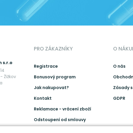
PRO ZÁKAZNÍKY
O NÁKU
 s.r.o
Registrace
O nás
14
- Žižkov
Bonusový program
Obchodn
ka
Jak nakupovat?
Zásady s
Kontakt
GDPR
Reklamace - vrácení zboží
Odstoupení od smlouvy