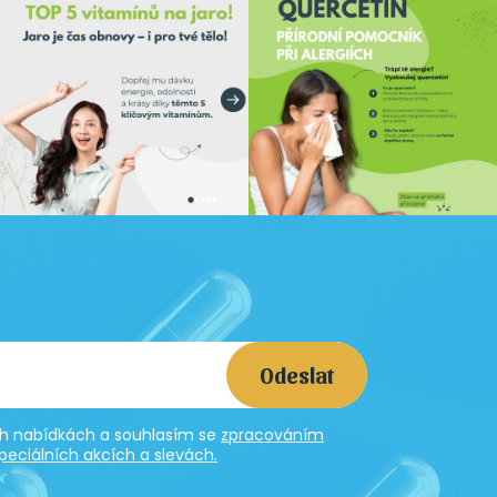
Odeslat
ích nabídkách a souhlasím se
zpracováním
peciálních akcích a slevách.