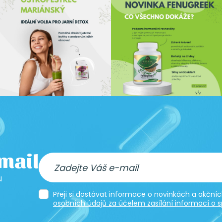
-mail
u
Přeji si dostávat informace o novinkách a akčn
osobních údajů za účelem zasílání informací o s