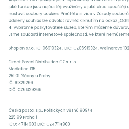
jaké funkce jsou nejčastěji využívány a jaké akce spouště
nastavit soubory cookies. Přečtěte si více v Zásady souborů
Udělený souhlas lze odvolat rovněž kliknutím na odkaz „Od
4. Vybíráme poskytovatele služeb, kterým můžeme důvěřo
Jsme součástí internetové společnosti, ve které nemůžeme
Shopion s.r.o., IČ: 06919324., DIČ: CZ06919324. Wellnerova
Direct Parcel Distribution CZ s. r. o.
Modletice 135
251 01 Říčany u Prahy
IČ: 61329266
DIČ: CZ61329266
Česká pošta, s.p., Politických vězňů 909/4
225 99 Praha 1
IČO: 47114983 DIČ: CZ47114983