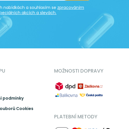
ích nabídkách a souhlasím se
zpracováním
peciálních akcích a slevách.
PU
MOŽNOSTI DOPRAVY
í podmínky
ouborů Cookies
PLATEBNÍ METODY