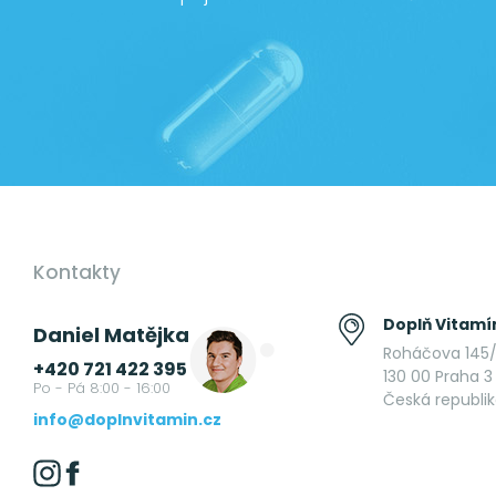
Kontakty
Doplň Vitamín
Daniel Matějka
Roháčova 145/
+420 721 422 395
130 00 Praha 3 
Po - Pá 8:00 - 16:00
Česká republi
info@doplnvitamin.cz