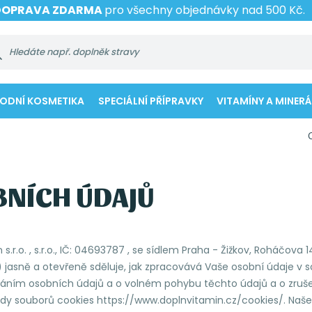
DOPRAVA ZDARMA
pro všechny objednávky nad 500 Kč.
RODNÍ KOSMETIKA
SPECIÁLNÍ PŘÍPRAVKY
VITAMÍNY A MINERÁ
BNÍCH ÚDAJŮ
 s.r.o. , s.r.o., IČ: 04693787 , se sídlem Praha - Žižkov, Roháčo
e“) jasně a otevřeně sděluje, jak zpracovává Vaše osobní údaje
cováním osobních údajů a o volném pohybu těchto údajů a o zruš
sady souborů cookies https://www.doplnvitamin.cz/cookies/. Naše