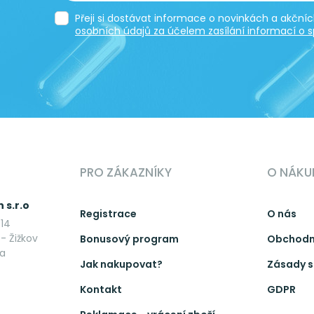
Přeji si dostávat informace o novinkách a akčn
osobních údajů za účelem zasílání informací o s
PRO ZÁKAZNÍKY
O NÁKU
 s.r.o
Registrace
O nás
14
- Žižkov
Bonusový program
Obchodn
ka
Jak nakupovat?
Zásady s
Kontakt
GDPR