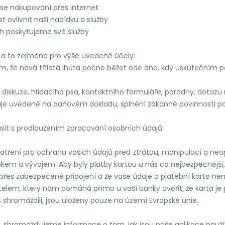
 se nakupování přes internet
 ovlivnit naši nabídku a služby
ch poskytujeme své služby
a to zejména pro výše uvedené účely:
tím, že nová tříletá lhůta počne běžet ode dne, kdy uskutečním 
iskuze, hlídacího psa, kontaktního formuláře, poradny, dotazu
uvedené na daňovém dokladu, splnění zákonné povinnosti podle
sit s prodloužením zpracování osobních údajů.
opatření pro ochranu vašich údajů před ztrátou, manipulací a 
kem a vývojem. Aby byly platby kartou u nás co nejbezpečnější
es zabezpečené připojení a že vaše údaje o platební kartě nemo
lem, který nám pomáhá přímo u vaší banky ověřit, že karta je 
s shromáždili, jsou uloženy pouze na území Evropské unie.
y, shromažďujeme informace o tom, jak jsou naše aplikace použí