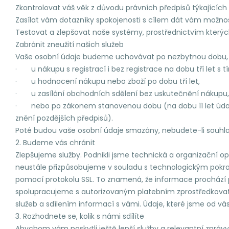
Zkontrolovat váš věk z důvodu právních předpisů týkajících
Zasílat vám dotazníky spokojenosti s cílem dát vám možnost
Testovat a zlepšovat naše systémy, prostřednictvím který
Zabránit zneužití našich služeb
Vaše osobní údaje budeme uchovávat po nezbytnou dobu, 
· u nákupu s registrací i bez registrace na dobu tří let s 
· u hodnocení nákupu nebo zboží po dobu tří let,
· u zasílání obchodních sdělení bez uskutečnění nákupu, d
· nebo po zákonem stanovenou dobu (na dobu 11 let údaje 
znění pozdějších předpisů).
Poté budou vaše osobní údaje smazány, nebudete-li souhla
2. Budeme vás chránit
Zlepšujeme služby. Podnikli jsme technická a organizační 
neustále přizpůsobujeme v souladu s technologickým pokro
pomocí protokolu SSL. To znamená, že informace prochází př
spolupracujeme s autorizovaným platebním zprostředkovate
služeb a sdílením informací s vámi. Údaje, které jsme od vá
3. Rozhodnete se, kolik s námi sdílíte
Abychom vám poskytli ještě lepší služby a relevantní zpráv