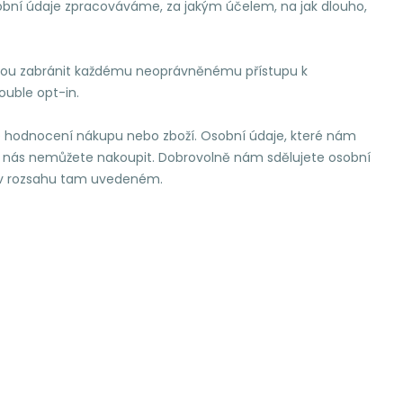
obní údaje zpracováváme, za jakým účelem, na jak dlouho,
oritou zabránit každému neoprávněnému přístupu k
uble opt-in.
e hodnocení nákupu nebo zboží. Osobní údaje, které nám
 u nás nemůžete nakoupit. Dobrovolně nám sdělujete osobní
í, v rozsahu tam uvedeném.