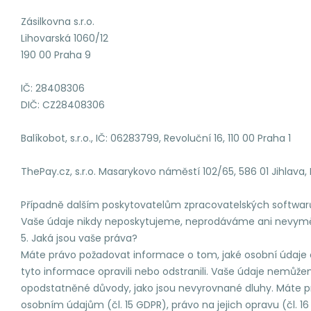
Zásilkovna s.r.o.
Lihovarská 1060/12
190 00 Praha 9
IČ: 28408306
DIČ: CZ28408306
Balíkobot, s.r.o., IČ: 06283799, Revoluční 16, 110 00 Praha 1
ThePay.cz, s.r.o. Masarykovo náměstí 102/65, 586 01 Jihlava, 
Případně dalším poskytovatelům zpracovatelských softwarů,
Vaše údaje nikdy neposkytujeme, neprodáváme ani nevymě
5. Jaká jsou vaše práva?
Máte právo požadovat informace o tom, jaké osobní údaje
tyto informace opravili nebo odstranili. Vaše údaje nemůž
opodstatněné důvody, jako jsou nevyrovnané dluhy. Máte pr
osobním údajům (čl. 15 GDPR), právo na jejich opravu (čl. 1