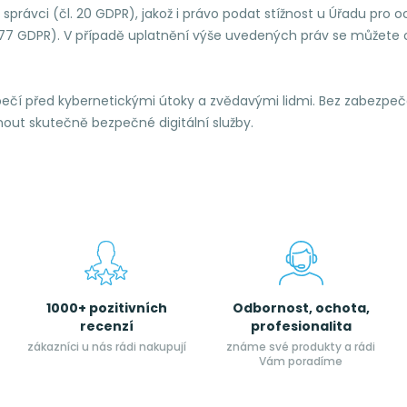
právci (čl. 20 GDPR), jakož i právo podat stížnost u Úřadu pro o
 77 GDPR). V případě uplatnění výše uvedených práv se můžete o
čí před kybernetickými útoky a zvědavými lidmi. Bez zabezpeč
ut skutečně bezpečné digitální služby.
1000+ pozitivních
Odbornost, ochota,
recenzí
profesionalita
zákazníci u nás rádi nakupují
známe své produkty a rádi
Vám poradíme