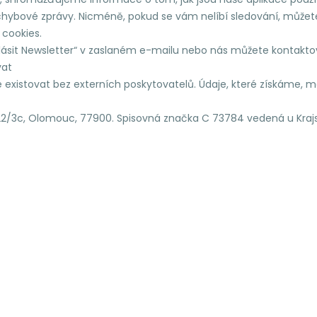
jí chybové zprávy. Nicméně, pokud se vám nelíbí sledování, může
 cookies.
hlásit Newsletter“ v zaslaném e-mailu nebo nás můžete kontakto
vat
 existovat bez externích poskytovatelů. Údaje, které získáme,
 1322/3c, Olomouc, 77900. Spisovná značka C 73784 vedená u Kra