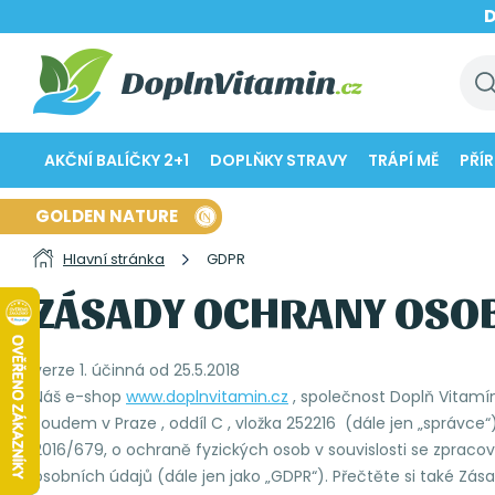
AKČNÍ BALÍČKY 2+1
DOPLŇKY STRAVY
TRÁPÍ MĚ
PŘÍ
GOLDEN NATURE
Hlavní stránka
GDPR
ZÁSADY OCHRANY OSO
verze 1. účinná od 25.5.2018
Náš e-shop
www.doplnvitamin.cz
, společnost Doplň Vitamín
soudem v Praze , oddíl C , vložka 252216 (dále jen „správc
2016/679, o ochraně fyzických osob v souvislosti se zpra
osobních údajů (dále jen jako „GDPR“). Přečtěte si také Zá