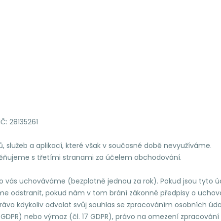
IČ: 28135261
 služeb a aplikací, které však v současné době nevyužíváme.
ňujeme s třetími stranami za účelem obchodování.
 o vás uchováváme (bezplatně jednou za rok). Pokud jsou tyto
eme odstranit, pokud nám v tom brání zákonné předpisy o uchováv
ávo kdykoliv odvolat svůj souhlas se zpracováním osobních údaj
6 GDPR) nebo výmaz (čl. 17 GDPR), právo na omezení zpracování (č