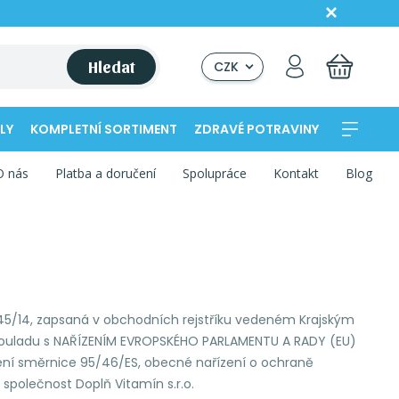
Hledat
CZK
LY
KOMPLETNÍ SORTIMENT
ZDRAVÉ POTRAVINY
O nás
Platba a doručení
Spolupráce
Kontakt
Blog
va 145/14, zapsaná v obchodních rejstříku vedeném Krajským
 v souladu s NAŘÍZENÍM EVROPSKÉHO PARLAMENTU A RADY (EU)
ení směrnice 95/46/ES, obecné nařízení o ochraně
 společnost Doplň Vitamín s.r.o.