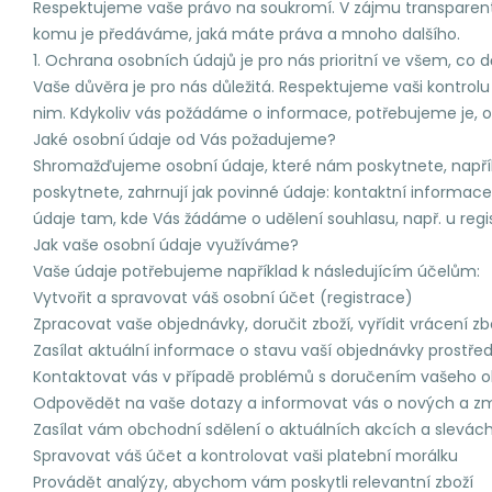
Respektujeme vaše právo na soukromí. V zájmu transparent
komu je předáváme, jaká máte práva a mnoho dalšího.
1. Ochrana osobních údajů je pro nás prioritní ve všem, co
Vaše důvěra je pro nás důležitá. Respektujeme vaši kontrol
nim. Kdykoliv vás požádáme o informace, potřebujeme je, 
Jaké osobní údaje od Vás požadujeme?
Shromažďujeme osobní údaje, které nám poskytnete, napřík
poskytnete, zahrnují jak povinné údaje: kontaktní informa
údaje tam, kde Vás žádáme o udělení souhlasu, např. u regis
Jak vaše osobní údaje využíváme?
Vaše údaje potřebujeme například k následujícím účelům:
Vytvořit a spravovat váš osobní účet (registrace)
Zpracovat vaše objednávky, doručit zboží, vyřídit vrácení z
Zasílat aktuální informace o stavu vaší objednávky prostř
Kontaktovat vás v případě problémů s doručením vašeho 
Odpovědět na vaše dotazy a informovat vás o nových a 
Zasílat vám obchodní sdělení o aktuálních akcích a slevác
Spravovat váš účet a kontrolovat vaši platební morálku
Provádět analýzy, abychom vám poskytli relevantní zboží