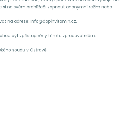
te si na svém prohlížeči zapnout anonymní režim nebo
vat na adrese: info@doplnvitamin.cz.
 mohou být zpřístupněny těmto zpracovatelům:
jského soudu v Ostravě.