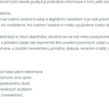
nosti tyto zásady poskytují podrobné informace o tom, jaké os
 děláme.
u nad vašimi osobními údaji a digitálním obsahem a je naší pri
o víc nežádáme. Pro ověření Vašeho e-mailu využíváme funkci do
lad když si něco objednáte, obrátíte se na nás nebo poskytnet
ce a platební údaje tak nepovinné. Bez uvedení povinných údajů
trace, u zasílání newsletteru, poradny, diskuze, recenze a dalš
boží nebo jejich reklamace
ednictvím sms zpráv
objednaného zboží
změněných službách
h (newsletter)