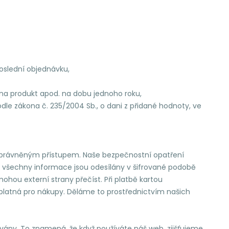
poslední objednávku,
 na produkt apod. na dobu jednoho roku,
 zákona č. 235/2004 Sb., o dani z přidané hodnoty, ve
neoprávněným přístupem. Naše bezpečnostní opatření
, všechny informace jsou odesílány v šifrované podobě
hou externí strany přečíst. Při platbě kartou
platná pro nákupy. Děláme to prostřednictvím našich
vány. To znamená, že když používáte náš web, zjišťujeme,