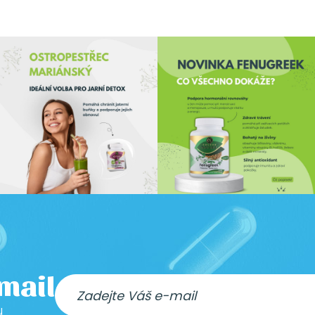
-mail
u