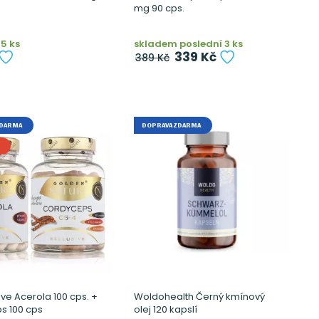
mg 90 cps.
5 ks
skladem poslední 3 ks
339 Kč
389 Kč
ZDARMA
DOPRAVA ZDARMA
ive Acerola 100 cps. +
Woldohealth Černý kmínový
s 100 cps
olej 120 kapslí