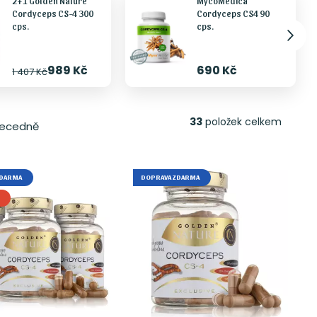
2+1 Golden Nature
MycoMedica
Cordyceps CS-4 300
Cordyceps CS4 90
cps.
cps.
989 Kč
690 Kč
1 407 Kč
33
položek celkem
ecedně
ZDARMA
DOPRAVA ZDARMA