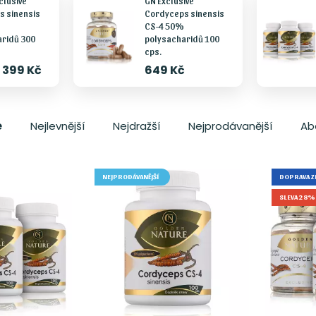
clusive
GN Exclusive
s sinensis
Cordyceps sinensis
CS-4 50%
ridů 300
polysacharidů 100
cps.
1 399 Kč
649 Kč
e
Nejlevnější
Nejdražší
Nejprodávanější
Ab
NEJPRODÁVANĚJŠÍ
DOPRAVA 
SLEVA 28%