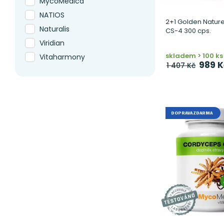
MycoMedica
NATIOS
2+1 Golden Natur
Naturalis
CS-4 300 cps.
Viridian
skladem > 100 ks
Vitaharmony
989 K
1 407 Kč
Woldohealth
DOPRAVA ZDARMA