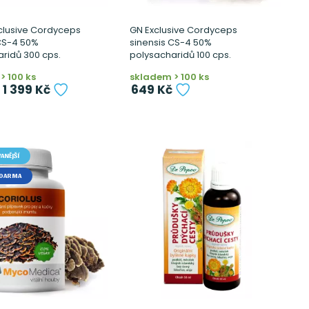
clusive Cordyceps
GN Exclusive Cordyceps
CS-4 50%
sinensis CS-4 50%
ridů 300 cps.
polysacharidů 100 cps.
> 100 ks
skladem > 100 ks
1 399 Kč
649 Kč
ANĚJŠÍ
ZDARMA