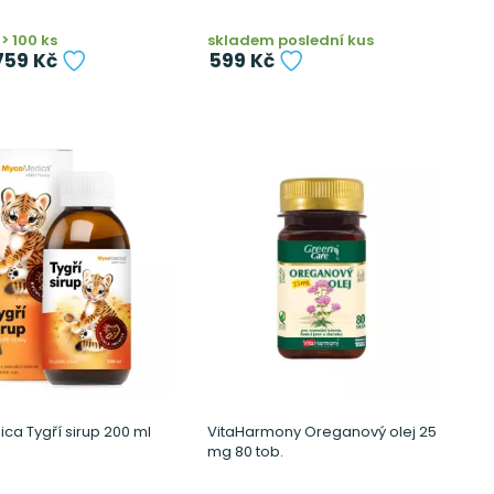
> 100 ks
skladem poslední kus
759 Kč
599 Kč
a Tygří sirup 200 ml
VitaHarmony Oreganový olej 25
mg 80 tob.