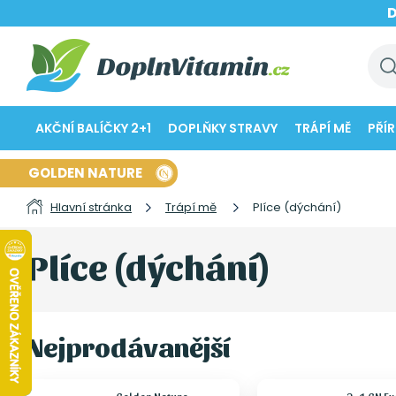
AKČNÍ BALÍČKY 2+1
DOPLŇKY STRAVY
TRÁPÍ MĚ
PŘÍ
GOLDEN NATURE
Hlavní stránka
Trápí mě
Plíce (dýchání)
Plíce (dýchání)
Nejprodávanější