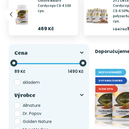
Golden Nature
2+1 GN Ex
Cordyceps CS-4 100
Cordycep
cps.
CS-4 50%
polysacha
cps.
469 Kč
1 947 Kč
Doporučujem
Cena
89
Kč
1490
Kč
NEJPRODÁVANĚJŠÍ
DOPRAVA ZDARMA
skladem
SLEVA 30%
Výrobce
Allnature
Dr. Popov
Golden Nature