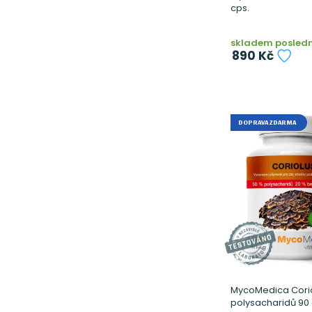
cps.
skladem poslední
890 Kč
DOPRAVA ZDARMA
MycoMedica Corio
polysacharidů 90 