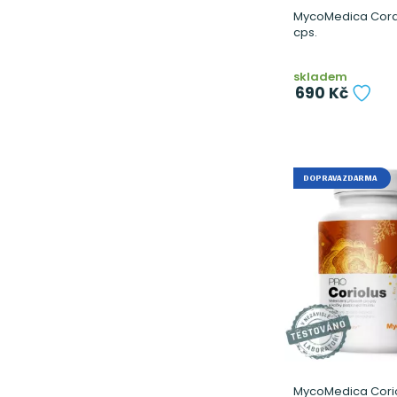
MycoMedica Cord
cps.
skladem
690 Kč
DOPRAVA ZDARMA
MycoMedica Corio