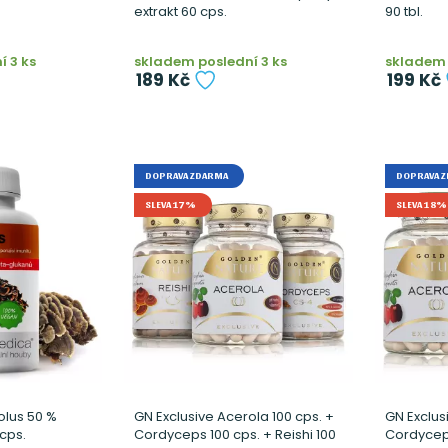
extrakt 60 cps.
90 tbl.
 3 ks
skladem poslední 3 ks
skladem 
189 Kč
199 Kč
DOPRAVA ZDARMA
DOPRAVA 
SLEVA 17%
SLEVA 18%
lus 50 %
GN Exclusive Acerola 100 cps. +
GN Exclus
cps.
Cordyceps 100 cps. + Reishi 100
Cordycep