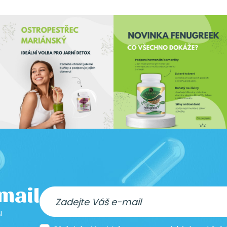
-mail
u