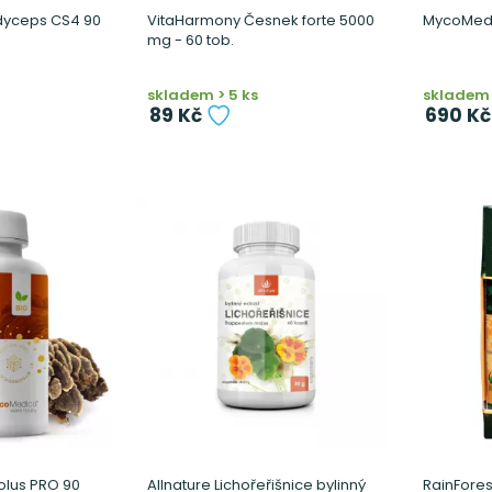
yceps CS4 90
VitaHarmony Česnek forte 5000
MycoMedi
mg - 60 tob.
skladem > 5 ks
skladem 
89 Kč
690 Kč
lus PRO 90
Allnature Lichořeřišnice bylinný
RainFores