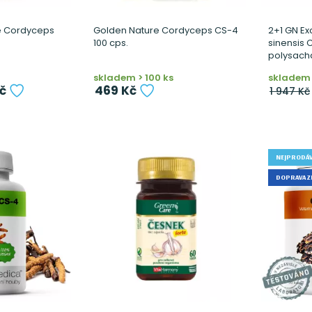
e Cordyceps
Golden Nature Cordyceps CS-4
2+1 GN Ex
100 cps.
sinensis 
polysacha
skladem > 100 ks
skladem 
č
469 Kč
1 947 Kč
NEJPRODÁV
DOPRAVA 