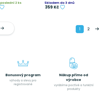
poslední 2 ks
Skladem do 3 dnů
359 Kč
1
2
Bonusový program
Nákup přímo od
výrobce
výhody a slevy pro
registrované
vyrábíme poctívé a funkční
produkty