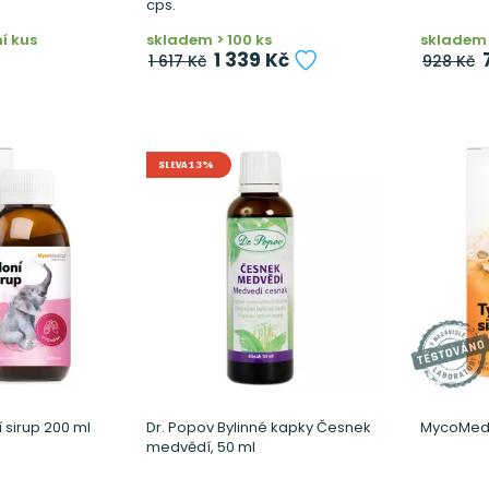
cps.
í kus
skladem > 100 ks
skladem 
1 339 Kč
1 617 Kč
928 Kč
SLEVA 13%
 sirup 200 ml
Dr. Popov Bylinné kapky Česnek
MycoMedic
medvědí, 50 ml