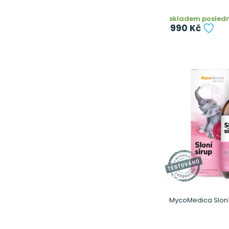
skladem posledn
990 Kč
MycoMedica Sloní