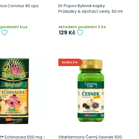
ca Coriolus 90 cps.
Dr Popov Bylinné kapky
Průdušky & dýchací cesty, 50 ml
poslední kus
skladem poslední 3 ks
129 Kč
SLEVA 13%
t® Echinacea 500 mg -
VitaHarmony Černý česnek 500