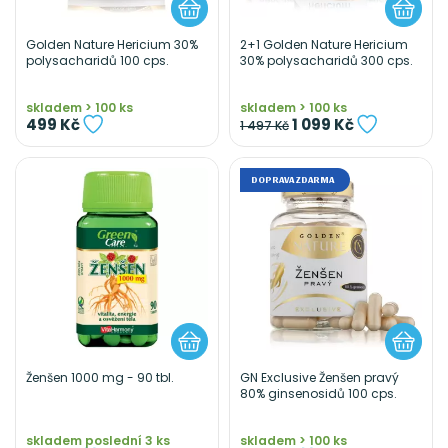
Golden Nature Hericium 30%
2+1 Golden Nature Hericium
polysacharidů 100 cps.
30% polysacharidů 300 cps.
skladem > 100 ks
skladem > 100 ks
499 Kč
1 099 Kč
1 497 Kč
DOPRAVA ZDARMA
Ženšen 1000 mg - 90 tbl.
GN Exclusive Ženšen pravý
80% ginsenosidů 100 cps.
skladem poslední 3 ks
skladem > 100 ks