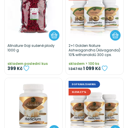
Allnature Goji sušené plody
2+1 Golden Nature
1000 g
Ashwagandha (Ašvaganda)
10% withanolidů 300 cps.
skladem poslední kus
skladem > 100 ks
399 Kč
1 099 Kč
1 347 Kč
DOPRAVA ZDARMA
SLEVA 27%