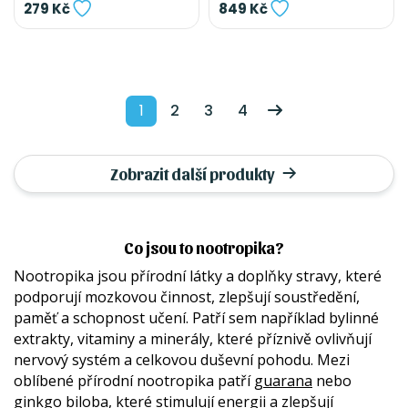
279 Kč
849 Kč
1
2
3
4
Zobrazit další produkty
Co jsou to nootropika?
Nootropika jsou přírodní látky a doplňky stravy, které
podporují mozkovou činnost, zlepšují soustředění,
paměť a schopnost učení. Patří sem například bylinné
extrakty, vitaminy a minerály, které příznivě ovlivňují
nervový systém a celkovou duševní pohodu. Mezi
oblíbené přírodní nootropika patří
guarana
nebo
ginkgo biloba
, které stimulují energii a zlepšují