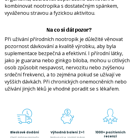
kombinovat nootropika s dostatečným spánkem,
vyváženou stravou a fyzickou aktivitou.
Na co si dát pozor?
Při užívání přírodních nootropik je důležité věnovat
pozornost dávkování a kvalitě výrobku, aby byla
suplementace bezpečná a efektivní. I přírodní látky,
jako je guarana nebo ginkgo biloba, mohou u citlivých
osob způsobit nespavost, nervozitu nebo zvýšenou
srdeční frekvenci, a to zejména pokud se užívají ve
vyšších dávkách. Při chronických onemocněních nebo
užívání jiných léků je vhodné poradit se s lékařem.
Bleskové dodání
Výhodná balení 2+1
1000+ pozitivních
recenzí
zboží máme opravdu
Nakup více, zaplať méně