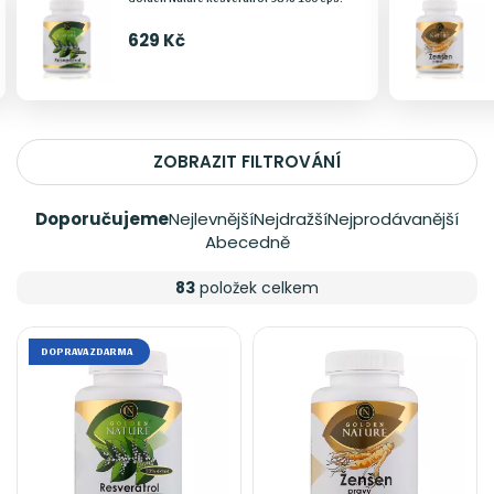
629 Kč
ZOBRAZIT FILTROVÁNÍ
Doporučujeme
Nejlevnější
Nejdražší
Nejprodávanější
Abecedně
83
položek celkem
DOPRAVA ZDARMA