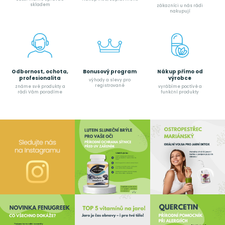
skladem
zákazníci u nás rádi
nakupují
Odbornost, ochota,
Bonusový program
Nákup přímo od
profesionalita
výrobce
výhody a slevy pro
registrované
známe své produkty a
vyrábíme poctívé a
rádi Vám poradíme
funkční produkty