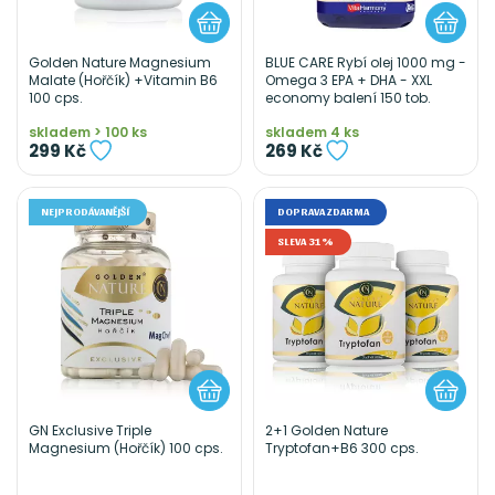
Golden Nature Magnesium
BLUE CARE Rybí olej 1000 mg -
Malate (Hořčík) +Vitamin B6
Omega 3 EPA + DHA - XXL
100 cps.
economy balení 150 tob.
skladem > 100 ks
skladem 4 ks
299 Kč
269 Kč
NEJPRODÁVANĚJŠÍ
DOPRAVA ZDARMA
SLEVA 31%
GN Exclusive Triple
2+1 Golden Nature
Magnesium (Hořčík) 100 cps.
Tryptofan+B6 300 cps.