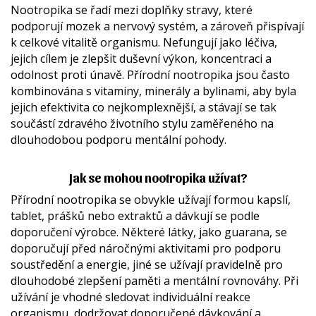
Nootropika se řadí mezi doplňky stravy, které
podporují mozek a nervový systém, a zároveň přispívají
k celkové vitalitě organismu. Nefungují jako léčiva,
jejich cílem je zlepšit duševní výkon, koncentraci a
odolnost proti únavě. Přírodní nootropika jsou často
kombinována s vitaminy, minerály a bylinami, aby byla
jejich efektivita co nejkomplexnější, a stávají se tak
součástí zdravého životního stylu zaměřeného na
dlouhodobou podporu mentální pohody.
Jak se mohou nootropika užívat?
Přírodní nootropika se obvykle užívají formou kapslí,
tablet, prášků nebo extraktů a dávkují se podle
doporučení výrobce. Některé látky, jako guarana, se
doporučují před náročnými aktivitami pro podporu
soustředění a energie, jiné se užívají pravidelně pro
dlouhodobé zlepšení paměti a mentální rovnováhy. Při
užívání je vhodné sledovat individuální reakce
organismu, dodržovat doporučené dávkování a