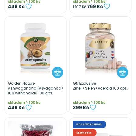
skladem > 100 ks
skladem > 100 ks
449 Kč
769 Kč
1 107 Kč
Golden Nature
GN Exclusive
Ashwagandha (Ašvaganda)
Zinek+Selen+Acerola 100 cps.
10% withanolidů 100 cps.
skladem > 100 ks
skladem > 100 ks
449 Kč
399 Kč
DOPRAVA ZDARMA
SLEVA 18%