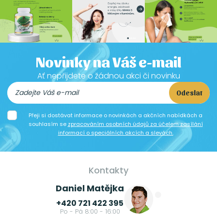
Novinky na Váš e-mail
Ať nepřijdete o žádnou akci či novinku
Odeslat
Přeji si dostávat informace o novinkách a akčních nabídkách a
souhlasím se
zpracováním osobních údajů za účelem zasílání
informací o speciálních akcích a slevách.
Kontakty
Daniel Matějka
+420 721 422 395
Po - Pá 8:00 - 16:00