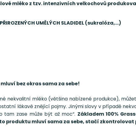
vé mléko z tzv. intenzivních velkochovů produkova
PŘIROZENÝCH UMĚLÝCH SLADIDEL (sukralóza,...)
mluví bez okras sama za sebe!
levné nekvalitní mléko (většina nabízené produkce), m
statní lákavě znějící pojmy. Jinými slovy v případě nekva
ho tam zase může být až moc“.
Základem 100% Grass-
oto produktu mluví sama za sebe, stačí zkontrolova