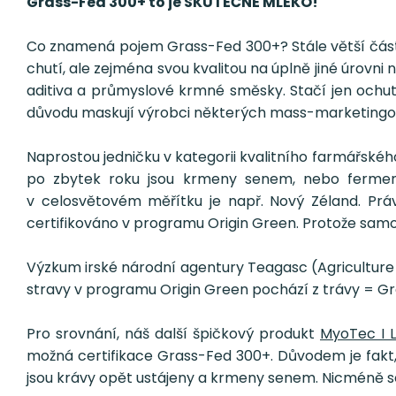
Grass-Fed 300+ to je SKUTEČNÉ MLÉKO!
Co znamená pojem Grass-Fed 300+? Stále větší část 
chutí, ale zejména svou kvalitou na úplně jiné úrovni
aditiva a průmyslové krmné směsky. Stačí jen ochutn
důvodu maskují výrobci některých mass-marketingový
Naprostou jedničku v kategorii kvalitního farmářskéh
po zbytek roku jsou krmeny senem, nebo ferment
v celosvětovém měřítku je např. Nový Zéland. Práv
certifikováno v programu Origin Green. Protože samozře
Výzkum irské národní agentury Teagasc (Agriculture
stravy v programu Origin Green pochází z trávy = G
Pro srovnání, náš další špičkový produkt
MyoTec I L
možná certifikace Grass-Fed 300+. Důvodem je fakt,
jsou krávy opět ustájeny a krmeny senem. Nicméně se 