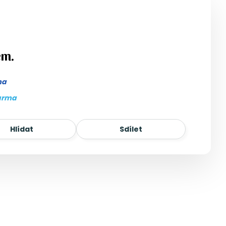
em.
ma
arma
Hlídat
Sdílet