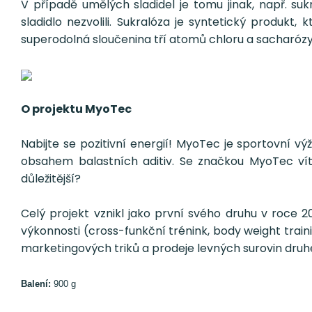
V případě umělých sladidel je tomu jinak, např. su
sladidlo nezvolili. Sukralóza je syntetický produkt
superodolná sloučenina tří atomů chloru a sacharózy,
O projektu MyoTec
Nabijte se pozitivní energií! MyoTec je sportovní v
obsahem balastních aditiv. Se značkou MyoTec vít
důležitější?
Celý projekt vznikl jako první svého druhu v roce 20
výkonnosti (cross-funkční trénink, body weight train
marketingových triků a prodeje levných surovin druh
Balení:
900 g