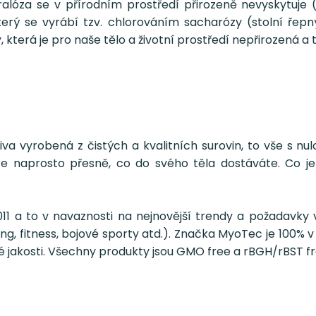
kralóza se v přírodním prostředí přirozeně nevyskytuje
, který se vyrábí tzv. chlorováním sacharózy (stolní ř
 která je pro naše tělo a životní prostředí nepřirozená a
ýživa vyrobená z čistých a kvalitních surovin, to vše 
e naprosto přesně, co do svého těla dostáváte. Co je
11 a to v navaznosti na nejnovější trendy a požadavky v
ing, fitness, bojové sporty atd.). Značka MyoTec je 100%
é jakosti. Všechny produkty jsou GMO free a rBGH/rBST fr