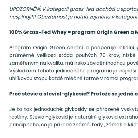
UPOZORNĚNÍ: V kategorii grass-fed dochází u sporto
nesplňují!!! Obezřetnost je nutná zejména v kategori
100% Grass-Fed Whey = program Origin Green a
Program Origin Green chrání a podporuje lokální p
průměrné velikosti stáda pouhých 70 krav, nízk
zaměřeným na kvalitu, má Irsko záviděníhodnou pověst
Výsledkem tohoto jedinečného programu je nejnižší u
uhlíkovou stopu každé mléčné farmě v rámci program
Proč stévie a steviol-glykosid? Protože se jedná o 
Je to tak jednoduché: glykosidy se přirozeně vyskyt
rostliny. Steviol-glykosid je naturální glykosid ext
princip toho, co je přírodě známé, tedy „zámek a klíč“