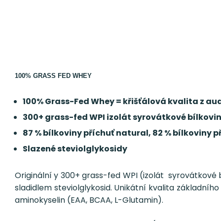
100% GRASS FED WHEY
100% Grass-Fed Whey = křišťálová kvalita z 
300+ grass-fed WPI izolát syrovátkové bílkovi
87 % bílkoviny příchuť natural, 82 % bílkoviny 
Slazené steviolglykosidy
Originální y 300+ grass-fed WPI (izolát syrovátkové 
sladidlem steviolglykosid. Unikátní kvalita základníh
aminokyselin (EAA, BCAA, L-Glutamin).