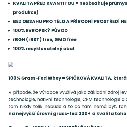
KVALITA PŘED KVANTITOU = neobsahuje průmyslo
produkce)
BEZ OBSAHU PRO TĚLO A PŘÍRODNÍ PROSTŘEDÍ NE
100% EVROPSKÝ PŮVOD
rBGH (rBST) free, GMO free
100% recyklovatelný obal
100% Grass-Fed Whey = ŠPIČKOVÁ KVALITA, která 
V případě, že výrobce využívá jako základní zdroj 
technologie, nativní technologie, CFM technologie a o
tam nikdy tolik nebude a to co tam nemá být, to
na nejvyšší úrovni grass-fed 300+ a kvalita toh