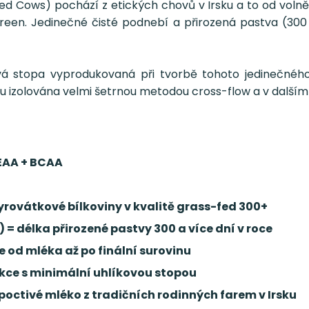
 Cows) pochází z etických chovů v Irsku a to od volně 
een. Jedinečné čisté podnebí a přirozená pastva (300 
á stopa vyprodukovaná při tvorbě tohoto jedinečného p
esu izolována velmi šetrnou metodou cross-flow a v dalším
EAA + BCAA
rovátkové bílkoviny v kvalitě grass-fed 300+
 délka přirozené pastvy 300 a více dní v roce
od mléka až po finální surovinu
kce s minimální uhlíkovou stopou
ctivé mléko z tradičních rodinných farem v Irsku