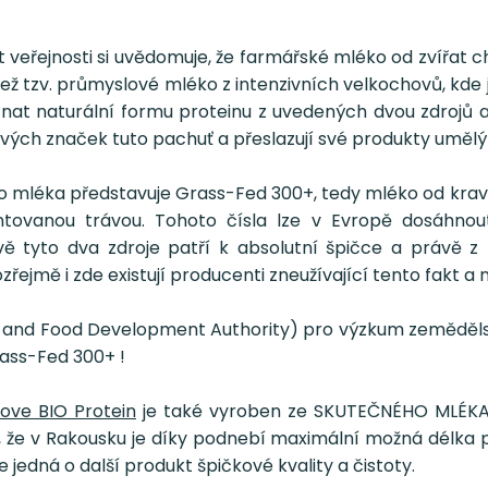
veřejnosti si uvědomuje, že farmářské mléko od zvířat 
 než tzv. průmyslové mléko z intenzivních velkochovů, kd
at naturální formu proteinu z uvedených dvou zdrojů a 
ch značek tuto pachuť a přeslazují své produkty umělými
o mléka představuje Grass-Fed 300+, tedy mléko od krav, 
ovanou trávou. Tohoto čísla lze v Evropě dosáhnout 
ě tyto dva zdroje patří k absolutní špičce a právě z 
jmě i zde existují producenti zneužívající tento fakt a na
 and Food Development Authority) pro výzkum zemědělstv
rass-Fed 300+ !
ove BIO Protein
je také vyroben ze SKUTEČNÉHO MLÉKA a 
 že v Rakousku je díky podnebí maximální možná délka 
jedná o další produkt špičkové kvality a čistoty.