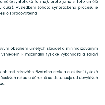
 (umělá/syntetická forma), proto jsme si toto umělé
epný cukr). Výsledkem tohoto syntetického procesu je
 těžko zpracovatelná.
s nulovým obsahem umělých sladidel a minimalizovaným
 vzhledem k maximální fyzické výkonnosti a zdraví
 oblasti zdravého životního stylu a a aktivní fyzické
 v českých rukou a důrazně se distancuje od obvyklých
ee.