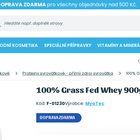
DOPRAVA ZDARMA
pro všechny objednávky nad 500 Kč.
RODNÍ KOSMETIKA
SPECIÁLNÍ PŘÍPRAVKY
VITAMÍNY A MINERÁ
tkové
Proteiny syrovátkové - přímý zdroj syrovátka
100% G
100% Grass Fed Whey 900g
Kód:
F-01230
Výrobce:
MyoTec
DOPRAVA ZDARMA