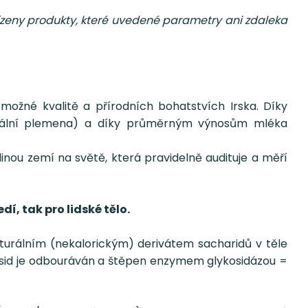
ízeny produkty, které uvedené parametry ani zdaleka
možné kvalitě a přírodních bohatstvích Irska. Díky
lokální plemena) a díky průměrným výnosům mléka
inou zemí na světě, která pravidelně audituje a měří
dí, tak pro lidské tělo.
naturálním (nekalorickým) derivátem sacharidů v těle
lykosid je odbouráván a štěpen enzymem glykosidázou =