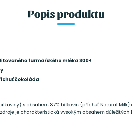
Popis produktu
auditovaného farmářského mléka 300+
ny
příchuť čokoláda
bílkoviny) s obsahem 87% bílkovin (příchuť Natural Milk)
o zdroje je charakteristická vysokým obsahem důležitých 