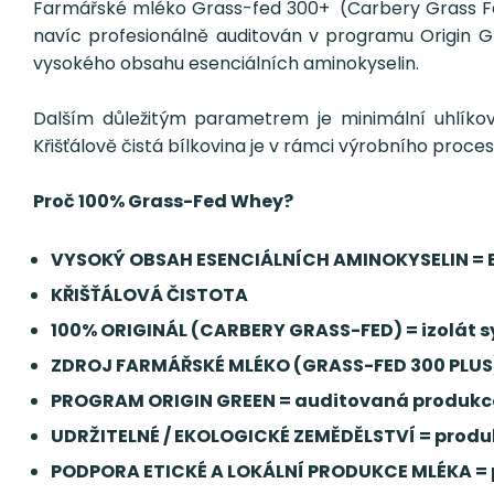
Farmářské mléko Grass-fed 300+ (Carbery Grass Fed
navíc profesionálně auditován v programu Origin Gr
vysokého obsahu esenciálních aminokyselin.
Dalším důležitým parametrem je minimální uhlíkov
Křišťálově čistá bílkovina je v rámci výrobního proc
Proč 100% Grass-Fed Whey?
VYSOKÝ OBSAH ESENCIÁLNÍCH AMINOKYSELIN = 
KŘIŠŤÁLOVÁ ČISTOTA
100% ORIGINÁL (CARBERY GRASS-FED) = izolát sy
ZDROJ FARMÁŘSKÉ MLÉKO (GRASS-FED 300 PLUS) =
PROGRAM ORIGIN GREEN = auditovaná produkce 
UDRŽITELNÉ / EKOLOGICKÉ ZEMĚDĚLSTVÍ = produ
PODPORA ETICKÉ A LOKÁLNÍ PRODUKCE MLÉKA = po