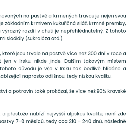
chovaných na pastvě a krmených travou je nejen svou
e je základním krmivem kukuřičná siláž, krmné premixy,
výrazný rozdíl v chuti je nepřehlédnutelný. Z tohoto
 sladidly (sukralóza atd.)
které jsou trvale na pastvě více než 300 dní v roce a
jen v Irsku, nikde jinde. Dalším takovým místem
tohoto důvodu je vše v Irsku tak bedlivě hlídáno a
bízející naprosto odlišnou, tedy nízkou kvalitu.
í a potravin také prokázal, že více než 90% kravské
přestože nabízí nejvyšší alpskou kvalitu, není zde
pastvy 7-8 měsíců, tedy cca 210 – 240 dnů, následně