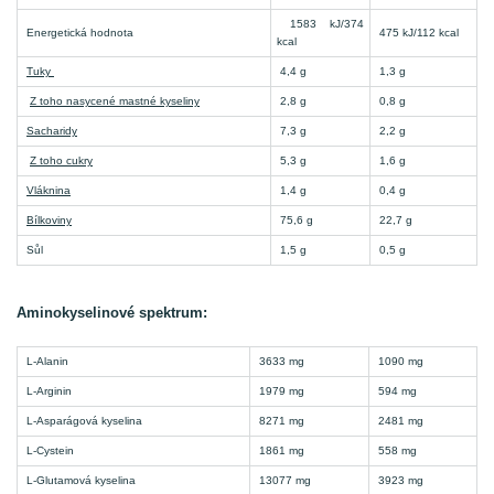
1583 kJ/374
Energetická hodnota
475 kJ/112 kcal
kcal
Tuky
4,4 g
1,3 g
Z toho nasycené mastné kyseliny
2,8 g
0,8 g
Sacharidy
7,3 g
2,2 g
Z toho cukry
5,3 g
1,6 g
Vláknina
1,4 g
0,4 g
Bílkoviny
75,6 g
22,7 g
Sůl
1,5 g
0,5 g
Aminokyselinové spektrum:
L-Alanin
3633 mg
1090 mg
L-Arginin
1979 mg
594 mg
L-Asparágová kyselina
8271 mg
2481 mg
L-Cystein
1861 mg
558 mg
L-Glutamová kyselina
13077 mg
3923 mg