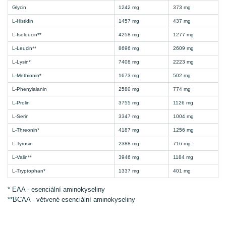
Glycin
1242 mg
373 mg
L-Histidin
1457 mg
437 mg
L-Isoleucin**
4258 mg
1277 mg
L-Leucin**
8696 mg
2609 mg
L-Lysin*
7408 mg
2223 mg
L-Methionin*
1673 mg
502 mg
L-Phenylalanin
2580 mg
774 mg
L-Prolin
3755 mg
1126 mg
L-Serin
3347 mg
1004 mg
L-Threonin*
4187 mg
1256 mg
L-Tyrosin
2388 mg
716 mg
L-Valin**
3946 mg
1184 mg
L-Tryptophan*
1337 mg
401 mg
* EAA - esenciální aminokyseliny
**BCAA - větvené esenciální aminokyseliny