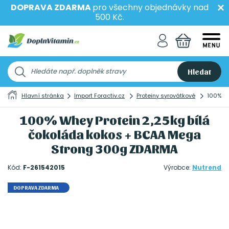
DOPRAVA ZDARMA
pro všechny objednávky nad
500 Kč.
Hledat
Hlavní stránka
Import Foractiv.cz
Proteiny syrovátkové
100% W
100% Whey Protein 2,25kg bílá
čokoláda kokos + BCAA Mega
Strong 300g ZDARMA
Kód:
F-261542015
Výrobce:
Nutrend
DOPRAVA ZDARMA