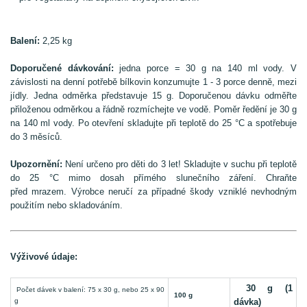
Balení:
2,25 kg
Doporučené dávkování:
jedna porce = 30 g na 140 ml vody. V
závislosti na denní potřebě bílkovin konzumujte 1 - 3 porce denně, mezi
jídly. Jedna odměrka představuje 15 g. Doporučenou dávku odměřte
přiloženou odměrkou a řádně rozmíchejte ve vodě. Poměr ředění je 30 g
na 140 ml vody. Po otevření skladujte při teplotě do 25 °C a spotřebuje
do 3 měsíců.
Upozornění:
Není určeno pro děti do 3 let! Skladujte v suchu při teplotě
do 25 °C mimo dosah přímého slunečního záření. Chraňte
před mrazem. Výrobce neručí za případné škody vzniklé nevhodným
použitím nebo skladováním.
Výživové údaje:
30 g (1
Počet dávek v balení: 75 x 30 g, nebo 25 x 90
100 g
g
dávka)