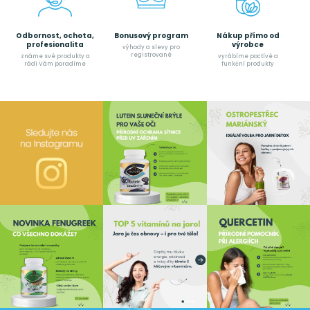
Odbornost, ochota,
Bonusový program
Nákup přímo od
profesionalita
výrobce
výhody a slevy pro
registrované
známe své produkty a
vyrábíme poctívé a
rádi Vám poradíme
funkční produkty