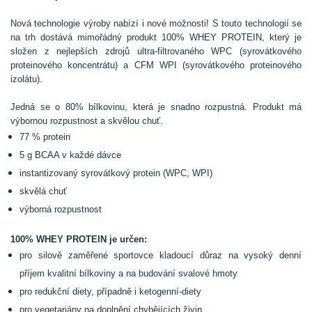
Nová technologie výroby nabízí i nové možnosti! S touto technologií se
na trh dostává mimořádný produkt 100% WHEY PROTEIN, který je
složen z nejlepších zdrojů ultra-filtrovaného WPC (syrovátkového
proteinového koncentrátu) a CFM WPI (syrovátkového proteinového
izolátu).
Jedná se o 80% bílkovinu, která je snadno rozpustná. Produkt má
výbornou rozpustnost a skvělou chuť.
77 % protein
5 g BCAA v každé dávce
instantizovaný syrovátkový protein (WPC, WPI)
skvělá chuť
výborná rozpustnost
100% WHEY PROTEIN je určen:
pro silově zaměřené sportovce kladoucí důraz na vysoký denní
příjem kvalitní bílkoviny a na
budování svalové hmoty
pro redukční diety, případně i ketogenní-diety
pro vegetariány na doplnění chybějících živin