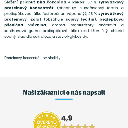
příchuť bílá čokoláda + kokos:
67 %
syrovátkový
Složení
proteinový koncentrát
(obsahuje slunečnicový lecitin a
protispékavou látku fosforečnan vápenatý), 28 %
syrovátkový
proteinový izolát
(obsahuje
sójový lecitin
),
bezlepková
pšeničná vláknina
, aroma, stabilizátory akáciová a
xanthanová guma, protispékavá látka oxid křemičitý, chlorid
sodný, sladidla sukralóza a steviol-glykosidy.
Proteinový koncentrát, se sladidly.
Naši zákazníci o nás napsali
4,9