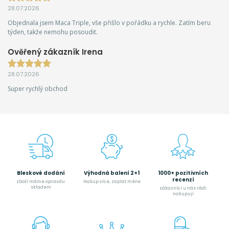
28.07.2026
Objednala jsem Maca Triple, vše přišlo v pořádku a rychle. Zatím beru
týden, takže nemohu posoudit.
Ověřený zákazník Irena
28.07.2026
Super rychlý obchod
Bleskové dodání
Výhodná balení 2+1
1000+ pozitivních
recenzí
zboží máme opravdu
Nakup více, zaplať méně
skladem
zákazníci u nás rádi
nakupují