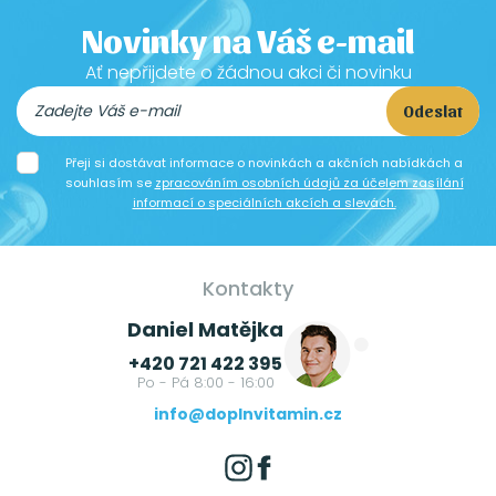
Novinky na Váš e-mail
Ať nepřijdete o žádnou akci či novinku
Odeslat
Přeji si dostávat informace o novinkách a akčních nabídkách a
souhlasím se
zpracováním osobních údajů za účelem zasílání
informací o speciálních akcích a slevách.
Kontakty
Daniel Matějka
+420 721 422 395
Po - Pá 8:00 - 16:00
info@doplnvitamin.cz