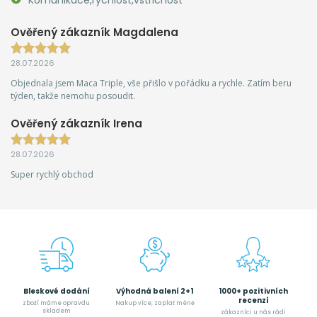
Ověřený zákazník Magdalena
28.07.2026
Objednala jsem Maca Triple, vše přišlo v pořádku a rychle. Zatím beru
týden, takže nemohu posoudit.
Ověřený zákazník Irena
28.07.2026
Super rychlý obchod
Bleskové dodání
Výhodná balení 2+1
1000+ pozitivních
recenzí
zboží máme opravdu
Nakup více, zaplať méně
skladem
zákazníci u nás rádi