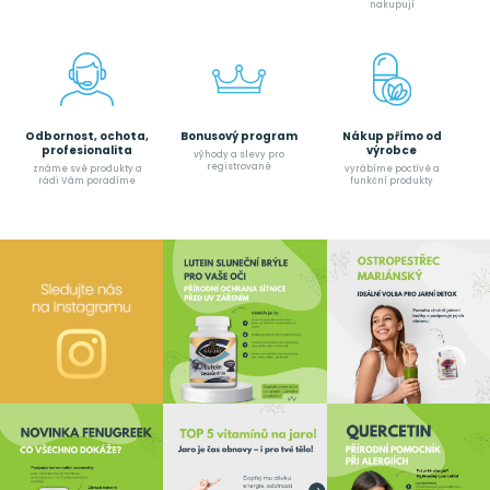
nakupují
Odbornost, ochota,
Bonusový program
Nákup přímo od
profesionalita
výrobce
výhody a slevy pro
registrované
známe své produkty a
vyrábíme poctívé a
rádi Vám poradíme
funkční produkty