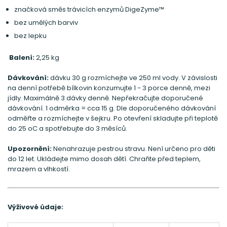
značková směs trávicích enzymů DigeZyme™
bez umělých barviv
bez lepku
Balení:
2,25 kg
Dávkování:
dávku 30 g rozmíchejte ve 250 ml vody. V závislosti
na denní potřebě bílkovin konzumujte 1 - 3 porce denně, mezi
jídly. Maximálně 3 dávky denně. Nepřekračujte doporučené
dávkování. 1 odměrka = cca 15 g. Dle doporučeného dávkování
odměřte a rozmíchejte v šejkru. Po otevření skladujte při teplotě
do 25 oC a spotřebujte do 3 měsíců.
Upozornění:
Nenahrazuje pestrou stravu. Není určeno pro děti
do 12 let. Ukládejte mimo dosah dětí. Chraňte před teplem,
mrazem a vlhkostí.
Výživové údaje: