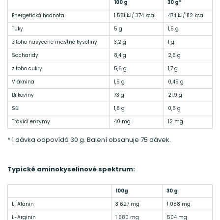
100 g
30 g*
Energetická hodnota
1 581 kJ/ 374 kcal
474 kJ/ 112 kcal
Tuky
5 g
1,5 g
z toho nasycené mastné kyseliny
3,2 g
1 g
Sacharidy
8,4 g
2,5 g
z toho cukry
5,6 g
1,7 g
Vláknina
1,5 g
0,45 g
Bílkoviny
73 g
21,9 g
Sůl
1,8 g
0,5 g
Trávicí enzymy
40 mg
12 mg
* 1 dávka odpovídá 30 g. Balení obsahuje 75 dávek.
Typické aminokyselinové spektrum:
100g
30 g
L-Alanin
3 627 mg
1 088 mg
L-Arginin
1 680 mg
504 mg