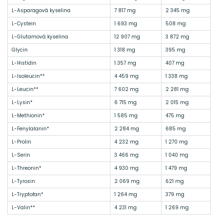
L-Asparagová kyselina
7 817 mg
2 345 mg
L-Cystein
1 693 mg
508 mg
L-Glutamová kyselina
12 907 mg
3 872 mg
Glycin
1 318 mg
395 mg
L-Histidin
1 357 mg
407 mg
L-Isoleucin**
4 459 mg
1 338 mg
L-Leucin**
7 602 mg
2 281 mg
L-Lysin*
6 715 mg
2 015 mg
L-Methionin*
1 585 mg
475 mg
L-Fenylalanin*
2 284 mg
685 mg
L-Prolin
4 232 mg
1 270 mg
L-Serin
3 466 mg
1 040 mg
L-Threonin*
4 930 mg
1 479 mg
L-Tyrosin
2 069 mg
621 mg
L-Tryptofan*
1 264 mg
379 mg
L-Valin**
4 231 mg
1 269 mg