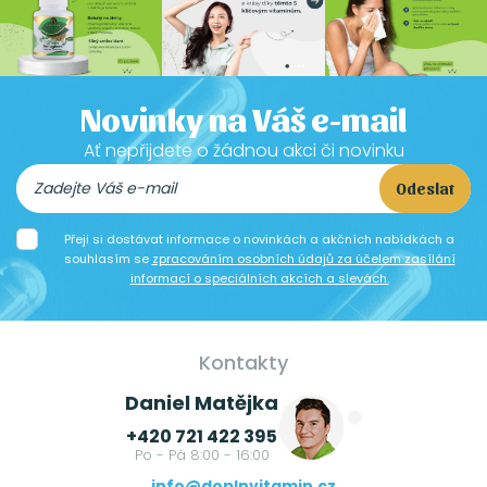
Novinky na Váš e-mail
Ať nepřijdete o žádnou akci či novinku
Odeslat
Přeji si dostávat informace o novinkách a akčních nabídkách a
souhlasím se
zpracováním osobních údajů za účelem zasílání
informací o speciálních akcích a slevách.
Kontakty
Daniel Matějka
+420 721 422 395
Po - Pá 8:00 - 16:00
info@doplnvitamin.cz