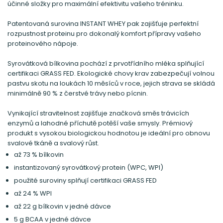
účinné složky pro maximální efektivitu vašeho tréninku.
Patentovaná surovina INSTANT WHEY pak zajišťuje perfektní
rozpustnost proteinu pro dokonalý komfort přípravy vašeho
proteinového nápoje.
Syrovátková bílkovina pochází z prvotřídního mléka splňující
certifikaci GRASS FED. Ekologické chovy krav zabezpečují volnou
pastvu skotu na loukách 10 měsíců v roce, jejich strava se skládá
minimálně 90 % z čerstvé trávy nebo pícnin.
Vynikající stravitelnost zajišťuje značková směs trávicích
enzymů a lahodné příchutě potěší vaše smysly. Prémiový
produkt s vysokou biologickou hodnotou je ideální pro obnovu
svalové tkáně a svalový růst.
až 73 % bílkovin
instantizovaný syrovátkový protein (WPC, WPI)
použité suroviny splňují certifikaci GRASS FED
až 24 % WPI
až 22 g bílkovin v jedné dávce
5 g BCAA v jedné dávce