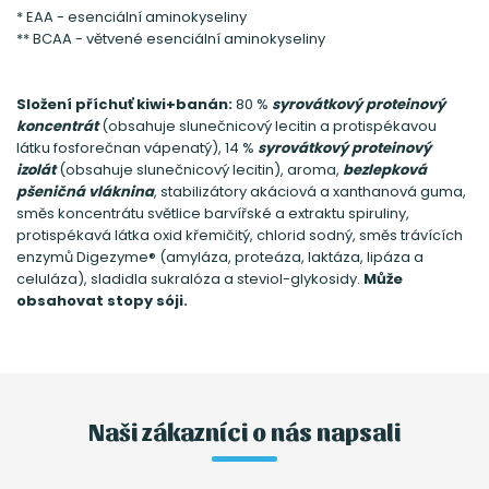
* EAA - esenciální aminokyseliny
** BCAA - větvené esenciální aminokyseliny
Složení
příchuť kiwi+banán:
80 %
syrovátkový proteinový
koncentrát
(obsahuje slunečnicový lecitin a protispékavou
látku fosforečnan vápenatý), 14 %
syrovátkový proteinový
izolát
(obsahuje slunečnicový lecitin), aroma,
bezlepková
pšeničná vláknina
, stabilizátory akáciová a xanthanová guma,
směs koncentrátu světlice barvířské a extraktu spiruliny,
protispékavá látka oxid křemičitý, chlorid sodný, směs trávících
enzymů Digezyme® (amyláza, proteáza, laktáza, lipáza a
celuláza), sladidla sukralóza a steviol-glykosidy.
Může
obsahovat stopy sóji.
Naši zákazníci o nás napsali