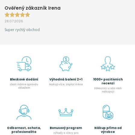
Ověřený zákazník Irena
28.07.2026
Super rychlý obchod
Bleskové dodání
Výhodná balení 2+1
1000+ pozitivních
recenzí
zboží máme opravdu
Nakup více, zaplať méně
skladem
zákazníci u nás rádi
nakupují
Odbornost, ochota,
Bonusový program
Nákup přímo od
profesionalita
výrobce
výhody a slevy pro