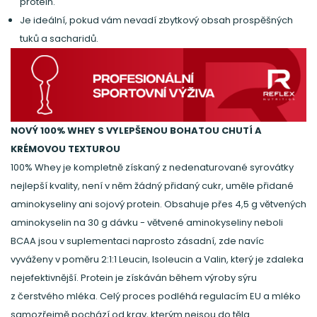
protein.
Je ideální, pokud vám nevadí zbytkový obsah prospěšných
tuků a sacharidů.
NOVÝ 100% WHEY S VYLEPŠENOU BOHATOU CHUTÍ A
KRÉMOVOU TEXTUROU
100% Whey je kompletně získaný z nedenaturované syrovátky
nejlepší kvality, není v něm žádný přidaný cukr, uměle přidané
aminokyseliny ani sojový protein. Obsahuje přes 4,5 g větvených
aminokyselin na 30 g dávku - větvené aminokyseliny neboli
BCAA jsou v suplementaci naprosto zásadní, zde navíc
vyváženy v poměru 2:1:1 Leucin, Isoleucin a Valin, který je zdaleka
nejefektivnější. Protein je získáván během výroby sýru
z čerstvého mléka. Celý proces podléhá regulacím EU a mléko
samozřejmě pochází od krav, kterým nejsou do těla