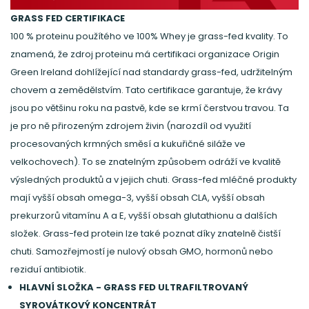
GRASS FED CERTIFIKACE
100 % proteinu použítého ve 100% Whey je grass-fed kvality. To
znamená, že zdroj proteinu má certifikaci organizace Origin
Green Ireland dohlížející nad standardy grass-fed, udržitelným
chovem a zemědělstvím. Tato certifikace garantuje, že krávy
jsou po většinu roku na pastvě, kde se krmí čerstvou travou. Ta
je pro ně přirozeným zdrojem živin (narozdíl od využití
procesovaných krmných směsí a kukuřičné siláže ve
velkochovech). To se znatelným způsobem odráží ve kvalitě
výsledných produktů a v jejich chuti. Grass-fed mléčné produkty
mají vyšší obsah omega-3, vyšší obsah CLA, vyšší obsah
prekurzorů vitamínu A a E, vyšší obsah glutathionu a dalších
složek. Grass-fed protein lze také poznat díky znatelně čistší
chuti. Samozřejmostí je nulový obsah GMO, hormonů nebo
reziduí antibiotik.
HLAVNÍ SLOŽKA - GRASS FED ULTRAFILTROVANÝ
SYROVÁTKOVÝ KONCENTRÁT