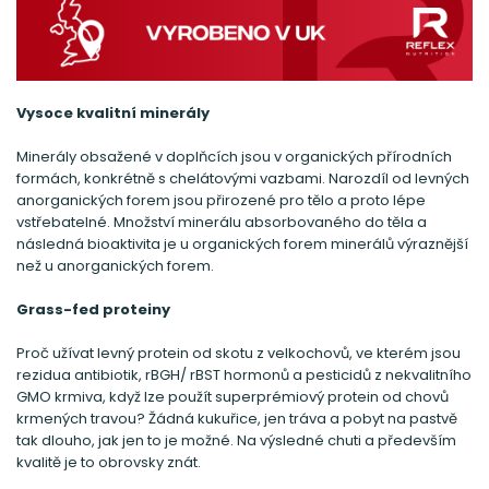
Vysoce kvalitní minerály
Minerály obsažené v doplňcích jsou v organických přírodních
formách, konkrétně s chelátovými vazbami. Narozdíl od levných
anorganických forem jsou přirozené pro tělo a proto lépe
vstřebatelné. Množství minerálu absorbovaného do těla a
následná bioaktivita je u organických forem minerálů výraznější
než u anorganických forem.
Grass-fed proteiny
Proč užívat levný protein od skotu z velkochovů, ve kterém jsou
rezidua antibiotik, rBGH/ rBST hormonů a pesticidů z nekvalitního
GMO krmiva, když lze použít superprémiový protein od chovů
krmených travou? Žádná kukuřice, jen tráva a pobyt na pastvě
tak dlouho, jak jen to je možné. Na výsledné chuti a především
kvalitě je to obrovsky znát.