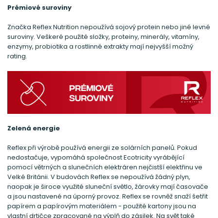
Prémiové suroviny
Značka Reflex Nutrition nepoužívá sojový protein nebo jiné levné
suroviny. Veškeré použité složky, proteiny, minerály, vitamíny,
enzymy, probiotika a rostlinné extrakty mají nejvyšší možný
rating.
Zelená energie
Reflex při výrobě používá energii ze solárních panelů. Pokud
nedostačuje, vypomáhá společnost Ecotricity vyrábějící
pomocí větrných a slunečních elektráren nejčistší elektřinu ve
Velké Británii. V budovách Reflex se nepoužívá žádný plyn,
naopak je široce využité sluneční světlo, žárovky mají časovače
a jsou nastavené na úporný provoz. Reflex se rovněž snaží šetřit
papírem a papírovým materiálem - použité kartony jsou na
vlastní drtičce zpracované na výplň do zásilek. Na svět také