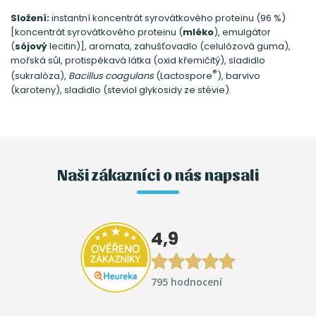
Složení:
instantní koncentrát syrovátkového proteinu (96 %)
[koncentrát syrovátkového proteinu (
mléko
), emulgátor
(
sójový
lecitin)], aromata, zahušťovadlo (celulózová guma),
mořská sůl, protispékavá látka (oxid křemičitý), sladidlo
®
(sukralóza),
Bacillus coagulans
(Lactospore
), barvivo
(karoteny), sladidlo (steviol glykosidy ze stévie).
Naši zákazníci o nás napsali
4,9
795 hodnocení