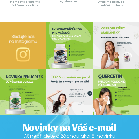
registrované
známe své produkty a
vyrábíme poctívé a
rádi Vám poradíme
funkční produkty
Novinky na Váš e-mail
Ať nepřijdete o žádnou akci či novinku