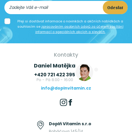
Odeslat
Přeji si dostávat informace o novinkách a akčních nabídkách a
souhlasím se
zpracováním osobních údajů za účelem zasílání
informací o speciálních akcích a slevách.
Kontakty
Daniel Matějka
+420 721 422 395
Po - Pá 8:00 - 16:00
info@doplnvitamin.cz
Doplň Vitamín s.r.o
Roháčova 145/14