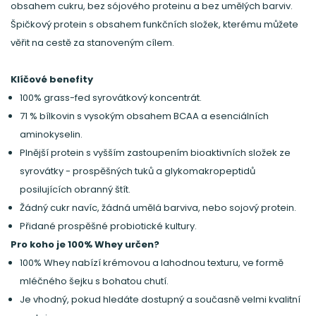
obsahem cukru, bez sójového proteinu a bez umělých barviv.
Špičkový protein s obsahem funkčních složek, kterému můžete
věřit na cestě za stanoveným cílem.
Klíčové benefity
100% grass-fed syrovátkový koncentrát.
71 % bílkovin s vysokým obsahem BCAA a esenciálních
aminokyselin.
Plnější protein s vyšším zastoupením bioaktivních složek ze
syrovátky - prospěšných tuků a glykomakropeptidů
posilujících obranný štít.
Žádný cukr navíc, žádná umělá barviva, nebo sojový protein.
Přidané prospěšné probiotické kultury.
Pro koho je 100% Whey určen?
100% Whey nabízí krémovou a lahodnou texturu, ve formě
mléčného šejku s bohatou chutí.
Je vhodný, pokud hledáte dostupný a současně velmi kvalitní