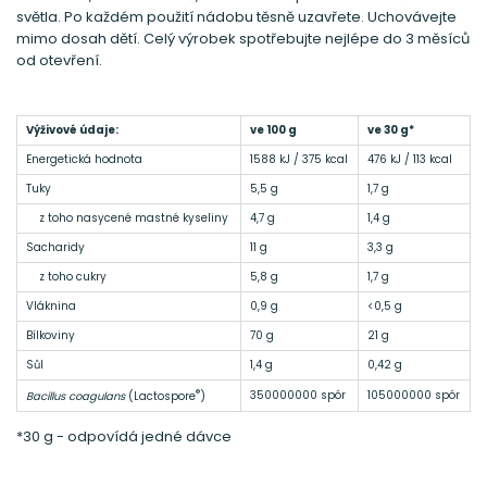
světla. Po každém použití nádobu těsně uzavřete. Uchovávejte
mimo dosah dětí. Celý výrobek spotřebujte nejlépe do 3 měsíců
od otevření.
Výživové údaje:
ve 100 g
ve 30 g*
Energetická hodnota
1588 kJ / 375 kcal
476 kJ / 113 kcal
Tuky
5,5 g
1,7 g
z toho nasycené mastné kyseliny
4,7 g
1,4 g
Sacharidy
11 g
3,3 g
z toho cukry
5,8 g
1,7 g
Vláknina
0,9 g
<0,5 g
Bílkoviny
70 g
21 g
Sůl
1,4 g
0,42 g
®
350000000 spór
105000000 spór
Bacillus coagulans
(Lactospore
)
*30 g - odpovídá jedné dávce