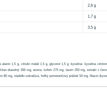
2,6 g
1,7 g
3,5 g
alanin 1,5 g, citrulin malát 1,5 g, glycerol 1,5 g, kyselina: kyselina citr
ličitan draselný 300 mg, aroma, kofein 275 mg, taurin 250 mg, extrakt z če
n 80 mg, sladidlo sukralóza, hořký pomerančový prášek 50 mg, Niacin (kyseli