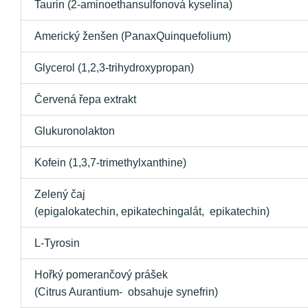
Taurin (2-aminoethansulfonová kyselina)
Americký ženšen (PanaxQuinquefolium)
Glycerol (1,2,3-trihydroxypropan)
Červená řepa extrakt
Glukuronolakton
Kofein (1,3,7-trimethylxanthine)
Zelený čaj
(epigalokatechin, epikatechingalát, epikatechin)
L-Tyrosin
Hořký pomerančový prášek
(Citrus Aurantium- obsahuje synefrin)