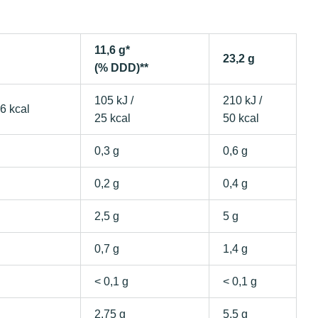
11,6 g*
23,2 g
(% DDD)**
105 kJ /
210 kJ /
6 kcal
25 kcal
50 kcal
0,3 g
0,6 g
0,2 g
0,4 g
2,5 g
5 g
0,7 g
1,4 g
< 0,1 g
< 0,1 g
2,75 g
5,5 g