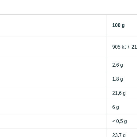
100 g
905 kJ / 21
2,6 g
1,8 g
21,6 g
6 g
< 0,5 g
23,7 g