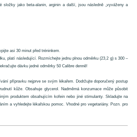
vé složky jako beta-alanin, arginin a další, jsou následně „vyváženy a
pijte asi 30 minut před tréninkem.
ledku, platí následující. Rozmíchejte jednu plnou odměrku (23,2 g) s 300 –
ekračujte dávku jedné odměrky 50 Calibre denně!
žívání přípravku nejprve se svým lékařem. Dodržujte doporučený postup
zarudnutí kůže. Obsahuje glycerol. Nadměrná konzumace může působit
ným produktem obsahujícím kofein nebo jiné stimulanty. Skladujte na
váním a vyhledejte lékařskou pomoc. Vhodné pro vegetariány. Pozn. pro