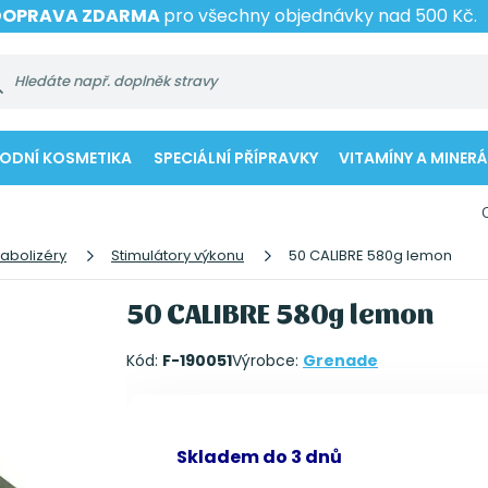
DOPRAVA ZDARMA
pro všechny objednávky nad 500 Kč.
RODNÍ KOSMETIKA
SPECIÁLNÍ PŘÍPRAVKY
VITAMÍNY A MINERÁ
nabolizéry
Stimulátory výkonu
50 CALIBRE 580g lemon
50 CALIBRE 580g lemon
Kód:
F-190051
Výrobce:
Grenade
Skladem do 3 dnů