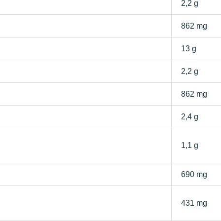
2,2 g
862 mg
13 g
2,2 g
862 mg
2,4 g
1,1 g
690 mg
431 mg