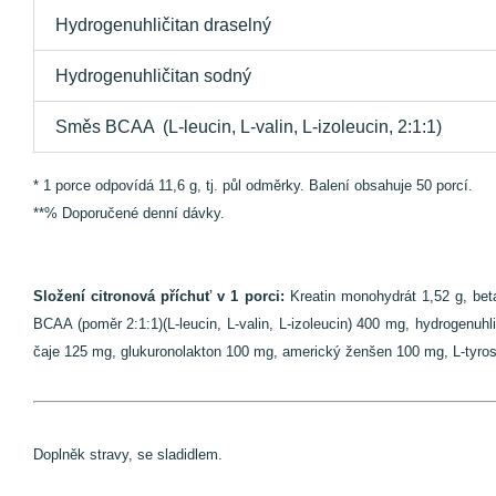
Hydrogenuhličitan draselný
Hydrogenuhličitan sodný
Směs BCAA (L-leucin, L-valin, L-izoleucin, 2:1:1)
* 1 porce odpovídá 11,6 g, tj. půl odměrky. Balení obsahuje 50 porcí.
**% Doporučené denní dávky.
Složení citronová příchuť v 1 porci:
Kreatin monohydrát 1,52 g, beta 
BCAA (poměr 2:1:1)(L-leucin, L-valin, L-izoleucin) 400 mg, hydrogenuh
čaje 125 mg, glukuronolakton 100 mg, americký ženšen 100 mg, L-tyrosi
Doplněk stravy, se sladidlem.