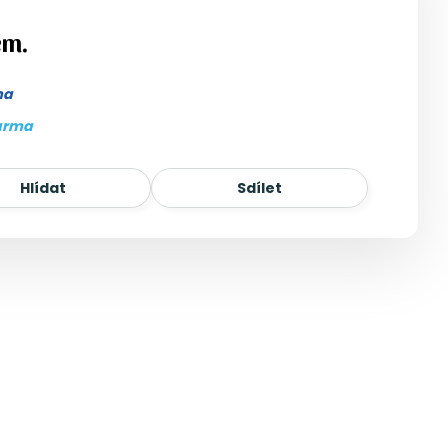
em.
ma
arma
Hlídat
Sdílet