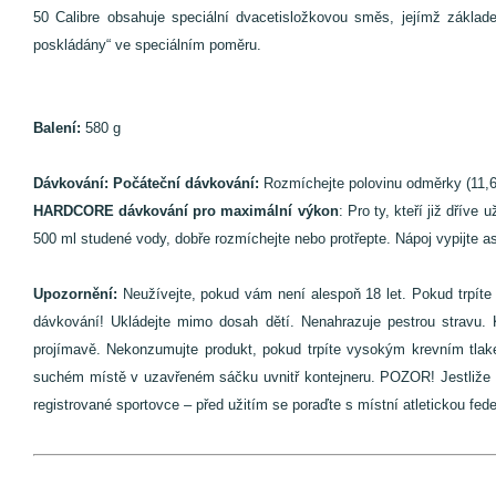
50 Calibre obsahuje speciální dvacetisložkovou směs, jejímž základem 
poskládány“ ve speciálním poměru.
Balení:
580 g
Dávkování:
Počáteční dávkování:
Rozmíchejte polovinu odměrky (11,6 
HARDCORE dávkování pro maximální výkon
: Pro ty, kteří již dřív
500 ml studené vody, dobře rozmíchejte nebo protřepte. Nápoj vypijte a
Upozornění:
Neužívejte, pokud vám není alespoň 18 let. Pokud trpíte
dávkování! Ukládejte mimo dosah dětí. Nenahrazuje pestrou stravu.
projímavě. Nekonzumujte produkt, pokud trpíte vysokým krevním tlak
suchém místě v uzavřeném sáčku uvnitř kontejneru. POZOR! Jestliže se
registrované sportovce – před užitím se poraďte s místní atletickou fe