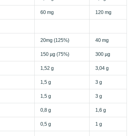
60 mg
120 mg
20mg (125%)
40 mg
150 µg (75%)
300 µg
1,52 g
3,04 g
1,5 g
3 g
1,5 g
3 g
0,8 g
1,6 g
0,5 g
1 g