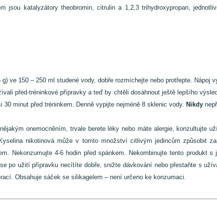
jsou katalyzátory theobromin, citrulin a 1,2,3 trihydroxypropan, jednotli
g) ve 150 – 250 ml studené vody, dobře rozmíchejte nebo protřepte. Nápoj vy
e užívali před-tréninkové přípravky a teď by chtěli dosáhnout ještě lepšího výs
si 30 minut před tréninkem. Denně vypijte nejméně 8 sklenic vody.
Nikdy
nepř
 nějakým onemocněním, trvale berete léky nebo máte alergie, konzultujte u
 Kyselina nikotinová může v tomto množství citlivým jedincům způsobit 
em. Nekonzumujte 4-6 hodin před spánkem. Nekombinujte tento produkt s ji
 po užití přípravku necítíte dobře, snižte dávkování nebo přestaňte s uží
derací. Obsahuje sáček se silikagelem – není určeno ke konzumaci.