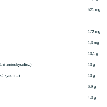
521 mg
172 mg
1,3 mg
13,1 g
ční aminokyselina)
13 g
á kyselina)
13 g
6,9 g
4,3 g