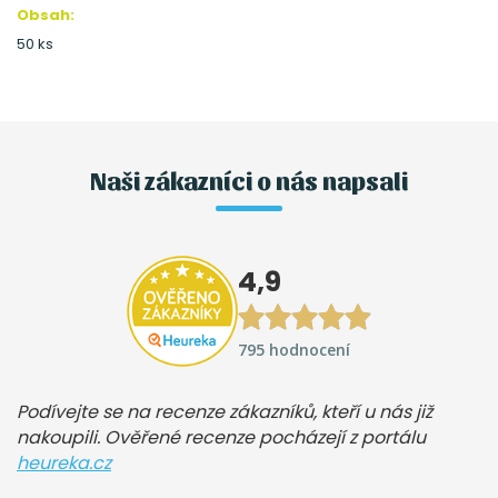
Obsah:
50 ks
Naši zákazníci o nás napsali
4,9
795 hodnocení
Podívejte se na recenze zákazníků, kteří u nás již
nakoupili. Ověřené recenze pocházejí z portálu
heureka.cz