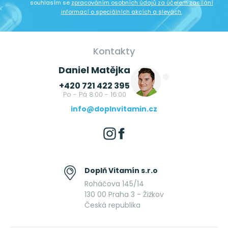
souhlasím se
zpracováním osobních údajů za účelem zasílání
informací o speciálních akcích a slevách.
Kontakty
Daniel Matějka
+420 721 422 395
Po - Pá 8:00 - 16:00
info@doplnvitamin.cz
Doplň Vitamín s.r.o
Roháčova 145/14
130 00 Praha 3 - Žižkov
Česká republika