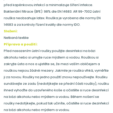
před kapénkovou infekcí a minimalizuje šíření infekce.
Bakteriální filtrace (BFE): 98% dle EN 14683. AR 99-7002 ústní
rouška neobsahuje latex. Rouška je vyrobena dle normy EN
14683 a za kontroly řízení kvality dle normy IDO.
Složení:
Netkaná textilie
Příprava a použití:
Před nasazením ústní roušky použijte desinfekci na bázi
alkoholu nebo si umyjte ruce mýdlem a vodou. Rouškou si
zakryjte ústa a nos a ujistěte se, že mezi vaším obličejem a
rouškou nejsou žádné mezery. Jakmile je rouška vlhká, vyměňte
ji za novou. Roušky na jedno použití znovu nepoužívejte. Roušku
sundávejte ze zadu (nedotýkejte se přední části roušky), roušku
ihned vyhoďte do uzavřeného koše a očistěte si ruce desinfekcí
na bázi alkoholu nebo mýdlem a vodou. Během nošení se
roušky nedotýkejte, pokud tak učiníte, očistěte si ruce dezinfekcí
na bázi alkoholu nebo mýdlem a vodou.