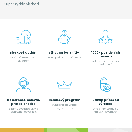
Super rychlý obchod
Bleskové dodání
Výhodná balení 2+1
1000+ pozitivních
recenzí
zboží máme opravdu
Nakup více, zaplať méně
skladem
zákazníci u nás rádi
nakupují
Odbornost, ochota,
Bonusový program
Nákup přímo od
profesionalita
výrobce
výhody a slevy pro
registrované
známe své produkty a
vyrábíme poctívé a
rádi Vám poradíme
funkční produkty