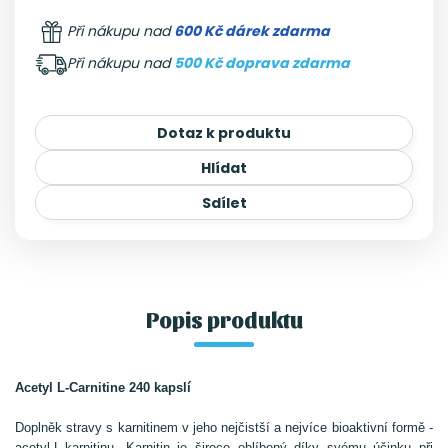
Při nákupu nad
600 Kč dárek zdarma
Při nákupu nad
500 Kč doprava zdarma
Dotaz k produktu
Hlídat
Sdílet
Popis produktu
Acetyl L-Carnitine 240 kapslí
Doplněk stravy s karnitinem v jeho nejčistší a nejvíce bioaktivní formě -
acetyl-L-karnitinu. Karnitin je široce oblíbený díky svému účinku při