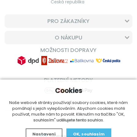
Česká republika
PRO ZÁKAZNÍKY
O NÁKUPU
MOŽNOSTI DOPRAVY
PLATEBNÍ METODY
Cookies
Naše webové stránky používají soubory cookies, které nám
pomáhají s jejich vylepšováním. Abychom cookies mohli
používat, musíte nám to povolit. Kliknutím na tlačítko "OK,
souhlasím" udělujete tento souhlas.
© 2014 - 2026
DoplnVitamin.cz
Nastavení
OK, souhlasím