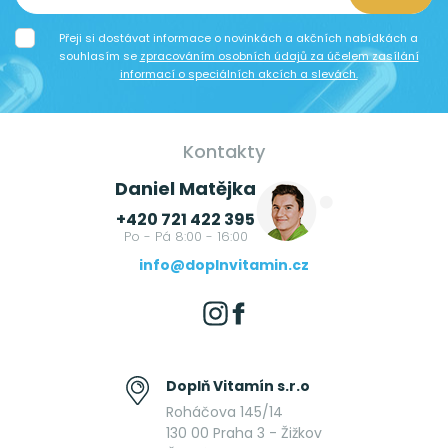
Přeji si dostávat informace o novinkách a akčních nabídkách a
souhlasím se
zpracováním osobních údajů za účelem zasílání
informací o speciálních akcích a slevách.
Kontakty
Daniel Matějka
+420 721 422 395
Po - Pá 8:00 - 16:00
info@doplnvitamin.cz
Doplň Vitamín s.r.o
Roháčova 145/14
130 00 Praha 3 - Žižkov