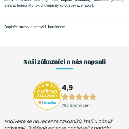
stearát hořečnatý, oxid křemičitý (protispékavé látky).
Doplněk stravy s acetyl-L-karnitinem.
Naši zákazníci o nás napsali
4,9
795 hodnocení
Podívejte se na recenze zákazníků, kteří u nás již
nakoupili. Ověřené recenze pocházejí z portálu