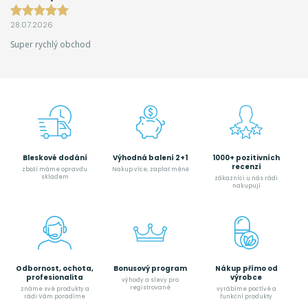
28.07.2026
Super rychlý obchod
Bleskové dodání
Výhodná balení 2+1
1000+ pozitivních
recenzí
zboží máme opravdu
Nakup více, zaplať méně
skladem
zákazníci u nás rádi
nakupují
Odbornost, ochota,
Bonusový program
Nákup přímo od
profesionalita
výrobce
výhody a slevy pro
registrované
známe své produkty a
vyrábíme poctívé a
rádi Vám poradíme
funkční produkty