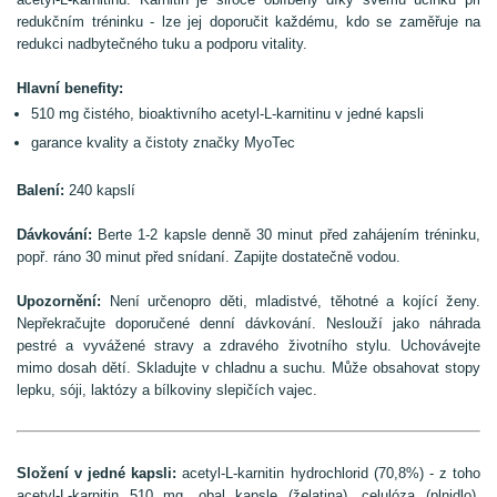
redukčním tréninku - lze jej doporučit každému, kdo se zaměřuje na
redukci nadbytečného tuku a podporu vitality.
Hlavní benefity:
510 mg čistého, bioaktivního acetyl-L-karnitinu v jedné kapsli
garance kvality a čistoty značky MyoTec
Balení:
240 kapslí
Dávkování:
Berte 1-2 kapsle denně 30 minut před zahájením tréninku,
popř. ráno 30 minut před snídaní. Zapijte dostatečně vodou.
Upozornění:
Není určenopro děti, mladistvé, těhotné a kojící ženy.
Nepřekračujte doporučené denní dávkování. Neslouží jako náhrada
pestré a vyvážené stravy a zdravého životního stylu. Uchovávejte
mimo dosah dětí. Skladujte v chladnu a suchu. Může obsahovat stopy
lepku, sóji, laktózy a bílkoviny slepičích vajec.
Složení v jedné kapsli:
acetyl-L-karnitin hydrochlorid (70,8%) - z toho
acetyl-L-karnitin 510 mg, obal kapsle (želatina), celulóza (plnidlo),