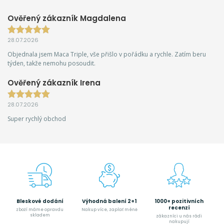
Ověřený zákazník Magdalena
28.07.2026
Objednala jsem Maca Triple, vše přišlo v pořádku a rychle. Zatím beru
týden, takže nemohu posoudit.
Ověřený zákazník Irena
28.07.2026
Super rychlý obchod
Bleskové dodání
Výhodná balení 2+1
1000+ pozitivních
recenzí
zboží máme opravdu
Nakup více, zaplať méně
skladem
zákazníci u nás rádi
nakupují