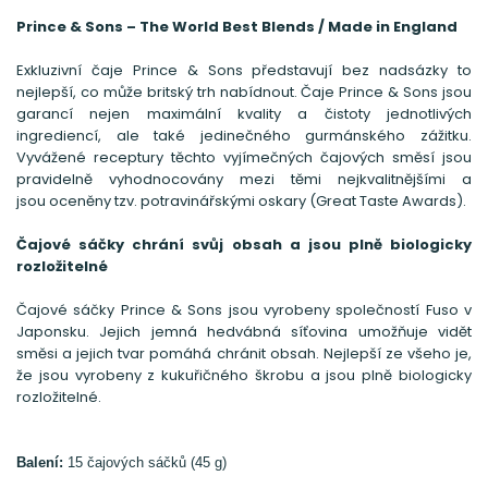
Prince & Sons – The World Best Blends / Made in England
Exkluzivní čaje Prince & Sons představují bez nadsázky to
nejlepší, co může britský trh nabídnout. Čaje Prince & Sons jsou
garancí nejen maximální kvality a čistoty jednotlivých
ingrediencí, ale také jedinečného gurmánského zážitku.
Vyvážené receptury těchto vyjímečných čajových směsí jsou
pravidelně vyhodnocovány mezi těmi nejkvalitnějšími a
jsou oceněny tzv. potravinářskými oskary (Great Taste Awards).
Čajové sáčky chrání svůj obsah a jsou plně biologicky
rozložitelné
Čajové sáčky Prince & Sons jsou vyrobeny společností Fuso v
Japonsku. Jejich jemná hedvábná síťovina umožňuje vidět
směsi a jejich tvar pomáhá chránit obsah. Nejlepší ze všeho je,
že jsou vyrobeny z kukuřičného škrobu a jsou plně biologicky
rozložitelné.
Balení:
15 čajových sáčků (45 g)