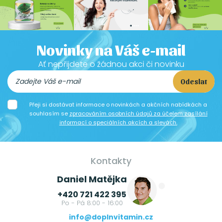
Novinky na Váš e-mail
Ať nepřijdete o žádnou akci či novinku
Odeslat
Přeji si dostávat informace o novinkách a akčních nabídkách a
souhlasím se
zpracováním osobních údajů za účelem zasílání
informací o speciálních akcích a slevách.
Kontakty
Daniel Matějka
+420 721 422 395
Po - Pá 8:00 - 16:00
info@doplnvitamin.cz