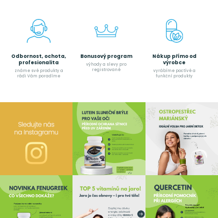
Odbornost, ochota,
Bonusový program
Nákup přímo od
profesionalita
výrobce
výhody a slevy pro
registrované
známe své produkty a
vyrábíme poctívé a
rádi Vám poradíme
funkční produkty