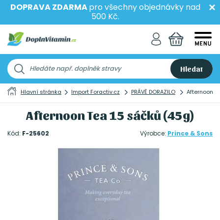
DOPRAVA ZDARMA
pro všechny objednávky nad
500 Kč.
Hledat
Hlavní stránka
Import Foractiv.cz
PRÁVĚ DORAZILO
Afternoon T
Afternoon Tea 15 sáčků (45g)
Kód:
F-25602
Výrobce:
Prince & Sons