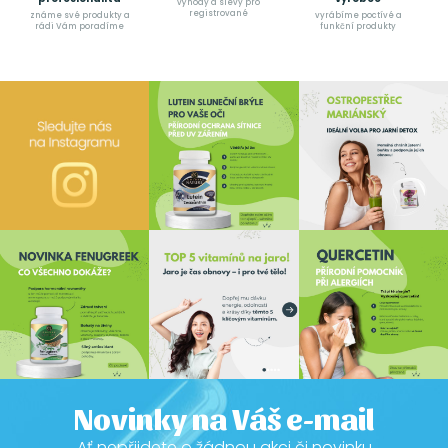
výhody a slevy pro
registrované
známe své produkty a
vyrábíme poctívé a
rádi Vám poradíme
funkční produkty
Novinky na Váš e-mail
Ať nepřijdete o žádnou akci či novinku