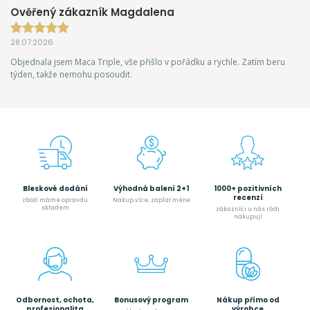
Ověřený zákazník Magdalena
28.07.2026
Objednala jsem Maca Triple, vše přišlo v pořádku a rychle. Zatím beru
týden, takže nemohu posoudit.
Bleskové dodání
Výhodná balení 2+1
1000+ pozitivních
recenzí
zboží máme opravdu
Nakup více, zaplať méně
skladem
zákazníci u nás rádi
nakupují
Odbornost, ochota,
Bonusový program
Nákup přímo od
profesionalita
výrobce