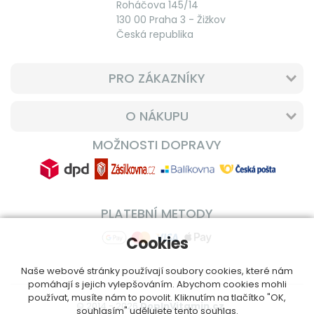
Roháčova 145/14
130 00 Praha 3 - Žižkov
Česká republika
PRO ZÁKAZNÍKY
O NÁKUPU
MOŽNOSTI DOPRAVY
PLATEBNÍ METODY
Cookies
Naše webové stránky používají soubory cookies, které nám
pomáhají s jejich vylepšováním. Abychom cookies mohli
používat, musíte nám to povolit. Kliknutím na tlačítko "OK,
© 2014 - 2026
DoplnVitamin.cz
souhlasím" udělujete tento souhlas.