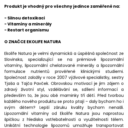
Produkt je vhodný pro všechny jedince zaměřené na:
- Silnou detoxikaci
- Vitamíny a minerály
- Restart organismu
O ZNAČCE EKOLIFE NATURA
Ekolife Natura je velmi dynamická a úspěšná společnost ze
Slovinska, specializující se na prémiové lipozomální
vitamíny, lipozomální chelatované minerály a lipozomální
formulace nutrientů prověřené klinickými studiemi.
Společnost založily v roce 2007 výživové specialistky, sestry
Tjaša a Tajča Pavček. Obrovskou motivací je jim zájem o
zdravý životní styl, vzdělávání se, sdílení informací a
především to, že jsou obě maminky tří dětí. Před tvorbou
každého nového produktu se proto ptají – daly bychom ho i
svým dětem? Lepší záruku kvality bychom nenašli.
Lipozomální vitamíny od Ekolife Natura jsou naprostou
špičkou z hlediska vstřebatelnosti a využitelnosti tělem.
Unikátní technologie lipozomů umožňuje transportovat