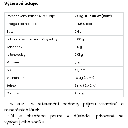
Výživové údaje:
Počet dávek v balení: 40 x 6 kapslí
ve 3 g = 6 tablet (RHP*)
Energetická hodnota
41 kJ/10 kcal
Tuky
0,4 g
z toho nasycené mastné kyseliny
0,06 g
Sacharidy
0,5 g
z toho cukry
0,01 g
Bílkoviny
1,7 g
Sůl
<0,1 g**
Vitamín B12
1,8 µg (72 %*)
Železo
3 mg (21,42 %*)
Chlorofyl
45 mg
* % RHP— % referenční hodnoty příjmu vitamínů a
minerálních látek.
**Sůl je obsažena pouze v důsledku přirozeně se
vyskytujícího sodíku.