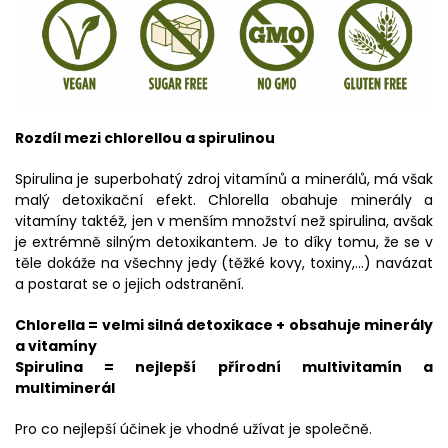
Rozdíl mezi chlorellou a spirulinou
Spirulina je superbohatý zdroj vitamínů a minerálů, má však
malý detoxikační efekt. Chlorella obahuje minerály a
vitamíny taktéž, jen v menším množství než spirulina, avšak
je extrémně silným detoxikantem. Je to díky tomu, že se v
těle dokáže na všechny jedy (těžké kovy, toxiny,...) navázat
a postarat se o jejich odstranění.
Chlorella = velmi silná detoxikace + obsahuje minerály
a vitamíny
Spirulina = nejlepší přírodní multivitamín a
multiminerál
Pro co nejlepší účinek je vhodné užívat je společně.