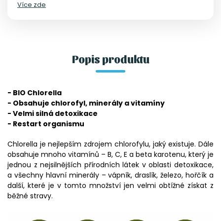
Více zde
hlavní minerály – vápník, draslík, železo, hořčík a
další, které je v tomto množství jen velmi obtížné
získat z běžné stravy.
Popis produktu
- BIO Chlorella
- Obsahuje chlorofyl, minerály a vitamíny
- Velmi silná detoxikace
- Restart organismu
Chlorella je nejlepším zdrojem chlorofylu, jaký existuje. Dále
obsahuje mnoho vitamínů – B, C, E a beta karotenu, který je
jednou z nejsilnějších přírodních látek v oblasti detoxikace,
a všechny hlavní minerály – vápník, draslík, železo, hořčík a
další, které je v tomto množství jen velmi obtížné získat z
běžné stravy.