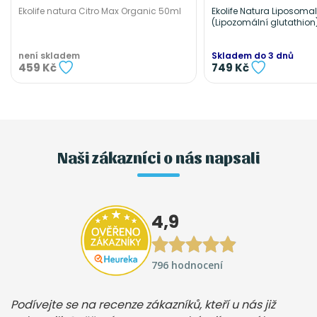
Ekolife natura Citro Max Organic 50ml
Ekolife Natura Liposoma
(Lipozomální glutathion)
není skladem
Skladem do 3 dnů
459 Kč
749 Kč
Naši zákazníci o nás napsali
4,9
796 hodnocení
Podívejte se na recenze zákazníků, kteří u nás již