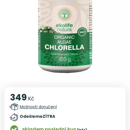
349
Kč
Možnosti doručení
Odešleme
ZÍTRA
skladem poslední kus
(info)