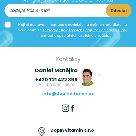
Odeslat
Přeji si dostávat informace o novinkách a akčních nabídkách a
souhlasím se
zpracováním osobních údajů za účelem zasílání
informací o speciálních akcích a slevách.
Kontakty
Daniel Matějka
+420 721 422 395
Po - Pá 8:00 - 16:00
info@doplnvitamin.cz
Doplň Vitamín s.r.o