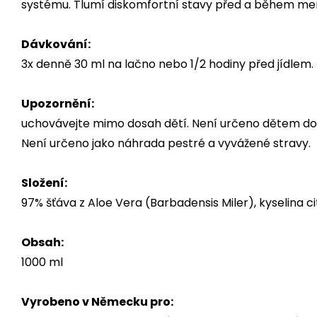
systému. Tlumí diskomfortní stavy před a během men
Dávkování:
3x denně 30 ml na lačno nebo 1/2 hodiny před jídlem.
Upozornění:
uchovávejte mimo dosah dětí. Není určeno dětem do 
Není určeno jako náhrada pestré a vyvážené stravy.
Složení:
97% šťáva z Aloe Vera (Barbadensis Miler), kyselina 
Obsah:
1000 ml
Vyrobeno v Německu pro: