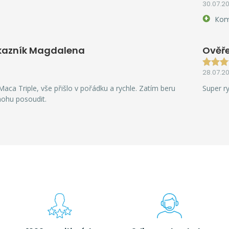
30.07.2
Kom
kazník Magdalena
Ověře
28.07.2
aca Triple, vše přišlo v pořádku a rychle. Zatím beru
Super r
mohu posoudit.