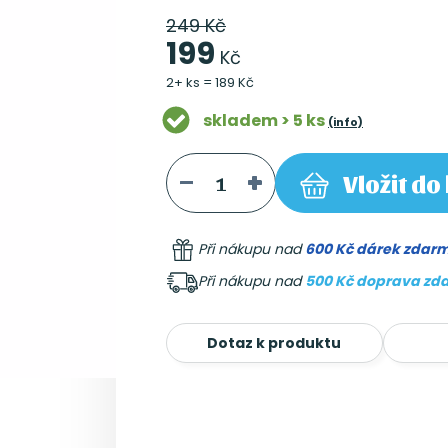
249 Kč
199
Kč
2+ ks = 189 Kč
skladem > 5 ks
(info)
Vložit
do 
Při nákupu nad
600 Kč dárek zdar
Při nákupu nad
500 Kč doprava zd
Dotaz k produktu