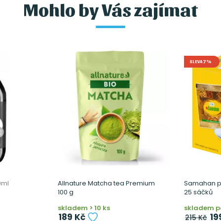
Mohlo by Vás zajímat
SLEVA 7%
0ml
Allnature Matcha tea Premium
Samahan př
100 g
25 sáčků
skladem > 10 ks
skladem po
189 Kč
19
215 Kč