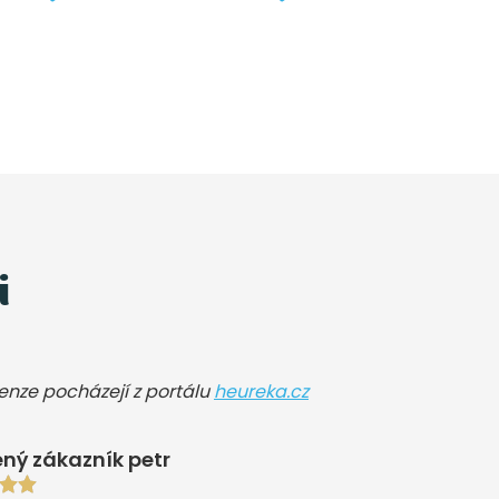
i
cenze pocházejí z portálu
heureka.cz
ný zákazník petr