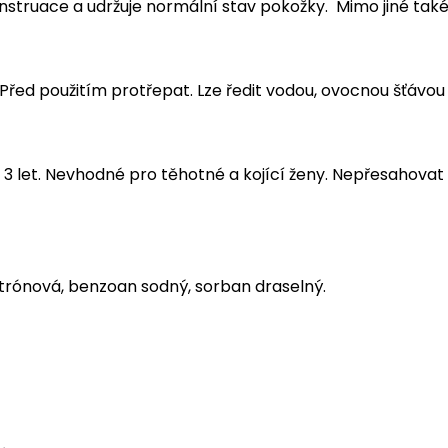
struace a udržuje normální stav pokožky. Mimo jiné tak
 Před použitím protřepat. Lze ředit vodou, ovocnou šťávo
3 let. Nevhodné pro těhotné a kojící ženy. Nepřesahova
citrónová, benzoan sodný, sorban draselný.