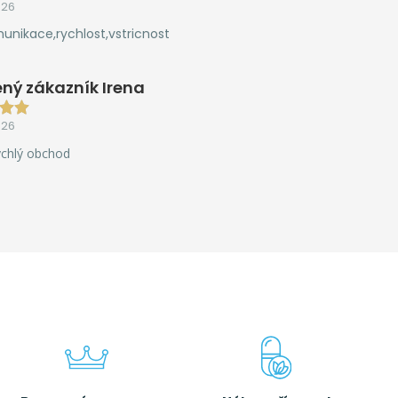
026
unikace,rychlost,vstricnost
ný zákazník Irena
026
ychlý obchod