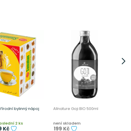
írodní bylinný nápoj
Allnature Goji BIO 500ml
A
slední 2 ks
není skladem
s
9 Kč
199 Kč