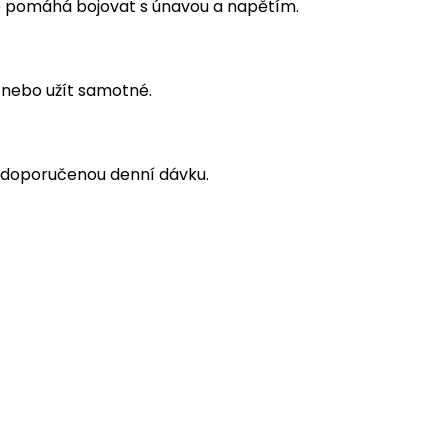
é pomáhá bojovat s únavou a napětím.
u nebo užít samotné.
t doporučenou denní dávku.