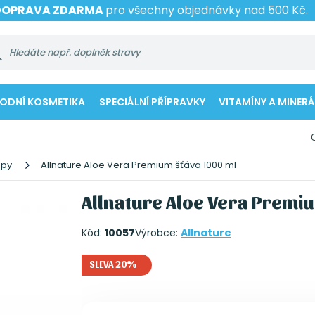
DOPRAVA ZDARMA
pro všechny objednávky nad 500 Kč.
RODNÍ KOSMETIKA
SPECIÁLNÍ PŘÍPRAVKY
VITAMÍNY A MINERÁ
upy
Allnature Aloe Vera Premium šťáva 1000 ml
Allnature Aloe Vera Premi
Kód:
10057
Výrobce:
Allnature
SLEVA 20%