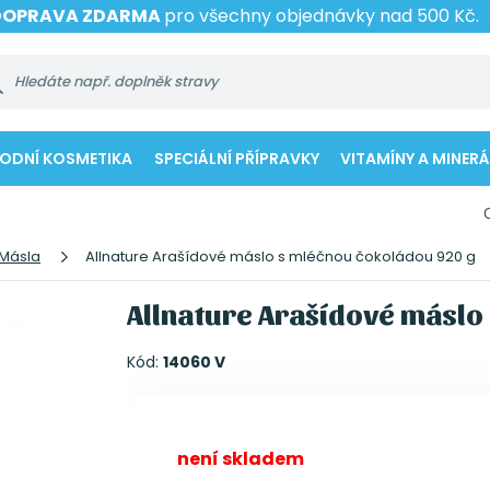
DOPRAVA ZDARMA
pro všechny objednávky nad 500 Kč.
RODNÍ KOSMETIKA
SPECIÁLNÍ PŘÍPRAVKY
VITAMÍNY A MINERÁ
Másla
Allnature Arašídové máslo s mléčnou čokoládou 920 g
Allnature Arašídové máslo
Kód:
14060 V
není skladem