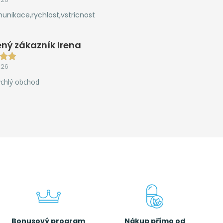
unikace,rychlost,vstricnost
ný zákazník Irena
026
ychlý obchod
Bonusový program
Nákup přímo od