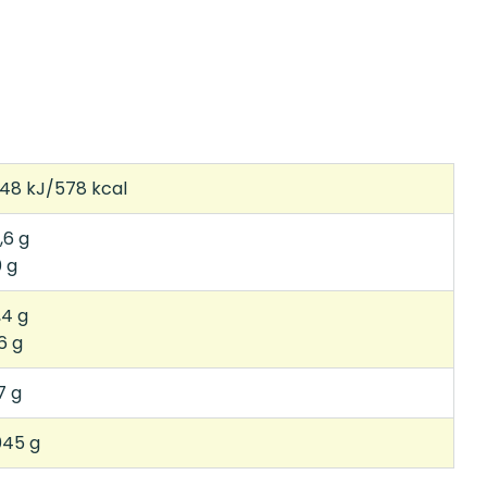
48 kJ/578 kcal
,6 g
0 g
,4 g
6 g
7 g
045 g