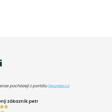
i
cenze pocházejí z portálu
heureka.cz
ný zákazník petr
026