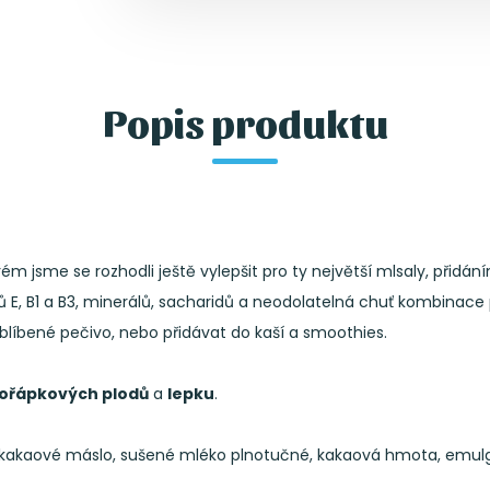
Popis produktu
 jsme se rozhodli ještě vylepšit pro ty největší mlsaly, přidán
nů E, B1 a B3, minerálů, sacharidů a neodolatelná chuť kombin
blíbené pečivo, nebo přidávat do kaší a smoothies.
ořápkových plodů
a
lepku
.
akaové máslo, sušené mléko plnotučné, kakaová hmota, emulgátory