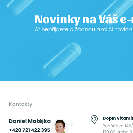
Novinky na Váš e
Ať nepřijdete o žádnou akci či novink
Kontakty
Doplň Vitamín
Daniel Matějka
Roháčova 145/
+420 721 422 395
130 00 Praha 3 