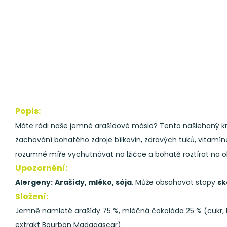
Popis:
Máte rádi naše jemné arašídové máslo? Tento našlehaný krém
zachování bohatého zdroje bílkovin, zdravých tuků, vitamí
rozumné míře vychutnávat na lžičce a bohatě roztírat na o
Upozornění:
Alergeny:
Arašídy, mléko, sója
. Může obsahovat stopy
sk
Složení:
Jemně namleté arašídy 75 %, mléčná čokoláda 25 % (cukr, k
extrakt Bourbon Madagascar).