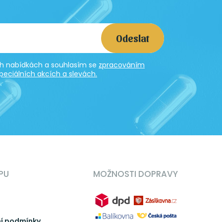
Odeslat
ích nabídkách a souhlasím se
zpracováním
peciálních akcích a slevách.
PU
MOŽNOSTI DOPRAVY
í podmínky