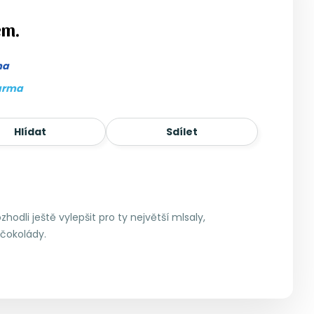
em.
ma
arma
Hlídat
Sdílet
odli ještě vylepšit pro ty největší mlsaly,
 čokolády.