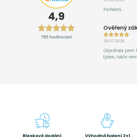
Perfektní.
4,9
Ověřený zá
795 hodnocení
28.07.2026
Objednala jsem M
týden, takže ne
Bleskové dodání
Výhodná balení 2+1