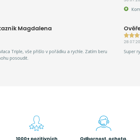
Kom
kazník Magdalena
Ověře
28.07.2
aca Triple, vše přišlo v pořádku a rychle. Zatím beru
Super r
mohu posoudit.
1000+ pozitivních
Odbornost, ochota,