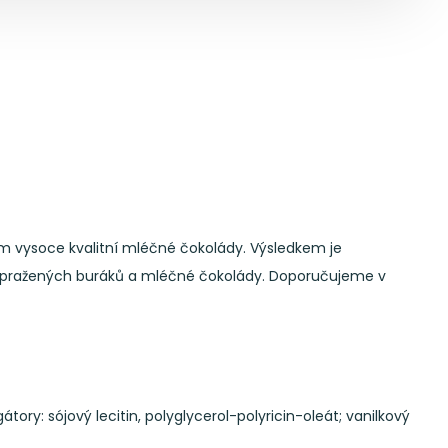
ím vysoce kvalitní mléčné čokolády. Výsledkem je
ace pražených buráků a mléčné čokolády. Doporučujeme v
: sójový lecitin, polyglycerol-polyricin-oleát; vanilkový