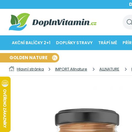
AKČNÍ BALÍČKY 2+1
DOPLŇKY STRAVY
TRÁPÍ MĚ
PŘÍ
GOLDEN NATURE
Hlavní stránka
IMPORT Allnature
ALLNATURE