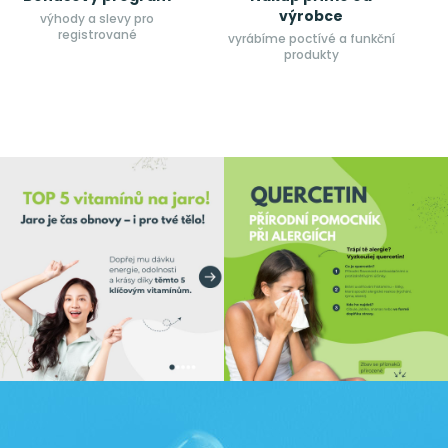
výrobce
výhody a slevy pro
registrované
vyrábíme poctívé a funkční
produkty