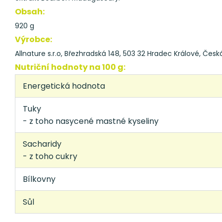
Obsah:
920 g
Výrobce:
Allnature s.r.o, Březhradská 148, 503 32 Hradec Králové, Česká
Nutriční hodnoty na 100 g:
Energetická hodnota
Tuky
- z toho nasycené mastné kyseliny
Sacharidy
- z toho cukry
Bílkovny
Sůl