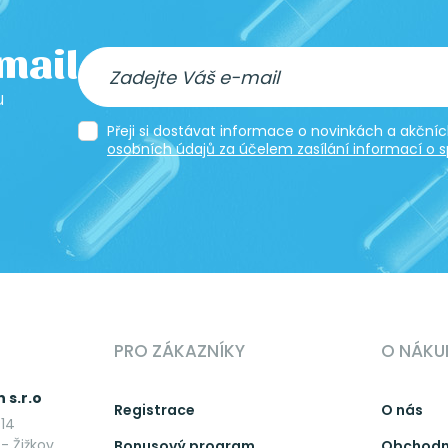
-mail
u
Přeji si dostávat informace o novinkách a akčn
osobních údajů za účelem zasílání informací o s
PRO ZÁKAZNÍKY
O NÁKU
 s.r.o
Registrace
O nás
14
- Žižkov
Bonusový program
Obchodn