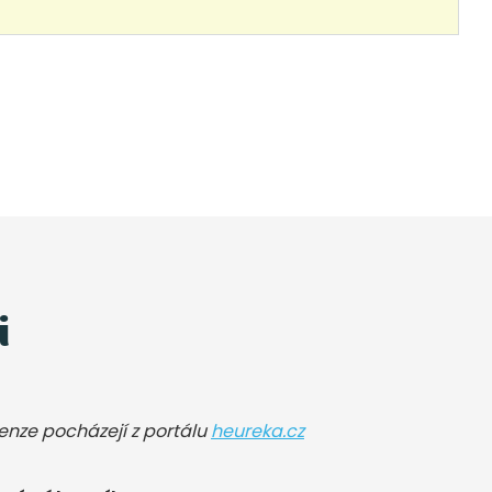
i
cenze pocházejí z portálu
heureka.cz