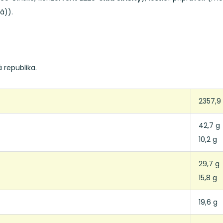
á)).
 republika.
2357,9 
42,7 g
10,2 g
29,7 g
15,8 g
19,6 g