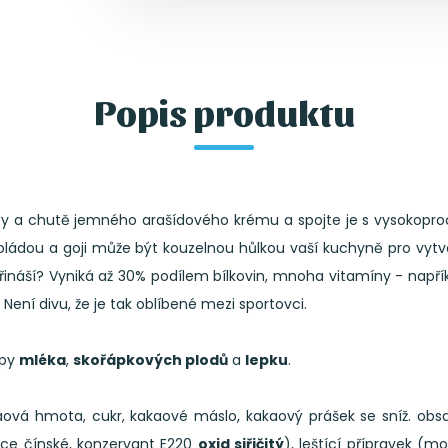
Popis produktu
fity a chutě jemného arašídového krému a spojte je s vysokopro
okoládou a goji může být kouzelnou hůlkou vaší kuchyně pro vyt
řináší? Vyniká až 30% podílem bílkovin, mnoha vitamíny - napří
 Není divu, že je tak oblíbené mezi sportovci.
opy
mléka
,
skořápkových plodů
a
lepku
.
aová hmota, cukr, kakaové máslo, kakaový prášek se sníž. obsah
ice čínské, konzervant E220
oxid siřičitý
), leštící přípravek (m