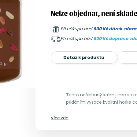
Nelze objednat, není sklad
Při nákupu nad
600 Kč dárek zdar
Při nákupu nad
500 Kč doprava zd
Dotaz k produktu
Tento našlehaný krém jsme se rozh
přidáním vysoce kvalitní hořké č
Více zde