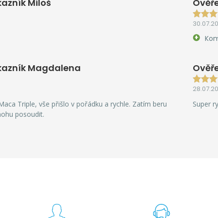
azník Miloš
Ověře
30.07.2
Kom
kazník Magdalena
Ověře
28.07.2
aca Triple, vše přišlo v pořádku a rychle. Zatím beru
Super r
mohu posoudit.