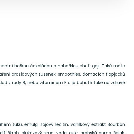
centní hořkou čokoládou a nahořklou chutí goji. Také máte
váření arašídových sušenek, smoothies, domácích flapjacků
klad z řady B, nebo vitamínem E a je bohaté také na zdravé
em tuku, emulg. sójový lecitin, vanilkový extrakt Bourbon
odif. škrob, glukózový sirup, voda, cukr, arabská guma, šelak,