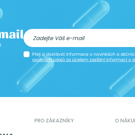
-mail
u
Přeji si dostávat informace o novinkách a akčn
osobních údajů za účelem zasílání informací o s
PRO ZÁKAZNÍKY
O NÁKU
 s.r.o