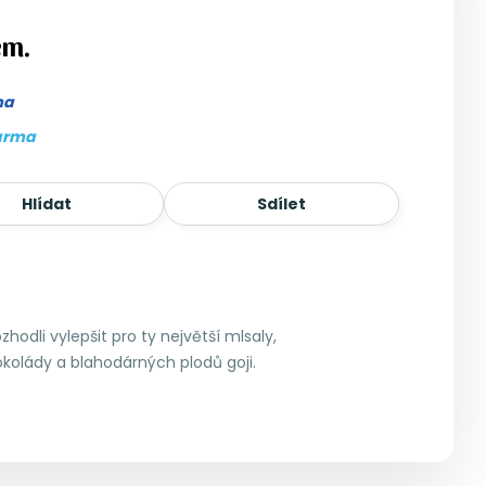
em.
ma
arma
Hlídat
Sdílet
odli vylepšit pro ty největší mlsaly,
okolády a blahodárných plodů goji.