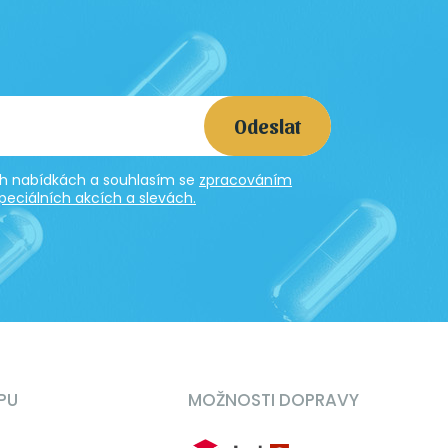
Odeslat
ích nabídkách a souhlasím se
zpracováním
peciálních akcích a slevách.
PU
MOŽNOSTI DOPRAVY