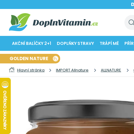
AKČNÍ BALÍČKY 2+1
DOPLŇKY STRAVY
TRÁPÍ MĚ
PŘÍ
GOLDEN NATURE
Hlavní stránka
IMPORT Allnature
ALLNATURE