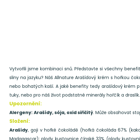
Vytvořili jsme kombinaci snů. Představte si všechny bene
sliny na jazyku? Náš Allnature Arašídový krém s hořkou č
nebo bohatých kaší. A jaké benefity tedy arašídový krém p
tuky, nebo pro náš život podstatné minerály hořčík a draslík.
Upozornění:
Alergeny:
Arašídy, sója, oxid siřičitý
. Může obsahovat st
Složení:
Arašídy
, goji v hořké čokoládě (hořká čokoláda 67% (kak
Madagascar); plody kustovnice čínské 33% (plody kustovn