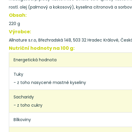
rostl. olej (palmový a kokosový), kyselina citronová a sorbov
Obsah:
220 g
Výrobce:
Allnature s.r.o, Březhradská 148, 503 32 Hradec Králové, Česká
Nutriční hodnoty na 100 g:
Energetická hodnota
Tuky
- z toho nasycené mastné kyseliny
Sacharidy
- z toho cukry
Bílkoviny