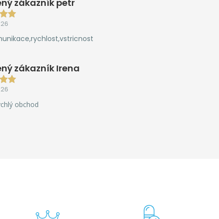
ný zákazník petr
026
unikace,rychlost,vstricnost
ný zákazník Irena
026
ychlý obchod