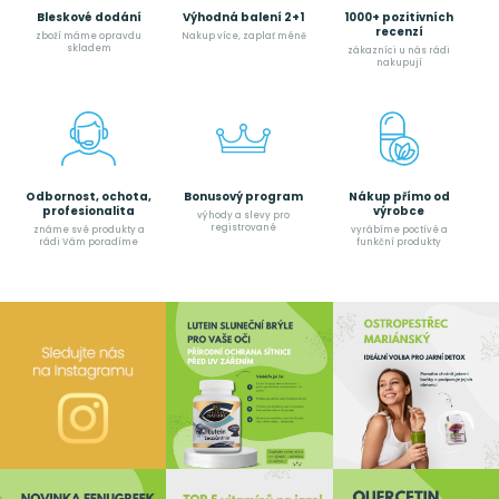
Bleskové dodání
Výhodná balení 2+1
1000+ pozitivních
recenzí
zboží máme opravdu
Nakup více, zaplať méně
skladem
zákazníci u nás rádi
nakupují
Odbornost, ochota,
Bonusový program
Nákup přímo od
profesionalita
výrobce
výhody a slevy pro
registrované
známe své produkty a
vyrábíme poctívé a
rádi Vám poradíme
funkční produkty