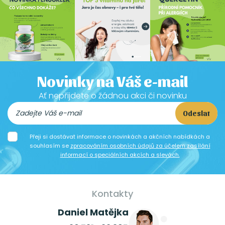
Novinky na Váš e-mail
Ať nepřijdete o žádnou akci či novinku
Odeslat
Přeji si dostávat informace o novinkách a akčních nabídkách a
souhlasím se
zpracováním osobních údajů za účelem zasílání
informací o speciálních akcích a slevách.
Kontakty
Daniel Matějka