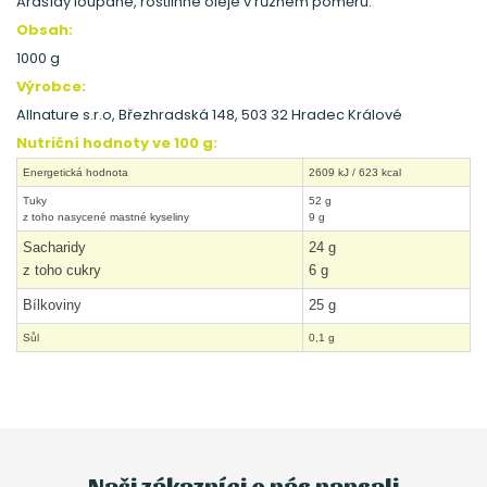
Arašídy loupané, rostlinné oleje v různém poměru.
Obsah:
1000 g
Výrobce:
Allnature s.r.o, Březhradská 148, 503 32 Hradec Králové
Nutriční hodnoty ve 100 g:
Energetická hodnota
2609 kJ / 623 kcal
Tuky
52 g
z toho nasycené mastné kyseliny
9 g
Sacharidy
24 g
z toho cukry
6 g
Bílkoviny
25 g
Sůl
0,1 g
Naši zákazníci o nás napsali