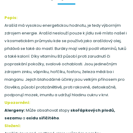
Popis:
Arašíd má vysokou energetickou hodnotu, je tedy výborným
zdrojem energie. Arašíd neslouží pouze k jídlu své místo našel i
v kosmetickém průmyslu kde se používá jako arašídový olej,
přidává se také do mastí. Buráky mají velký podíl vitamínů, tuků
a také kalorií. Díky vitamínu B3 působí proti zarudnutí či
popraskání pokožky, svalové ochablosti. Jsou jedinečným
zdrojem zinku, vápníku, hořčíku, fosforu, železa mědi ba i
manganu. Jejich blahodárné účinky jsou velkým přínosem pro
člověka, působí protizánětlivě, proti rakovině, detoxikačně,
podporují mozek, imunitu a udržují hladinu cukru v krvi.
Upozornění:
Alergeny:
Může obsahovat stopy
skořápkových plodů,
sezamu
a
oxidu siřičitého
.
Složení: