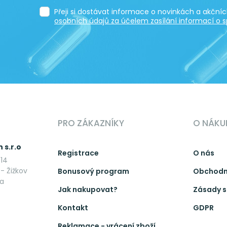
Přeji si dostávat informace o novinkách a akčn
osobních údajů za účelem zasílání informací o s
PRO ZÁKAZNÍKY
O NÁKU
 s.r.o
Registrace
O nás
14
- Žižkov
Bonusový program
Obchodn
ka
Jak nakupovat?
Zásady s
Kontakt
GDPR
Reklamace - vrácení zboží