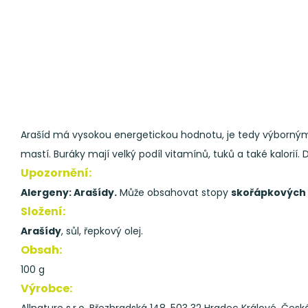
Arašíd má vysokou energetickou hodnotu, je tedy výborným 
mastí. Buráky mají velký podíl vitamínů, tuků a také kalorií. 
Upozornění:
Alergeny: Arašídy.
Může obsahovat stopy
skořápkových 
Složení:
Arašídy
, sůl, řepkový olej.
Obsah:
100 g
Výrobce: