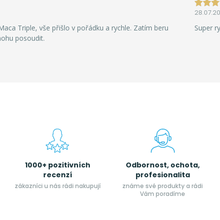
28.07.2
aca Triple, vše přišlo v pořádku a rychle. Zatím beru
Super r
mohu posoudit.
1000+ pozitivních
Odbornost, ochota,
recenzí
profesionalita
zákazníci u nás rádi nakupují
známe své produkty a rádi
Vám poradíme