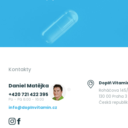
Kontakty
Doplň Vitamín
Daniel Matějka
Roháčova 145/
+420 721 422 395
130 00 Praha 3 
Po - Pá 8:00 - 16:00
Česká republi
info@doplnvitamin.cz