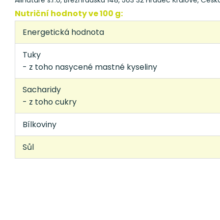
Allnature s.r.o, Březhradská 148, 503 32 Hradec Králové, Česká
Nutriční hodnoty ve 100 g:
Energetická hodnota
Tuky
- z toho nasycené mastné kyseliny
Sacharidy
- z toho cukry
Bílkoviny
Sůl