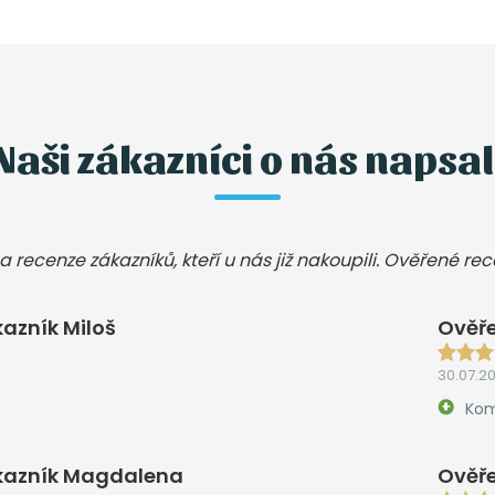
Naši zákazníci o nás napsal
a recenze zákazníků, kteří u nás již nakoupili. Ověřené re
azník Miloš
Ověře
30.07.2
Kom
kazník Magdalena
Ověře