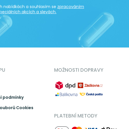
ích nabídkách a souhlasím se
zpracováním
peciálních akcích a slevách.
PU
MOŽNOSTI DOPRAVY
í podmínky
ouborů Cookies
PLATEBNÍ METODY