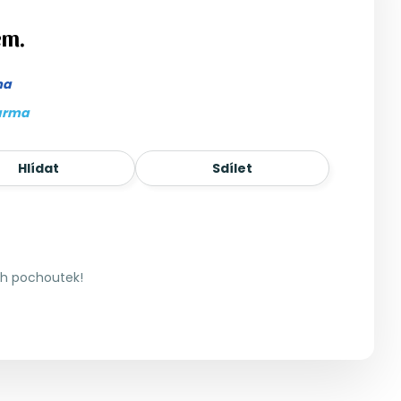
em.
ma
arma
Hlídat
Sdílet
ch pochoutek!