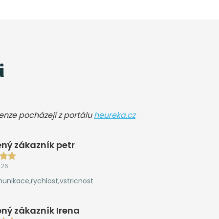
i
cenze pocházejí z portálu
heureka.cz
ný zákazník petr
026
unikace,rychlost,vstricnost
ný zákazník Irena