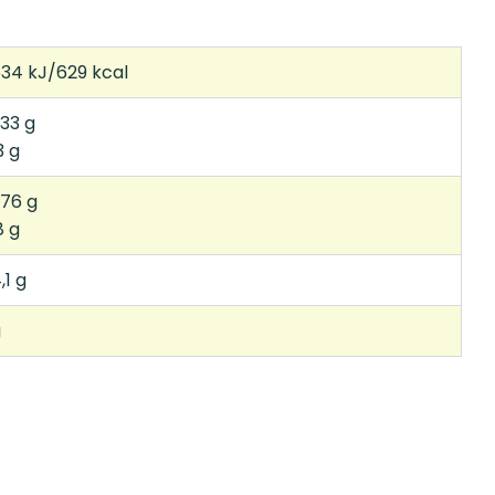
34 kJ/629 kcal
,33 g
3 g
,76 g
8 g
,1 g
g