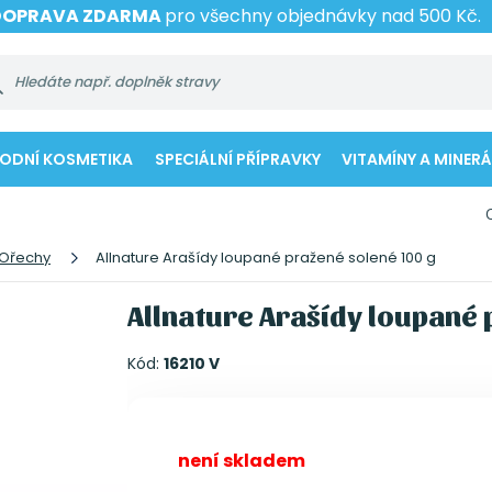
DOPRAVA ZDARMA
pro všechny objednávky nad 500 Kč.
RODNÍ KOSMETIKA
SPECIÁLNÍ PŘÍPRAVKY
VITAMÍNY A MINERÁ
Ořechy
Allnature Arašídy loupané pražené solené 100 g
Allnature Arašídy loupané 
Kód:
16210 V
není skladem