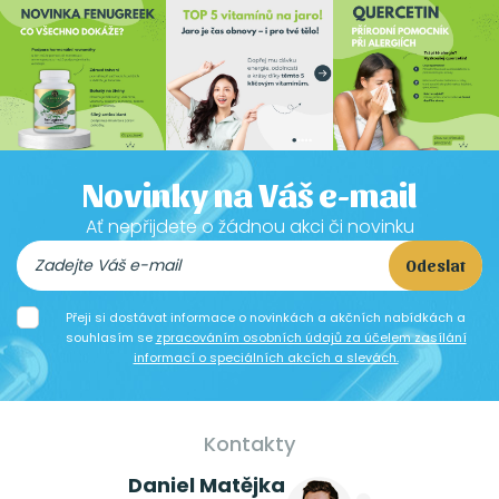
Novinky na Váš e-mail
Ať nepřijdete o žádnou akci či novinku
Odeslat
Přeji si dostávat informace o novinkách a akčních nabídkách a
souhlasím se
zpracováním osobních údajů za účelem zasílání
informací o speciálních akcích a slevách.
Kontakty
Daniel Matějka