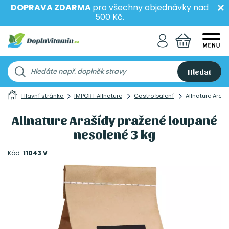
DOPRAVA ZDARMA
pro všechny objednávky nad
500 Kč.
Hledat
Hlavní stránka
IMPORT Allnature
Gastro balení
Allnature Araš
Allnature Arašídy pražené loupané
nesolené 3 kg
Kód:
11043 V