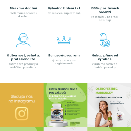
Bleskové dodání
Výhodná balení 2+1
1000+ pozitivních
recenzí
zboží máme opravdu
Nakup více, zaplať méně
skladem
zákazníci u nás rádi
nakupují
Odbornost, ochota,
Bonusový program
Nákup přímo od
profesionalita
výrobce
výhody a slevy pro
registrované
známe své produkty a
vyrábíme poctívé a
rádi Vám poradíme
funkční produkty