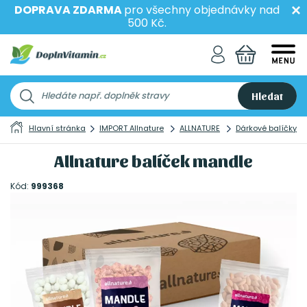
DOPRAVA ZDARMA
pro všechny objednávky nad
500 Kč.
Hledat
Hlavní stránka
IMPORT Allnature
ALLNATURE
Dárkové balíčky
Allnature balíček mandle
Kód:
999368