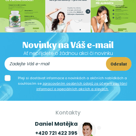
Novinky na Váš e-mail
Ať nepřijdete o žádnou akci či novinku
Odeslat
Přeji si dostávat informace o novinkách a akčních nabídkách a
souhlasím se
zpracováním osobních údajů za účelem zasílání
informací o speciálních akcích a slevách.
Kontakty
Daniel Matějka
+420 721 422 395