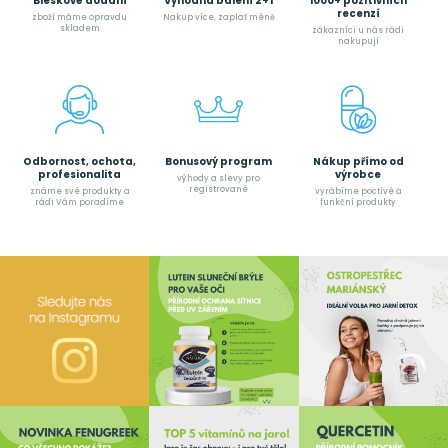
Bleskové dodání
Výhodná balení 2+1
1000+ pozitivních
recenzí
zboží máme opravdu
Nakup více, zaplať méně
skladem
zákazníci u nás rádi
nakupují
Odbornost, ochota,
Bonusový program
Nákup přímo od
profesionalita
výrobce
výhody a slevy pro
registrované
známe své produkty a
vyrábíme poctívé a
rádi Vám poradíme
funkční produkty