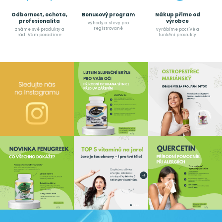
Odbornost, ochota,
Bonusový program
Nákup přímo od
profesionalita
výrobce
výhody a slevy pro
registrované
známe své produkty a
vyrábíme poctívé a
rádi Vám poradíme
funkční produkty