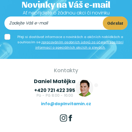
Novinky na Váš e-mail
Ať nepřijdete o žádnou akci či novinku
Odeslat
Přeji si dostávat informace o novinkách a akčních nabídkách a
souhlasím se
zpracováním osobních údajů za účelem zasílání
informací o speciálních akcích a slevách.
Kontakty
Daniel Matějka
+420 721 422 395
Po - Pá 8:00 - 16:00
info@doplnvitamin.cz