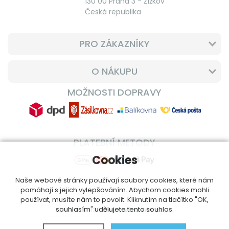
130 00 Praha 3 - Žižkov
Česká republika
PRO ZÁKAZNÍKY
O NÁKUPU
MOŽNOSTI DOPRAVY
PLATEBNÍ METODY
Cookies
Naše webové stránky používají soubory cookies, které nám
pomáhají s jejich vylepšováním. Abychom cookies mohli
používat, musíte nám to povolit. Kliknutím na tlačítko "OK,
souhlasím" udělujete tento souhlas.
© 2014 - 2026
DoplnVitamin.cz