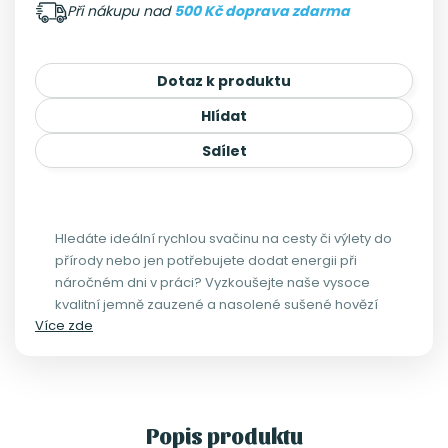
Při nákupu nad
500 Kč doprava zdarma
Dotaz k produktu
Hlídat
Sdílet
Hledáte ideální rychlou svačinu na cesty či výlety do
přírody nebo jen potřebujete dodat energii při
náročném dni v práci? Vyzkoušejte naše vysoce
kvalitní jemně zauzené a nasolené sušené hovězí
Více zde
maso s příchutí sušená a zauzené verze papričky
Jalapeno, které je bohaté na protein.
Popis produktu