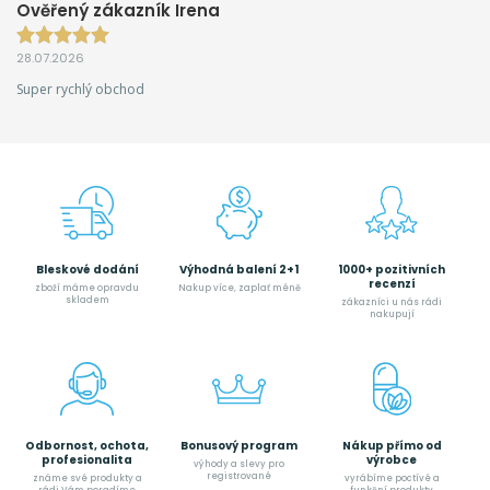
Ověřený zákazník Irena
28.07.2026
Super rychlý obchod
Bleskové dodání
Výhodná balení 2+1
1000+ pozitivních
recenzí
zboží máme opravdu
Nakup více, zaplať méně
skladem
zákazníci u nás rádi
nakupují
Odbornost, ochota,
Bonusový program
Nákup přímo od
profesionalita
výrobce
výhody a slevy pro
registrované
známe své produkty a
vyrábíme poctívé a