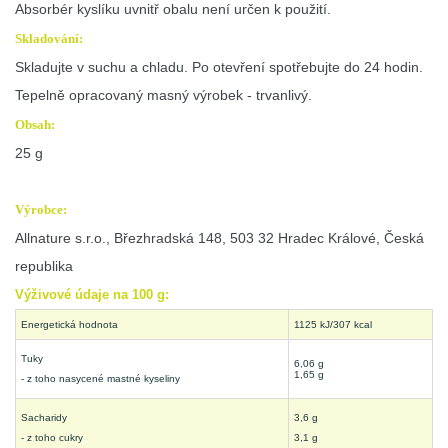
Absorbér kyslíku uvnitř obalu není určen k použití.
Skladování:
Skladujte v suchu a chladu. Po otevření spotřebujte do 24 hodin.
Tepelně opracovaný masný výrobek - trvanlivý.
Obsah:
25 g
Výrobce:
Allnature s.r.o., Březhradská 148, 503 32 Hradec Králové, Česká
republika
Výživové údaje na 100 g:
Energetická hodnota
1125 kJ/307 kcal
Tuky
6,06 g
1,65 g
- z toho nasycené mastné kyseliny
Sacharidy
3,6 g
- z toho cukry
3,1 g