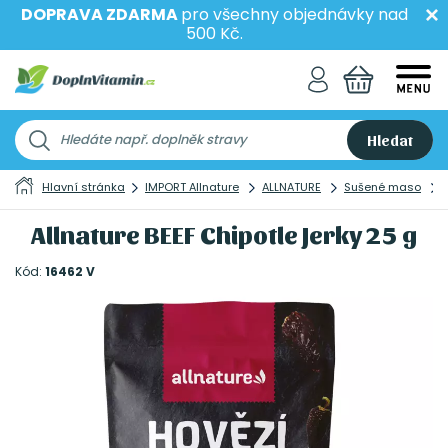
DOPRAVA ZDARMA
pro všechny objednávky nad
500 Kč.
Hledat
Hlavní stránka
IMPORT Allnature
ALLNATURE
Sušené maso
Allnature BEEF Chipotle Jerky 25 g
Kód:
16462 V