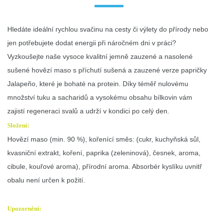
Hledáte ideální rychlou svačinu na cesty či výlety do přírody nebo
jen potřebujete dodat energii při náročném dni v práci?
Vyzkoušejte naše vysoce kvalitní jemně zauzené a nasolené
sušené hovězí maso s příchutí sušená a zauzené verze papričky
Jalapeño, které je bohaté na protein. Díky téměř nulovému
množství tuku a sacharidů a vysokému obsahu bílkovin vám
zajistí regeneraci svalů a udrží v kondici po celý den.
Složení:
Hovězí maso (min. 90 %), kořenící směs: (cukr, kuchyňská sůl,
kvasniční extrakt, koření, paprika (zeleninová), česnek, aroma,
cibule, kouřové aroma), přírodní aroma. Absorbér kyslíku uvnitř
obalu není určen k požití.
Upozornění: