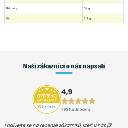
Bílkoviny
59 g
Sůl
3,8 g
Naši zákazníci o nás napsali
4,9
795 hodnocení
Podívejte se na recenze zákazníků, kteří u nás již