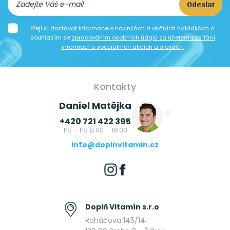
Odeslat
Přeji si dostávat informace o novinkách a akčních nabídkách a
souhlasím se
zpracováním osobních údajů za účelem zasílání
informací o speciálních akcích a slevách.
Kontakty
Daniel Matějka
+420 721 422 395
Po - Pá 8:00 - 16:00
info@doplnvitamin.cz
Doplň Vitamín s.r.o
Roháčova 145/14