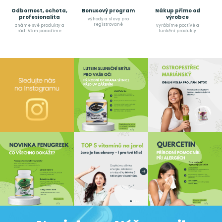
Odbornost, ochota,
Bonusový program
Nákup přímo od
profesionalita
výrobce
výhody a slevy pro
registrované
známe své produkty a
vyrábíme poctívé a
rádi Vám poradíme
funkční produkty