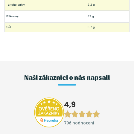
- z toho cukry
2,2 g
Bílkoviny
42 g
Sůl
3,7 g
Naši zákazníci o nás napsali
4,9
796 hodnocení