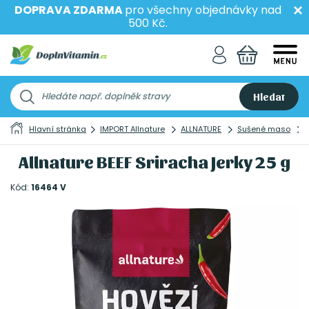
DOPRAVA ZDARMA
pro všechny objednávky nad
500 Kč.
Hledat
Hlavní stránka
IMPORT Allnature
ALLNATURE
Sušené maso
Allnature BEEF Sriracha Jerky 25 g
Kód:
16464 V