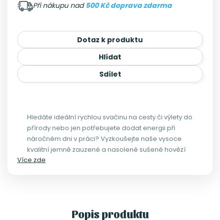
Při nákupu nad
500 Kč doprava zdarma
Dotaz k produktu
Hlídat
Sdílet
Hledáte ideální rychlou svačinu na cesty či výlety do
přírody nebo jen potřebujete dodat energii při
náročném dni v práci? Vyzkoušejte naše vysoce
kvalitní jemně zauzené a nasolené sušené hovězí
Více zde
maso s příchutí chilli omáčky Sriracha, které je
bohaté na protein.
Popis produktu