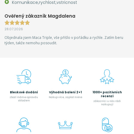
Komunikace,rychlost,vstricnost
Ověřený zákazník Magdalena
28.07.2026
Objednala jsem Maca Triple, vše přišlo v pořádku a rychle. Zatím beru
týden, takže nemohu posoudit.
Bleskové dodání
Výhodná balení 2+1
1000+ pozitivních
recenzí
zboží máme opravdu
Nakup více, zaplať méně
skladem
zákazníci u nás rádi
nakupují