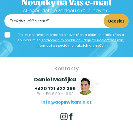
Novinky na Váš e-mail
Ať nepřijdete o žádnou akci či novinku
Odeslat
Přeji si dostávat informace o novinkách a akčních nabídkách a
souhlasím se
zpracováním osobních údajů za účelem zasílání
informací o speciálních akcích a slevách.
Kontakty
Daniel Matějka
+420 721 422 395
Po - Pá 8:00 - 16:00
info@doplnvitamin.cz