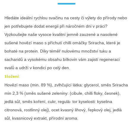
Hledáte ideální rychlou svačinu na cesty či výlety do přírody nebo
jen potřebujete dodat energii při náročném dni v práci?
Vyzkoušejte naše vysoce kvalitní jemně zauzené a nasolené
sušené hovězí maso s příchutí chilli omáčky Sriracha, které je
bohaté na protein. Díky téměř nulovému množství tuku a
sacharidů a vysokému obsahu bílkovin vám zajistí regeneraci
svalů a udrží v kondici po celý den.
Složení:
Hovězí maso (min. 89 %), zvlhčující látka: glycerol, směs Sriracha
min 2,3 % (směs sušené zeleniny: (cibule, chilli floky, česnek),
jedlá sůl, směs koření, cukr, regulá- tor kyselosti: kyselina
citronová, rostlinný olej), ocet kvasný lihový, řepkový olej, jedlá
sůl, kvasnicový extrakt, přírodní aroma.