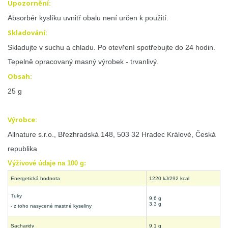
Upozornění:
Absorbér kyslíku uvnitř obalu není určen k použití.
Skladování:
Skladujte v suchu a chladu. Po otevření spotřebujte do 24 hodin.
Tepelně opracovaný masný výrobek - trvanlivý.
Obsah:
25 g
Výrobce:
Allnature s.r.o., Březhradská 148, 503 32 Hradec Králové, Česká
republika
Výživové údaje na 100 g:
Energetická hodnota
1220 kJ/292 kcal
Tuky
9,6 g
3,3 g
- z toho nasycené mastné kyseliny
Sacharidy
9,1 g