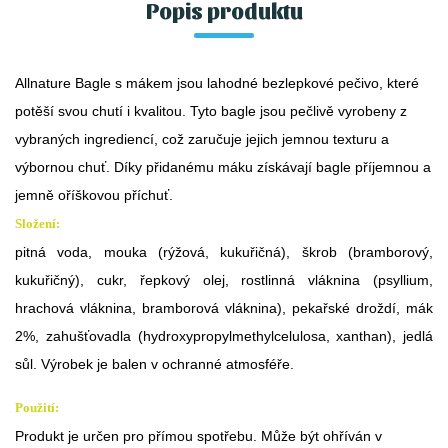
Popis produktu
Allnature Bagle s mákem jsou lahodné bezlepkové pečivo, které
potěší svou chutí i kvalitou. Tyto bagle jsou pečlivě vyrobeny z
vybraných ingrediencí, což zaručuje jejich jemnou texturu a
výbornou chuť. Díky přidanému máku získávají bagle příjemnou a
jemně oříškovou příchuť.
Složení:
pitná voda, mouka (rýžová, kukuřičná), škrob (bramborový,
kukuřičný), cukr, řepkový olej, rostlinná vláknina (psyllium,
hrachová vláknina, bramborová vláknina), pekařské droždí, mák
2%, zahušťovadla (hydroxypropylmethylcelulosa, xanthan), jedlá
sůl. Výrobek je balen v ochranné atmosféře.
Použití:
Produkt je určen pro přímou spotřebu. Může být ohříván v