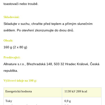
toastovači nebo troubě.
Skladování:
Skladujte v suchu, chraňte před teplem a přímým slunečním
světlem. Po otevření zkonzumujte do dvou dnů.
Obsah:
160 g (2 x 80 g)
Prodávající:
Allnature s.r.o., Březhradská 148, 503 32 Hradec Králové, Česká
republika.
Výživové údaje na 100 g:
Energetická hodnota
 1130 kJ/ 269 
kcal
Tuky
 6,9 g