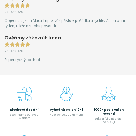
28.07.2026
Objednala jsem Maca Triple, vše přišlo v pořádku a rychle. Zatím beru
týden, takže nemohu posoudit.
Ověřený zákazník Irena
28.07.2026
Super rychlý obchod
Bleskové dodání
Výhodná balení 2+1
1000+ pozitivních
recenzí
zboží máme opravdu
Nakup více, zaplať méně
skladem
zákazníci u nás rádi
nakupují