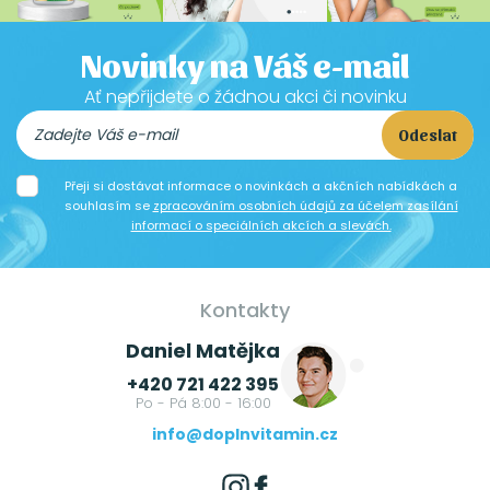
Novinky na Váš e-mail
Ať nepřijdete o žádnou akci či novinku
Odeslat
Přeji si dostávat informace o novinkách a akčních nabídkách a
souhlasím se
zpracováním osobních údajů za účelem zasílání
informací o speciálních akcích a slevách.
Kontakty
Daniel Matějka
+420 721 422 395
Po - Pá 8:00 - 16:00
info@doplnvitamin.cz