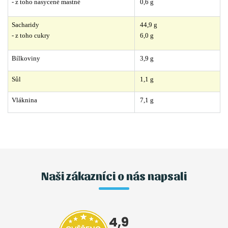
- z toho nasycené mastné
 0,6 g
Sacharidy
 44,9 g
- z toho cukry
 6,0 g
Bílkoviny
 3,9 g
Sůl
 1,1 g
Vláknina
 7,1 g
Naši zákazníci o nás napsali
4,9