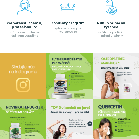
Odbornost, ochota,
Bonusový program
Nákup přímo od
profesionalita
výrobce
výhody a slevy pro
registrované
známe své produkty a
vyrábíme poctívé a
rádi Vám poradíme
funkční produkty