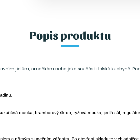
Popis produktu
avním jídlům, omáčkám nebo jako součást italské kuchyně. Pochutn
ladinu.
kuřičná mouka, bramborový škrob, rýžová mouka, jedlá sůl, regulátor k
eplem a přímým slunečním zářením. Po otevření skladujte v chladničce 