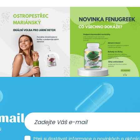
-mail
u
Přeji si dostávat informace o novinkách a akčn