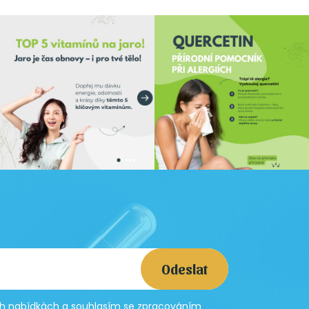
Odeslat
ích nabídkách a souhlasím se
zpracováním