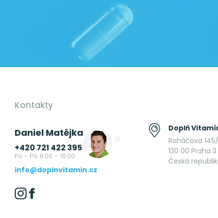
Kontakty
Doplň Vitamín
Daniel Matějka
Roháčova 145/
+420 721 422 395
130 00 Praha 3 
Po - Pá 8:00 - 16:00
Česká republi
info@doplnvitamin.cz