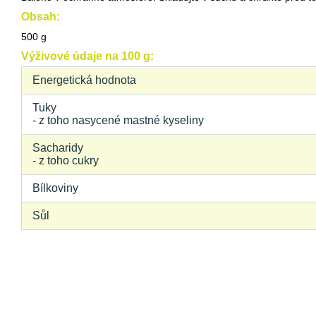
Obsah:
500 g
Výživové údaje na 100 g:
Energetická hodnota
Tuky
- z toho nasycené mastné kyseliny
Sacharidy
- z toho cukry
Bílkoviny
Sůl