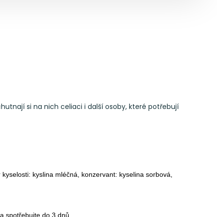
ají si na nich celiaci i další osoby, které potřebují
yselosti: kyslina mléčná, konzervant: kyselina sorbová,
a spotřebujte do 3 dnů.