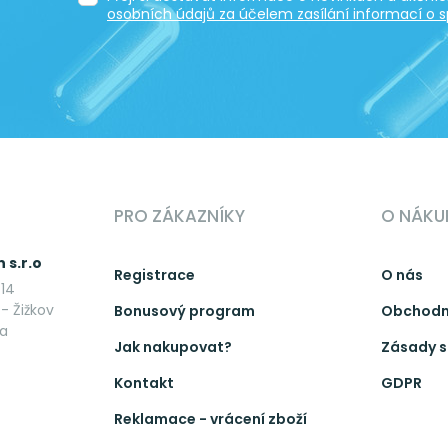
osobních údajů za účelem zasílání informací o s
PRO ZÁKAZNÍKY
O NÁKU
 s.r.o
Registrace
O nás
14
- Žižkov
Bonusový program
Obchodn
ka
Jak nakupovat?
Zásady s
Kontakt
GDPR
Reklamace - vrácení zboží