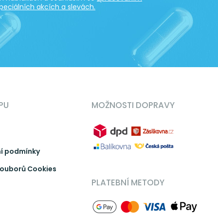
peciálních akcích a slevách.
PU
MOŽNOSTI DOPRAVY
í podmínky
ouborů Cookies
PLATEBNÍ METODY