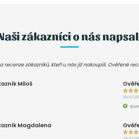
Naši zákazníci o nás napsal
a recenze zákazníků, kteří u nás již nakoupili. Ověřené re
azník Miloš
Ověře
30.07.2
Kom
kazník Magdalena
Ověře
28.07.2