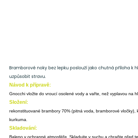
Bramborové noky bez lepku poslouží jako chutná příloha k hl
uzpůsobit stravu.
Návod k přípravě:
Gnocchi vložte do vroucí osolené vody a vařte, než vyplavou na h
Složení:
rekonstituované brambory 70% (pitná voda, bramborové vločky), ku
kurkuma.
Skladování:
Baleno v ochranné atmosféře. Skladujte v suchu a chraňte před t