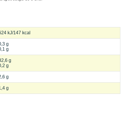
624 kJ/147 kcal
0,3 g
0,1 g
32,6 g
0,2 g
2,6 g
1,4 g