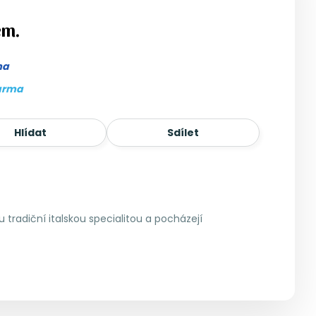
em.
ma
arma
Hlídat
Sdílet
 tradiční italskou specialitou a pocházejí