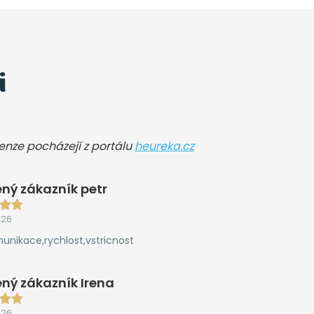
i
cenze pocházejí z portálu
heureka.cz
ný zákazník petr
026
unikace,rychlost,vstricnost
ný zákazník Irena
026