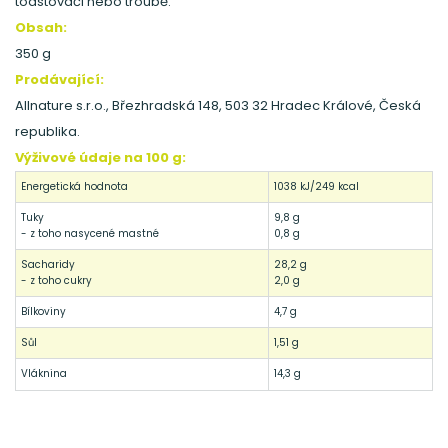
toastovači nebo troubě.
Obsah:
350 g
Prodávající:
Allnature s.r.o., Březhradská 148, 503 32 Hradec Králové, Česká
republika.
Výživové údaje na 100 g:
Energetická hodnota
1038 kJ/249 kcal
Tuky
9,8 g
- z toho nasycené mastné
0,8 g
Sacharidy
28,2 g
- z toho cukry
2,0 g
Bílkoviny
4,7 g
Sůl
1,51 g
Vláknina
14,3 g