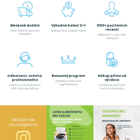
Bleskové dodání
Výhodná balení 2+1
1000+ pozitivních
recenzí
zboží máme opravdu
Nakup více, zaplať méně
skladem
zákazníci u nás rádi
nakupují
Odbornost, ochota,
Bonusový program
Nákup přímo od
profesionalita
výrobce
výhody a slevy pro
registrované
známe své produkty a
vyrábíme poctívé a
rádi Vám poradíme
funkční produkty