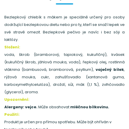
Bezlepkový chlebík s mákem je speciálně určený pro osoby
dodržující bezlepkovou dietu nebo pro ty, kteří se snaží lepek ve
své stravě omezit. Bezlepkové pečivo je navíc i bez sóji a
laktózy.
Složení:
voda, škrob (bramborový, tapiokový, kukuřičný), kvásek
(kukuřičný škrob, jáhlová mouka, voda), řepkový olej, rostlinná
vláknina (bambusová, bramborová, psyllium),
vaječný bílek
,
rýžová mouka, cukr, zahušťovadlo (xantanová guma,
karboxymethylcelulóza), droždí, sůl, mák (1,1 %), zvlhčovadlo
(glycerol), aroma.
Upozornění:
Alergeny: vejce.
Může obsahovat
mléčnou bílkovinu.
Použití:
Produkt je určen pro přímou spotřebu. Může být ohříván v