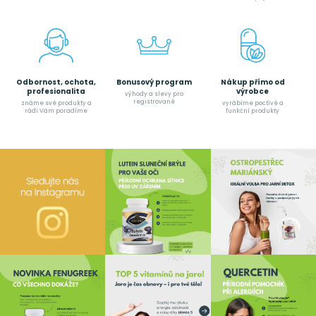
Odbornost, ochota,
Bonusový program
Nákup přímo od
profesionalita
výrobce
výhody a slevy pro
registrované
známe své produkty a
vyrábíme poctívé a
rádi Vám poradíme
funkční produkty