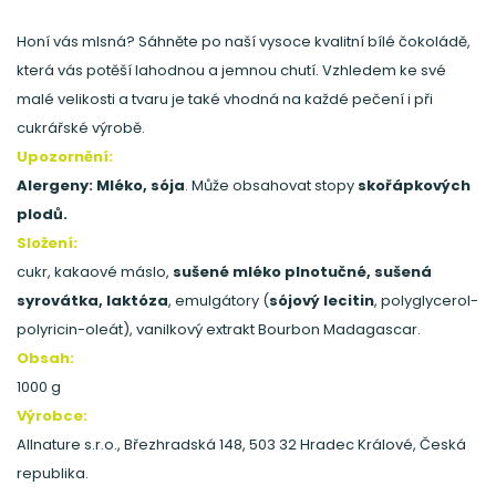
Honí vás mlsná? Sáhněte po naší vysoce kvalitní bílé čokoládě,
která vás potěší lahodnou a jemnou chutí. Vzhledem ke své
malé velikosti a tvaru je také vhodná na každé pečení i při
cukrářské výrobě.
Upozornění:
Alergeny: Mléko, sója
. Může obsahovat stopy
skořápkových
plodů.
Složení:
cukr, kakaové máslo,
sušené mléko plnotučné, sušená
syrovátka, laktóza
, emulgátory (
sójový lecitin
, polyglycerol-
polyricin-oleát), vanilkový extrakt Bourbon Madagascar.
Obsah:
1000 g
Výrobce:
Allnature s.r.o., Březhradská 148, 503 32 Hradec Králové, Česká
republika.