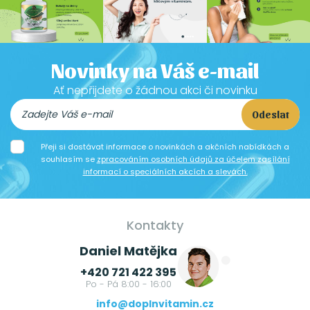
Novinky na Váš e-mail
Ať nepřijdete o žádnou akci či novinku
Odeslat
Přeji si dostávat informace o novinkách a akčních nabídkách a
souhlasím se
zpracováním osobních údajů za účelem zasílání
informací o speciálních akcích a slevách.
Kontakty
Daniel Matějka
+420 721 422 395
Po - Pá 8:00 - 16:00
info@doplnvitamin.cz