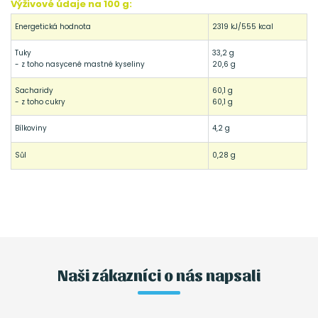
Výživové údaje na 100 g:
Energetická hodnota
2319 kJ/555 kcal
Tuky
33,2 g
- z toho nasycené mastné kyseliny
20,6 g
Sacharidy
60,1 g
- z toho cukry
60,1 g
Bílkoviny
4,2 g
Sůl
0,28 g
Naši zákazníci o nás napsali