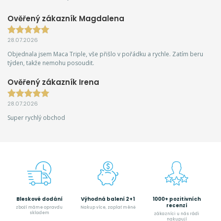
Ověřený zákazník Magdalena
28.07.2026
Objednala jsem Maca Triple, vše přišlo v pořádku a rychle. Zatím beru
týden, takže nemohu posoudit.
Ověřený zákazník Irena
28.07.2026
Super rychlý obchod
Bleskové dodání
Výhodná balení 2+1
1000+ pozitivních
recenzí
zboží máme opravdu
Nakup více, zaplať méně
skladem
zákazníci u nás rádi
nakupují