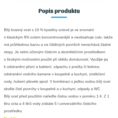
Popis produktu
Bílý kvasný ocet s 10 % kyseliny octové je ve srovnání
s klasickým 8% octem koncentrovanější a neobsahuje cukr, takže
má průhlednou barvu a na čištěných površích nenechává žádné
stopy. Je velmi účinným čisticím a dezinfekčním prostředkem
s širokými možnostmi použití při úklidu domácnosti. Využijte jej
k odstranění plísní a bakterií, zápachu z pračky či lednice,
odstranění vodního kamene v koupelně a kuchyni, změkčení
vody, hubení plevele apod. V kombinaci s jedlou sodou bílý ocet
skvěle čistí povrchy v koupelně a v kuchyni, odpady a WC.
Bílý ocet před použitím nařeďte čistou vodou v poměru 1:4. Z 1
litru octa a 4 litrů vody získáte 5 l univerzálního čisticího
prostředku.