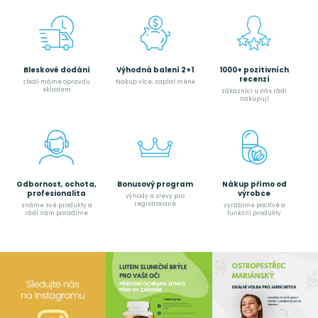
Bleskové dodání
Výhodná balení 2+1
1000+ pozitivních
recenzí
zboží máme opravdu
Nakup více, zaplať méně
skladem
zákazníci u nás rádi
nakupují
Odbornost, ochota,
Bonusový program
Nákup přímo od
profesionalita
výrobce
výhody a slevy pro
registrované
známe své produkty a
vyrábíme poctívé a
rádi Vám poradíme
funkční produkty