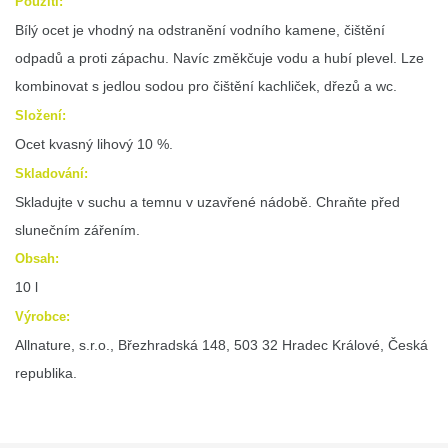
Použití:
Bílý ocet je vhodný na odstranění vodního kamene, čištění
odpadů a proti zápachu. Navíc změkčuje vodu a hubí plevel. Lze
kombinovat s jedlou sodou pro čištění kachliček, dřezů a wc.
Složení:
Ocet kvasný lihový 10 %.
Skladování:
Skladujte v suchu a temnu v uzavřené nádobě. Chraňte před
slunečním zářením.
Obsah:
10 l
Výrobce:
Allnature, s.r.o., Březhradská 148, 503 32 Hradec Králové, Česká
republika.