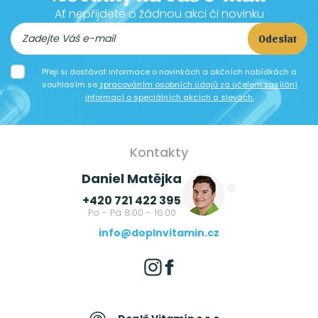
Ať nepřijdete o žádnou akci či novinku
Odeslat
Přeji si dostávat informace o novinkách a akčních nabídkách a
souhlasím se
zpracováním osobních údajů za účelem zasílání
informací o speciálních akcích a slevách.
Kontakty
Daniel Matějka
+420 721 422 395
Po - Pá 8:00 - 16:00
info@doplnvitamin.cz