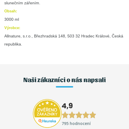
slunečním zářením.
Obsah:
3000 ml
Výrobce:
Allnature, s.r.o., Březhradská 148, 503 32 Hradec Králové, Česká
republika.
Naši zákazníci o nás napsali
4,9
795 hodnocení