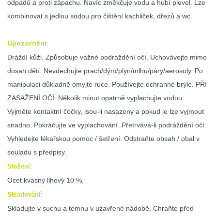
odpadů a proti zápachu. Navíc změkčuje vodu a hubí plevel. Lze
kombinovat s jedlou sodou pro čištění kachliček, dřezů a wc.
Upozornění:
Dráždí kůži. Způsobuje vážné podráždění očí. Uchovávejte mimo
dosah dětí. Nevdechujte prach/dým/plyn/mlhu/páry/aerosoly. Po
manipulaci důkladně omyjte ruce. Používejte ochranné brýle. PŘI
ZASAŽENÍ OČÍ: Několik minut opatrně vyplachujte vodou.
Vyjměte kontaktní čočky, jsou-li nasazeny a pokud je lze vyjmout
snadno. Pokračujte ve vyplachování. Přetrvává-li podráždění očí:
Vyhledejte lékařskou pomoc / šetření. Odstraňte obsah / obal v
souladu s předpisy.
Složení:
Ocet kvasný lihový 10 %.
Skladování:
Skladujte v suchu a temnu v uzavřené nádobě. Chraňte před