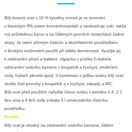
Bílý kvasný ocet s 10 % kyseliny octové je ve srovnání
s klasickým 8% octem koncentrovanější a neobsahuje cukr, takže
má průhlednou barvu a na čištěných površích nenechává žádné
stopy. Je velmi účinným čisticím a dezinfekčním prostředkem
s širokými možnostmi použití při úklidu domácnosti. Využijte jej
k odstranění plísní a bakterií, zápachu z pračky či lednice,
odstranění vodního kamene v koupelně a kuchyni, změkčení
vody, hubení plevele apod. V kombinaci s jedlou sodou bílý ocet
skvěle čistí povrchy v koupelně a v kuchyni, odpady a WC.
Bílý ocet před použitím nařeďte čistou vodou v poměru 1:4. Z 1
litru octa a 4 litrů vody získáte 5 l univerzálního čisticího
prostředku.
Použití:
Bílý ocet je vhodný na odstranění vodního kamene, čištění