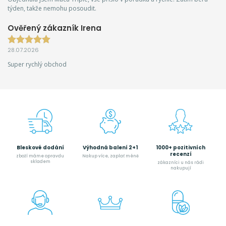
týden, takže nemohu posoudit.
Ověřený zákazník Irena
28.07.2026
Super rychlý obchod
Bleskové dodání
Výhodná balení 2+1
1000+ pozitivních
recenzí
zboží máme opravdu
Nakup více, zaplať méně
skladem
zákazníci u nás rádi
nakupují