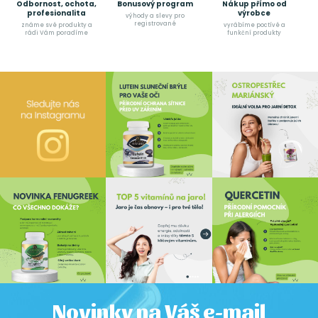
Odbornost, ochota,
Bonusový program
Nákup přímo od
profesionalita
výrobce
výhody a slevy pro
registrované
známe své produkty a
vyrábíme poctívé a
rádi Vám poradíme
funkční produkty
Novinky na Váš e-mail