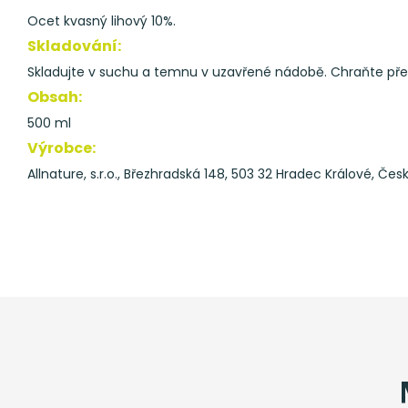
Ocet kvasný lihový 10%.
Skladování:
Skladujte v suchu a temnu v uzavřené nádobě. Chraňte př
Obsah:
500 ml
Výrobce:
Allnature, s.r.o., Březhradská 148, 503 32 Hradec Králové, Čes