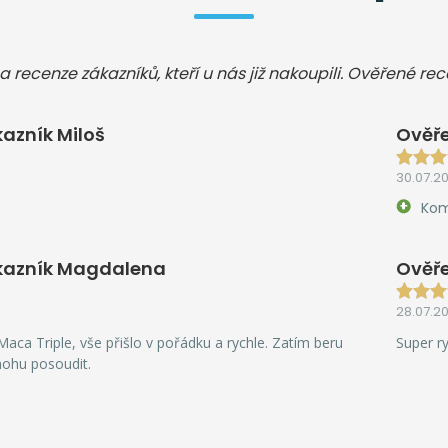
a recenze zákazníků, kteří u nás již nakoupili. Ověřené re
azník Miloš
Ověře
30.07.2
Kom
kazník Magdalena
Ověře
28.07.2
aca Triple, vše přišlo v pořádku a rychle. Zatím beru
Super r
mohu posoudit.