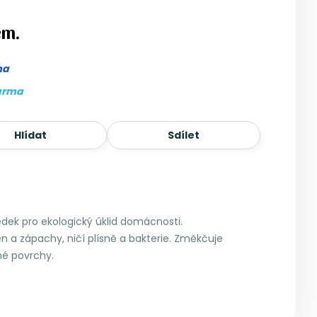
em.
ma
arma
Hlídat
Sdílet
ředek pro ekologický úklid domácnosti.
 a zápachy, ničí plísně a bakterie. Změkčuje
né povrchy.