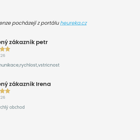
cenze pocházejí z portálu
heureka.cz
ný zákazník petr
026
unikace,rychlost,vstricnost
ný zákazník Irena
026
ychlý obchod