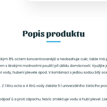
Popis produktu
klasickým 8% octem koncentrovanější a neobsahuje cukr, takže 
s širokými možnostmi použití při úklidu domácnosti. Využijte jej 
ody, hubení plevele apod. V kombinaci s jedlou sodou bílý ocet
 1 litru octa a 4 litrů vody získáte 5 l univerzálního čisticího pro
odpad´ů a proti zápachu. Navíc změkčuje vodu a hubí plevel. Lze 