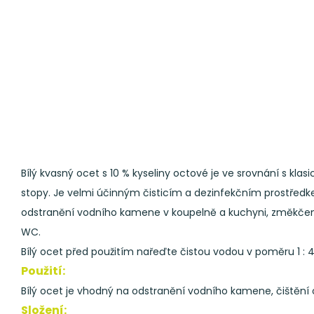
Bílý kvasný ocet s 10 % kyseliny octové je ve srovnání s 
stopy. Je velmi účinným čisticím a dezinfekčním prostředkem 
odstranění vodního kamene v koupelně a kuchyni, změkčení v
WC.
Bílý ocet před použitím nařeďte čistou vodou v poměru 1 : 4. Z
Použití:
Bílý ocet je vhodný na odstranění vodního kamene, čištění 
Složení: