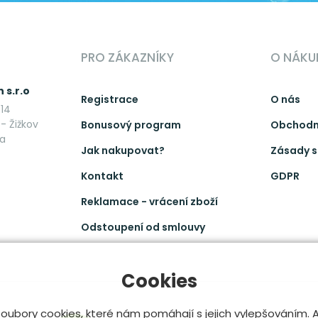
PRO ZÁKAZNÍKY
O NÁKU
 s.r.o
Registrace
O nás
14
- Žižkov
Bonusový program
Obchodn
ka
Jak nakupovat?
Zásady s
Kontakt
GDPR
Reklamace - vrácení zboží
Odstoupení od smlouvy
Cookies
oubory cookies, které nám pomáhají s jejich vylepšováním.