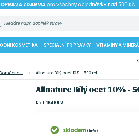
DOPRAVA ZDARMA
pro všechny objednávky nad 500 Kč.
RODNÍ KOSMETIKA
SPECIÁLNÍ PŘÍPRAVKY
VITAMÍNY A MINERÁ
Domácnost
Allnature Bílý ocet 10% - 500 ml
Allnature Bílý ocet 10% - 
Kód:
16465 V
skladem
(info)