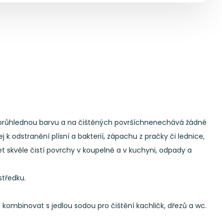
má průhlednou barvu a na čištěných površíchnenechává žádné
k odstranění plísní a bakterií, zápachu z pračky či lednice,
 skvěle čistí povrchy v koupelně a v kuchyni, odpady a
středku.
kombinovat s jedlou sodou pro čištění kachličk, dřezů a wc.