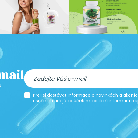
-mail
u
Přeji si dostávat informace o novinkách a akčn
osobních údajů za účelem zasílání informací o s