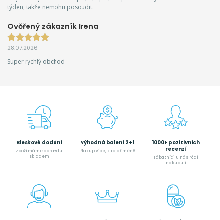
týden, takže nemohu posoudit.
Ověřený zákazník Irena
28.07.2026
Super rychlý obchod
Bleskové dodání
Výhodná balení 2+1
1000+ pozitivních
recenzí
zboží máme opravdu
Nakup více, zaplať méně
skladem
zákazníci u nás rádi
nakupují