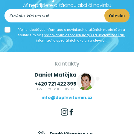
Ať nepřijdete o žádnou akci či novinku
Odeslat
Přeji si dostávat informace o novinkách a akčních nabídkách a
souhlasím se
zpracováním osobních údajů za účelem zasílání
informací o speciálních akcích a slevách.
Kontakty
Daniel Matějka
+420 721 422 395
Po - Pá 8:00 - 16:00
info@doplnvitamin.cz
Doplň Vitamín s.r.o