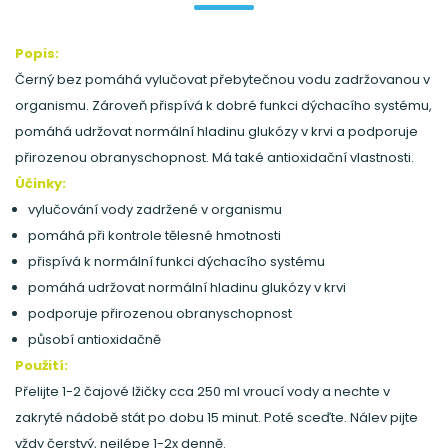
Popis:
Černý bez pomáhá vylučovat přebytečnou vodu zadržovanou v
organismu. Zároveň přispívá k dobré funkci dýchacího systému,
pomáhá udržovat normální hladinu glukózy v krvi a podporuje
přirozenou obranyschopnost. Má také antioxidační vlastnosti.
Účinky:
vylučování vody zadržené v organismu
pomáhá při kontrole tělesné hmotnosti
přispívá k normální funkci dýchacího systému
pomáhá udržovat normální hladinu glukózy v krvi
podporuje přirozenou obranyschopnost
působí antioxidačně
Použití:
Přelijte 1-2 čajové lžičky cca 250 ml vroucí vody a nechte v
zakryté nádobě stát po dobu 15 minut. Poté sceďte. Nálev pijte
vždy čerstvý, nejlépe 1-2x denně.