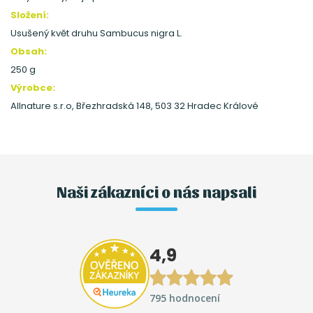
Složení:
Usušený květ druhu Sambucus nigra L.
Obsah:
250 g
Výrobce:
Allnature s.r.o, Březhradská 148, 503 32 Hradec Králové
Naši zákazníci o nás napsali
4,9
795 hodnocení