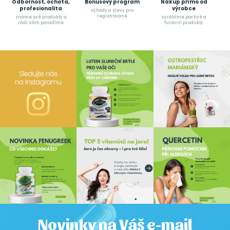
Odbornost, ochota,
Bonusový program
Nákup přímo od
profesionalita
výrobce
výhody a slevy pro
registrované
známe své produkty a
vyrábíme poctívé a
rádi Vám poradíme
funkční produkty
Novinky na Váš e-mail