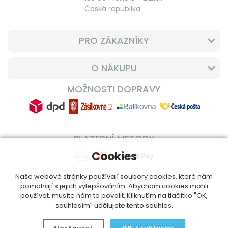
Česká republika
PRO ZÁKAZNÍKY
O NÁKUPU
MOŽNOSTI DOPRAVY
PLATEBNÍ METODY
Cookies
Naše webové stránky používají soubory cookies, které nám
pomáhají s jejich vylepšováním. Abychom cookies mohli
používat, musíte nám to povolit. Kliknutím na tlačítko "OK,
souhlasím" udělujete tento souhlas.
© 2014 - 2026
DoplnVitamin.cz