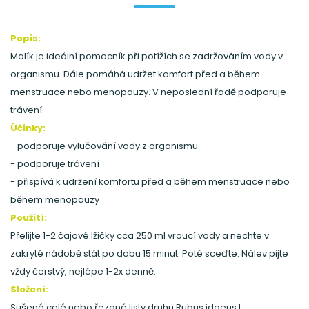
Popis:
Malík je ideální pomocník při potížích se zadržováním vody v
organismu. Dále pomáhá udržet komfort před a během
menstruace nebo menopauzy. V neposlední řadě podporuje
trávení.
Účinky:
- podporuje vylučování vody z organismu
- podporuje trávení
- přispívá k udržení komfortu před a během menstruace nebo
během menopauzy
Použití:
Přelijte 1-2 čajové lžičky cca 250 ml vroucí vody a nechte v
zakryté nádobě stát po dobu 15 minut. Poté sceďte. Nálev pijte
vždy čerstvý, nejlépe 1-2x denně.
Složení:
Sušené celé nebo řezané listy druhu Rubus idaeus L.