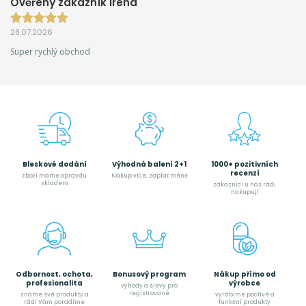
Ověřený zákazník Irena
28.07.2026
Super rychlý obchod
Bleskové dodání
Výhodná balení 2+1
1000+ pozitivních
recenzí
zboží máme opravdu
Nakup více, zaplať méně
skladem
zákazníci u nás rádi
nakupují
Odbornost, ochota,
Bonusový program
Nákup přímo od
profesionalita
výrobce
výhody a slevy pro
registrované
známe své produkty a
vyrábíme poctívé a
rádi Vám poradíme
funkční produkty