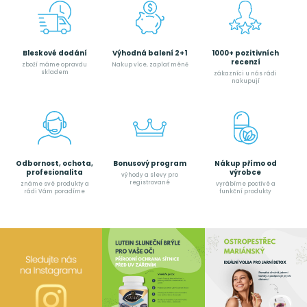
Bleskové dodání
Výhodná balení 2+1
1000+ pozitivních
recenzí
zboží máme opravdu
Nakup více, zaplať méně
skladem
zákazníci u nás rádi
nakupují
Odbornost, ochota,
Bonusový program
Nákup přímo od
profesionalita
výrobce
výhody a slevy pro
registrované
známe své produkty a
vyrábíme poctívé a
rádi Vám poradíme
funkční produkty