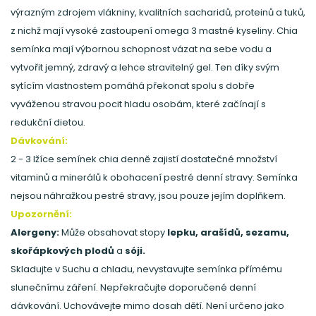
výrazným zdrojem vlákniny, kvalitních sacharidů, proteinů a tuků,
z nichž mají vysoké zastoupení omega 3 mastné kyseliny. Chia
semínka mají výbornou schopnost vázat na sebe vodu a
vytvořit jemný, zdravý a lehce stravitelný gel. Ten díky svým
sytícím vlastnostem pomáhá překonat spolu s dobře
vyváženou stravou pocit hladu osobám, které začínají s
redukční dietou.
Dávkování:
2 - 3 lžíce semínek chia denně zajistí dostatečné množství
vitaminů a minerálů k obohacení pestré denní stravy. Semínka
nejsou náhražkou pestré stravy, jsou pouze jejím doplňkem.
Upozornění:
Alergeny:
Může obsahovat stopy
lepku, arašídů, sezamu,
skořápkových plodů
a
sóji.
Skladujte v Suchu a chladu, nevystavujte semínka přímému
slunečnímu záření. Nepřekračujte doporučené denní
dávkování. Uchovávejte mimo dosah dětí. Není určeno jako