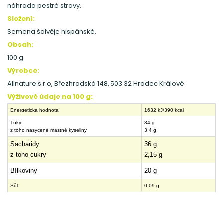
náhrada pestré stravy.
Složení:
Semena šalvěje hispánské.
Obsah:
100 g
Výrobce:
Allnature s.r.o, Březhradská 148, 503 32 Hradec Králové
Výživové údaje na 100 g:
Energetická hodnota
1632 kJ/390 kcal
Tuky
34 g
z toho nasycené mastné kyseliny
3,4 g
Sacharidy
36 g
z toho cukry
2,15 g
Bílkoviny
20 g
Sůl
0,09 g