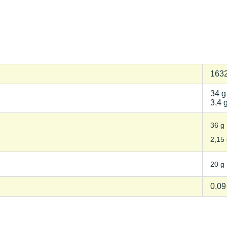
1632
34 g
3,4 
36 g
2,15
20 g
0,09