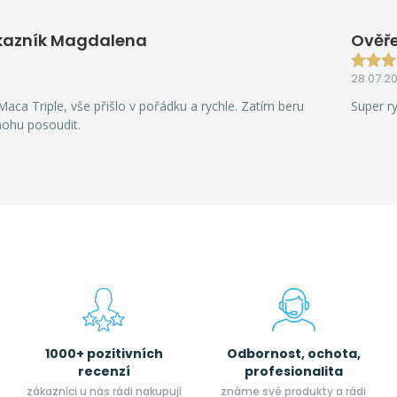
kazník Magdalena
Ověře
28.07.2
aca Triple, vše přišlo v pořádku a rychle. Zatím beru
Super r
mohu posoudit.
1000+ pozitivních
Odbornost, ochota,
recenzí
profesionalita
zákazníci u nás rádi nakupují
známe své produkty a rádi