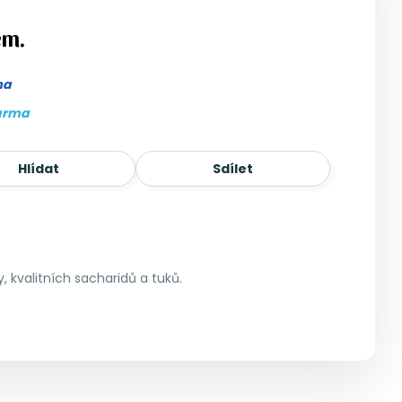
em.
ma
arma
Hlídat
Sdílet
, kvalitních sacharidů a tuků.