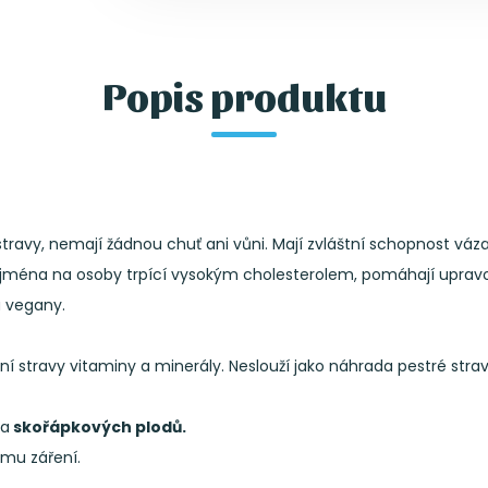
Popis produktu
ravy, nemají žádnou chuť ani vůni. Mají zvláštní schopnost vázat
 zejména na osoby trpící vysokým cholesterolem, pomáhají upravo
a vegany.
 stravy vitaminy a minerály. Neslouží jako náhrada pestré strav
a
skořápkových plodů.
ímu záření.