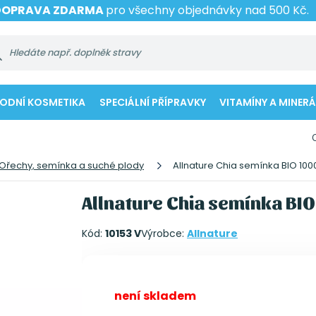
DOPRAVA ZDARMA
pro všechny objednávky nad 500 Kč.
RODNÍ KOSMETIKA
SPECIÁLNÍ PŘÍPRAVKY
VITAMÍNY A MINERÁ
Ořechy, semínka a suché plody
Allnature Chia semínka BIO 100
Allnature Chia semínka BIO
Kód:
10153 V
Výrobce:
Allnature
není skladem