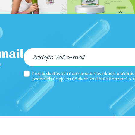
-mail
u
Přeji si dostávat informace o novinkách a akčn
osobních údajů za účelem zasílání informací o s