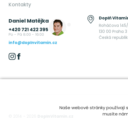
Kontakty
Doplň Vitamín
Daniel Matějka
Roháčova 145/
+420 721 422 395
130 00 Praha 3 
Po - Pá 8:00 - 16:00
Česká republi
info@doplnvitamin.cz
Naše webové stránky používají s
musíte nám t
© 2014 - 2026
DoplnVitamin.cz