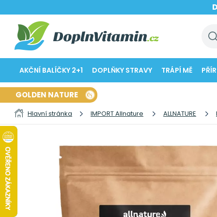
AKČNÍ BALÍČKY 2+1
DOPLŇKY STRAVY
TRÁPÍ MĚ
PŘÍ
GOLDEN NATURE
Hlavní stránka
IMPORT Allnature
ALLNATURE