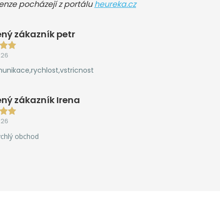
cenze pocházejí z portálu
heureka.cz
ný zákazník petr
026
unikace,rychlost,vstricnost
ný zákazník Irena
026
ychlý obchod