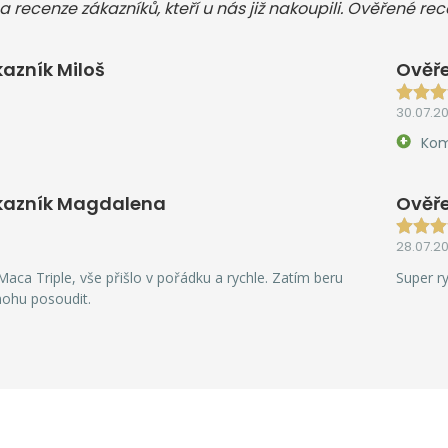
a recenze zákazníků, kteří u nás již nakoupili. Ověřené re
azník Miloš
Ověře
30.07.2
Kom
kazník Magdalena
Ověře
28.07.2
aca Triple, vše přišlo v pořádku a rychle. Zatím beru
Super r
mohu posoudit.