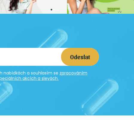
Odeslat
ích nabídkách a souhlasím se
zpracováním
peciálních akcích a slevách.