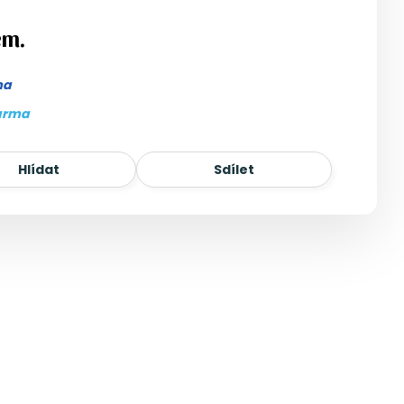
em.
ma
arma
Hlídat
Sdílet