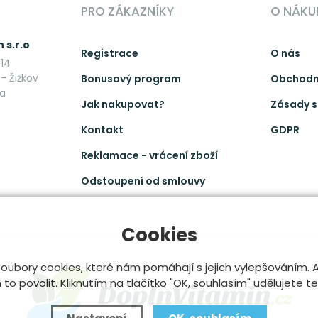
PRO ZÁKAZNÍKY
O NÁKU
 s.r.o
Registrace
O nás
14
- Žižkov
Bonusový program
Obchodn
ka
Jak nakupovat?
Zásady s
Kontakt
GDPR
Reklamace - vrácení zboží
Odstoupení od smlouvy
Cookies
oubory cookies, které nám pomáhají s jejich vylepšováním.
o povolit. Kliknutím na tlačítko "OK, souhlasím" udělujete t