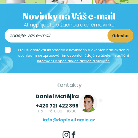
Novinky na Váš e-mail
Ať nepřijdete o žádnou akci či novinku
Odeslat
Přeji si dostávat informace o novinkách a akčních nabídkách a
souhlasím se
zpracováním osobních údajů za účelem zasílání
informací o speciálních akcích a slevách.
Kontakty
Daniel Matějka
+420 721 422 395
Po - Pá 8:00 - 16:00
info@doplnvitamin.cz