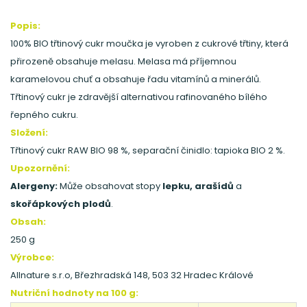
Popis:
100% BIO třtinový cukr moučka je vyroben z cukrové třtiny, která
přirozeně obsahuje melasu. Melasa má příjemnou
karamelovou chuť a obsahuje řadu vitamínů a minerálů.
Třtinový cukr je zdravější alternativou rafinovaného bílého
řepného cukru.
Složení:
Třtinový cukr RAW BIO 98 %, separační činidlo: tapioka BIO 2 %.
Upozornění:
Alergeny:
Může obsahovat stopy
lepku, arašídů
a
skořápkových plodů
.
Obsah:
250 g
Výrobce:
Allnature s.r.o, Březhradská 148, 503 32 Hradec Králové
Nutriční hodnoty na 100 g: