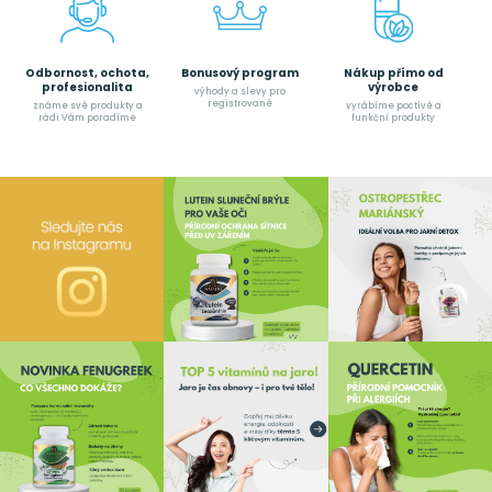
Odbornost, ochota,
Bonusový program
Nákup přímo od
profesionalita
výrobce
výhody a slevy pro
registrované
známe své produkty a
vyrábíme poctívé a
rádi Vám poradíme
funkční produkty