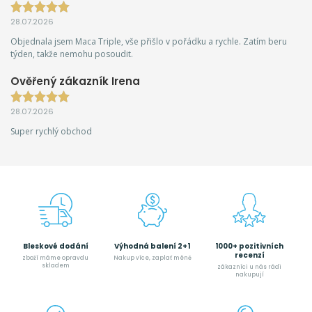
28.07.2026
Objednala jsem Maca Triple, vše přišlo v pořádku a rychle. Zatím beru
týden, takže nemohu posoudit.
Ověřený zákazník Irena
28.07.2026
Super rychlý obchod
Bleskové dodání
Výhodná balení 2+1
1000+ pozitivních
recenzí
zboží máme opravdu
Nakup více, zaplať méně
skladem
zákazníci u nás rádi
nakupují