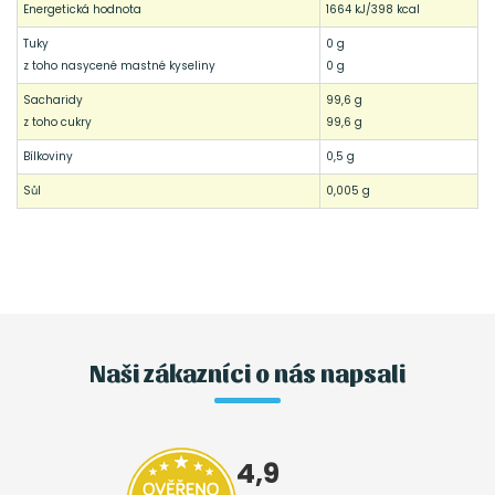
Energetická hodnota
1664 kJ/398 kcal
Tuky
0 g
z toho nasycené mastné kyseliny
0 g
Sacharidy
99,6 g
z toho cukry
99,6 g
Bílkoviny
0,5 g
Sůl
0,005 g
Naši zákazníci o nás napsali
4,9