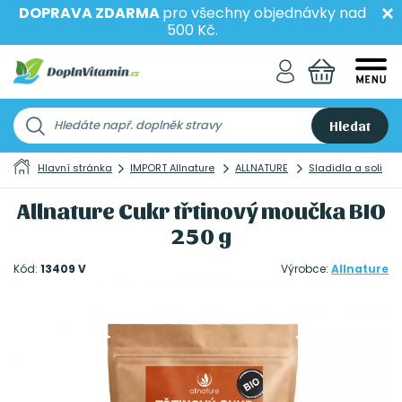
DOPRAVA ZDARMA
pro všechny objednávky nad
500 Kč.
Hledat
Hlavní stránka
IMPORT Allnature
ALLNATURE
Sladidla a soli
Allnature Cukr třtinový moučka BIO
250 g
Kód:
13409 V
Výrobce:
Allnature