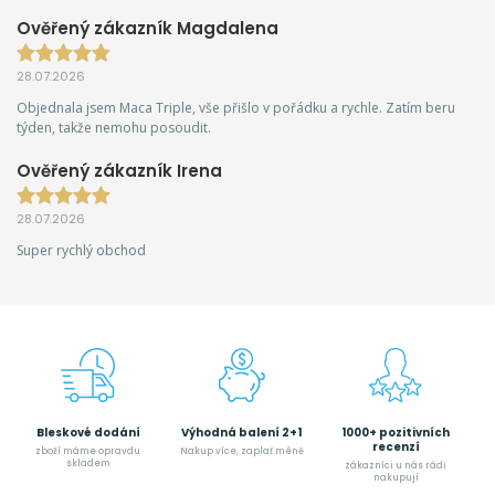
Ověřený zákazník Magdalena
28.07.2026
Objednala jsem Maca Triple, vše přišlo v pořádku a rychle. Zatím beru
týden, takže nemohu posoudit.
Ověřený zákazník Irena
28.07.2026
Super rychlý obchod
Bleskové dodání
Výhodná balení 2+1
1000+ pozitivních
recenzí
zboží máme opravdu
Nakup více, zaplať méně
skladem
zákazníci u nás rádi
nakupují