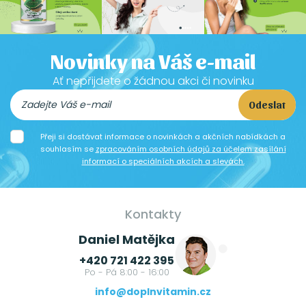
Novinky na Váš e-mail
Ať nepřijdete o žádnou akci či novinku
Odeslat
Přeji si dostávat informace o novinkách a akčních nabídkách a
souhlasím se
zpracováním osobních údajů za účelem zasílání
informací o speciálních akcích a slevách.
Kontakty
Daniel Matějka
+420 721 422 395
Po - Pá 8:00 - 16:00
info@doplnvitamin.cz