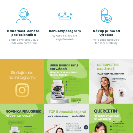
Odbornost, ochota,
Bonusový program
Nákup přímo od
profesionalita
výrobce
výhody a slevy pro
registrované
známe své produkty a
vyrábíme poctívé a
rádi Vám poradíme
funkční produkty