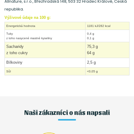
Allnature, s.r.o., Březhradská 148, 503 32 Hradec Králové, Česká
republika.
Výživové údaje na 100 g:
Energetická hodnota
1181 kJ/282 kcal
Tuky
0,4 g
z toho nasycené mastné kyseliny
0,1 g
Sacharidy
75,3 g
z toho cukry
64 g
Bílkoviny
2,5 g
Sůl
<0,05 g
Naši zákazníci o nás napsali