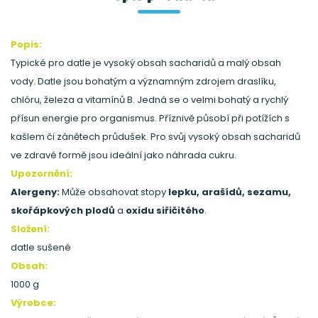
Popis:
Typické pro datle je vysoký obsah sacharidů a malý obsah
vody. Datle jsou bohatým a významným zdrojem draslíku,
chlóru, železa a vitamínů B. Jedná se o velmi bohatý a rychlý
přísun energie pro organismus. Příznivě působí při potížích s
kašlem či zánětech průdušek. Pro svůj vysoký obsah sacharidů
ve zdravé formě jsou ideální jako náhrada cukru.
Upozornění:
Alergeny:
Může obsahovat stopy
lepku, arašídů, sezamu,
skořápkových plodů
a
oxidu siřičitého
.
Složení:
datle sušené
Obsah:
1000 g
Výrobce: