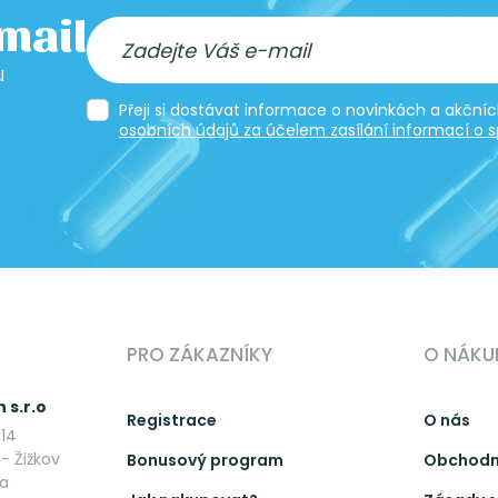
-mail
u
Přeji si dostávat informace o novinkách a akčn
osobních údajů za účelem zasílání informací o s
PRO ZÁKAZNÍKY
O NÁKU
 s.r.o
Registrace
O nás
14
- Žižkov
Bonusový program
Obchodn
ka