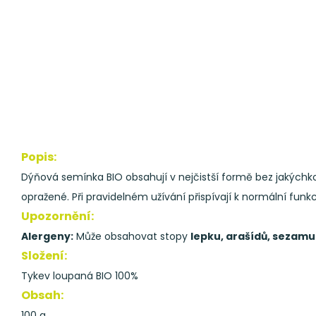
Popis:
Dýňová semínka BIO obsahují v nejčistší formě bez jakýchkoli
opražené. Při pravidelném užívání přispívají k normální fun
Upozornění:
Alergeny:
Může obsahovat stopy
lepku, arašídů, sezam
Složení:
Tykev loupaná BIO 100%
Obsah:
100 g