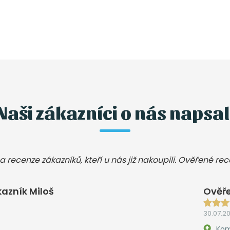
Naši zákazníci o nás napsal
a recenze zákazníků, kteří u nás již nakoupili. Ověřené re
azník Miloš
Ověře
30.07.2
Kom