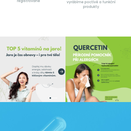
registrované
vyrábíme poctívé a funkční
produkty