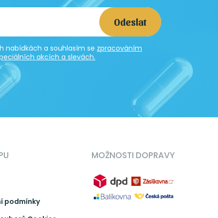
Odeslat
ích nabídkách a souhlasím se
zpracováním
peciálních akcích a slevách.
PU
MOŽNOSTI DOPRAVY
í podmínky