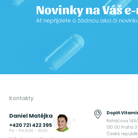
Novinky na Váš e
Ať nepřijdete o žádnou akci či novink
Kontakty
Doplň Vitamín
Daniel Matějka
Roháčova 145/
+420 721 422 395
130 00 Praha 3 
Po - Pá 8:00 - 16:00
Česká republi