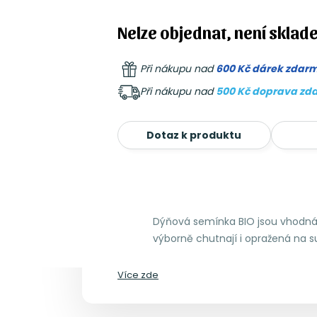
Nelze objednat, není sklad
Při nákupu nad
600 Kč dárek zdar
Při nákupu nad
500 Kč doprava zd
Dotaz k produktu
Dýňová semínka BIO jsou vhodná p
výborně chutnají i opražená na s
Více zde