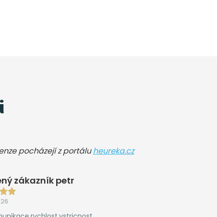
i
cenze pocházejí z portálu
heureka.cz
ný zákazník petr
026
unikace,rychlost,vstricnost