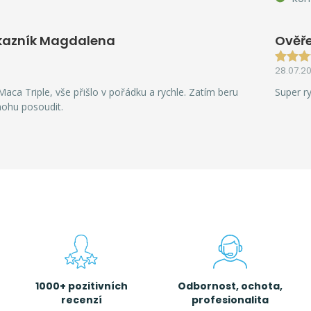
kazník Magdalena
Ověře
28.07.2
aca Triple, vše přišlo v pořádku a rychle. Zatím beru
Super r
mohu posoudit.
1000+ pozitivních
Odbornost, ochota,
recenzí
profesionalita