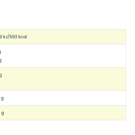
9 kJ/593 kcal
g
g
g
g
 g
 g