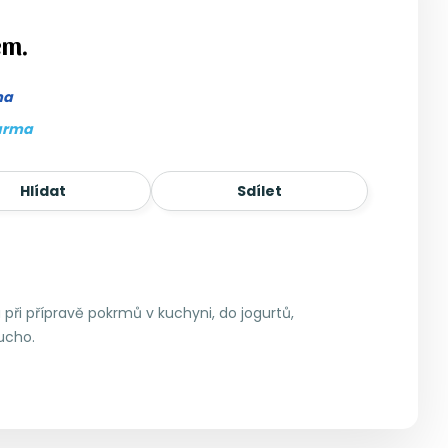
em.
ma
arma
Hlídat
Sdílet
ři přípravě pokrmů v kuchyni, do jogurtů,
ucho.