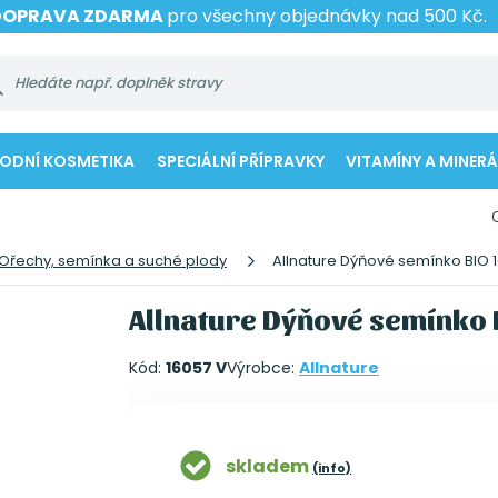
DOPRAVA ZDARMA
pro všechny objednávky nad 500 Kč.
RODNÍ KOSMETIKA
SPECIÁLNÍ PŘÍPRAVKY
VITAMÍNY A MINERÁ
Ořechy, semínka a suché plody
Allnature Dýňové semínko BIO 1
Allnature Dýňové semínko 
Kód:
16057 V
Výrobce:
Allnature
skladem
(info)