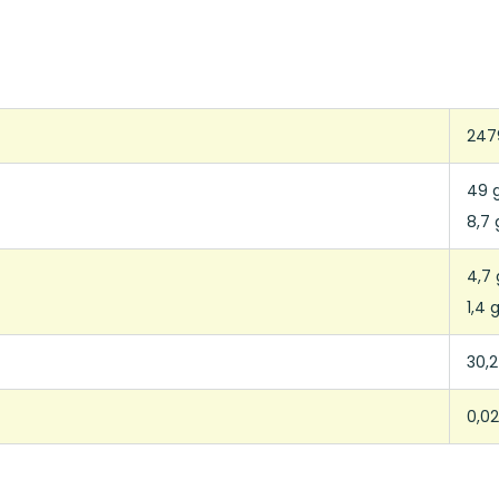
247
49 
8,7 
4,7 
1,4 
30,2
0,02