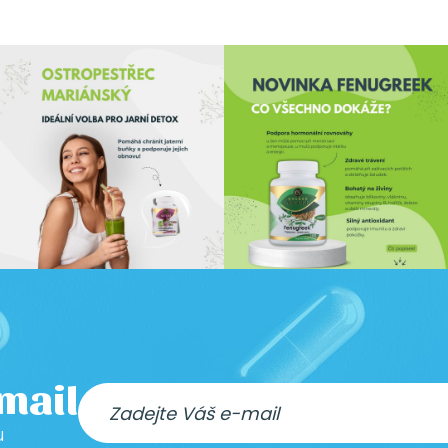
-mail
u