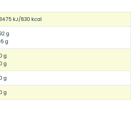
3475 kJ/830 kcal
92 g
16 g
0 g
0 g
0 g
0 g