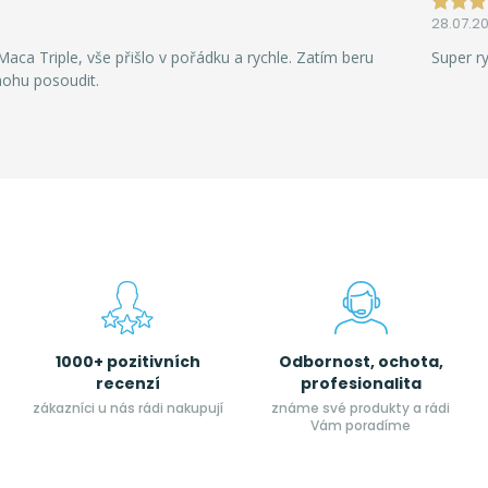
28.07.2
aca Triple, vše přišlo v pořádku a rychle. Zatím beru
Super r
mohu posoudit.
1000+ pozitivních
Odbornost, ochota,
recenzí
profesionalita
zákazníci u nás rádi nakupují
známe své produkty a rádi
Vám poradíme