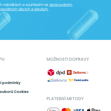
ích nabídkách a souhlasím se
zpracováním
peciálních akcích a slevách.
PU
MOŽNOSTI DOPRAVY
í podmínky
ouborů Cookies
PLATEBNÍ METODY