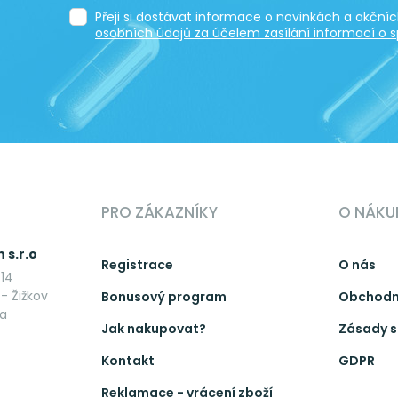
Přeji si dostávat informace o novinkách a akčn
osobních údajů za účelem zasílání informací o s
PRO ZÁKAZNÍKY
O NÁKU
 s.r.o
Registrace
O nás
14
- Žižkov
Bonusový program
Obchodn
ka
Jak nakupovat?
Zásady s
Kontakt
GDPR
Reklamace - vrácení zboží