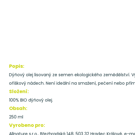
Popis:
Dýňový olej lisovaný ze semen ekologického zemědělství. 
oříškový nádech. Není ideální na smažení, pečení nebo př
Složení:
100% BIO dýňový olej.
Obsah:
250 ml
Vyrobeno pro:
Allnature s.r.o., Březhradská 148, 503 32 Hradec Králové, e-ma