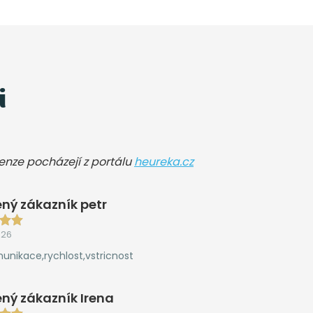
i
cenze pocházejí z portálu
heureka.cz
ný zákazník petr
026
unikace,rychlost,vstricnost
ný zákazník Irena