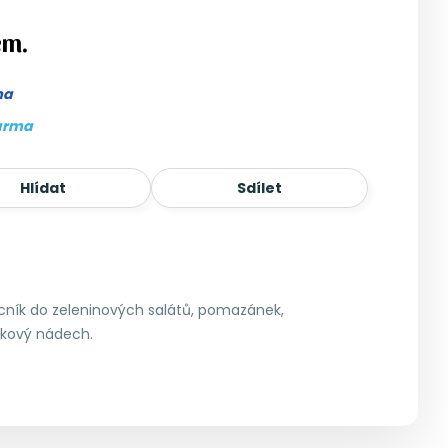
em.
ma
arma
Hlídat
Sdílet
cník do zeleninových salátů, pomazánek,
škový nádech.