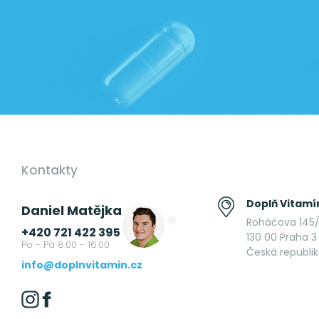
Kontakty
Doplň Vitamín
Daniel Matějka
Roháčova 145/
+420 721 422 395
130 00 Praha 3 
Po - Pá 8:00 - 16:00
Česká republi
info@doplnvitamin.cz