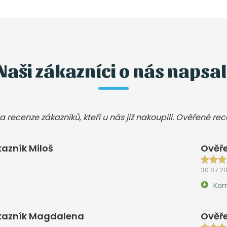
Naši zákazníci o nás napsal
a recenze zákazníků, kteří u nás již nakoupili. Ověřené re
azník Miloš
Ověře
30.07.2
Kom
kazník Magdalena
Ověře