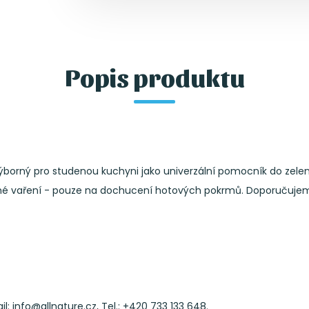
Popis produktu
Výborný pro studenou kuchyni jako univerzální pomocník do zel
ímé vaření - pouze na dochucení hotových pokrmů. Doporučujeme
il: info@allnature.cz, Tel.: +420 733 133 648.