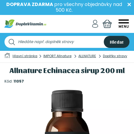
DOPRAVA ZDARMA
pro všechny objednávky nad
500 Kč.
Hledat
Hlavní stránka
IMPORT Allnature
ALLNATURE
Doplňky stravy
Allnature Echinacea sirup 200 ml
Kód:
11057