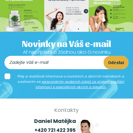
Novinky na Váš e-mail
Ať nepřijdete o žádnou akci či novinku
Odeslat
Přeji si dostávat informace o novinkách a akčních nabídkách a
souhlasím se
zpracováním osobních údajů za účelem zasílání
informací o speciálních akcích a slevách.
Kontakty
Daniel Matějka
+420 721 422 395