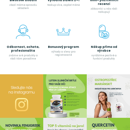
Bleskové dodání
Výhodná balení 2+1
1000+ pozitivních
recenzí
zboží máme opravdu
Nakup více, zaplať méně
skladem
zákazníci u nás rádi
nakupují
Odbornost, ochota,
Bonusový program
Nákup přímo od
profesionalita
výrobce
výhody a slevy pro
registrované
známe své produkty a
vyrábíme poctívé a
rádi Vám poradíme
funkční produkty