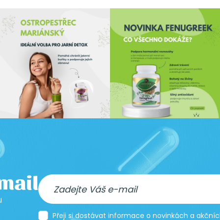
-mail
u
Přeji si dostávat informace o novinkách a akčn