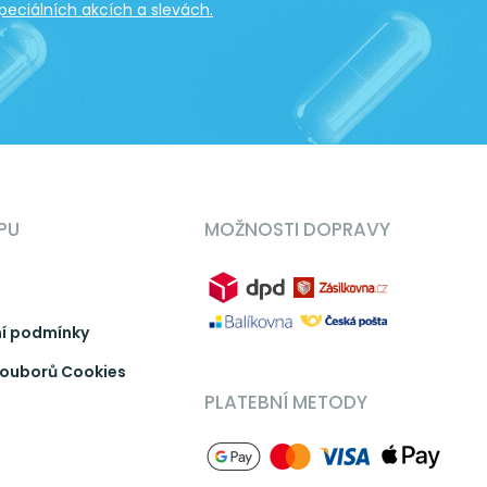
peciálních akcích a slevách.
PU
MOŽNOSTI DOPRAVY
í podmínky
ouborů Cookies
PLATEBNÍ METODY