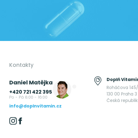
Kontakty
Doplň Vitamín
Daniel Matějka
Roháčova 145/
+420 721 422 395
130 00 Praha 3 
Po - Pá 8:00 - 16:00
Česká republi
info@doplnvitamin.cz