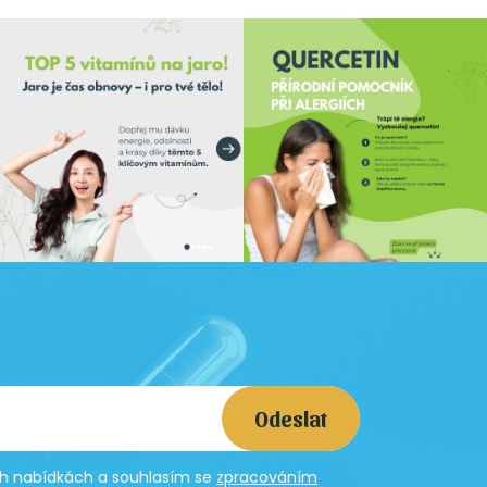
Odeslat
ích nabídkách a souhlasím se
zpracováním