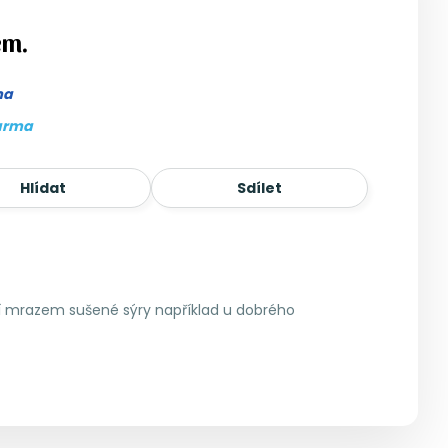
em.
ma
arma
Hlídat
Sdílet
ní mrazem sušené sýry například u dobrého