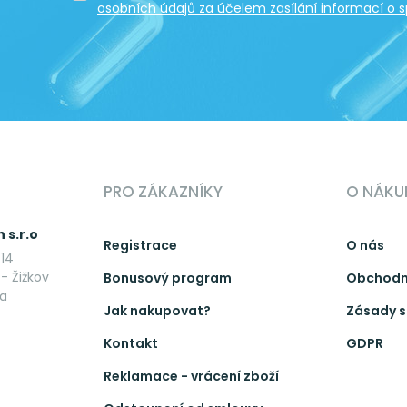
osobních údajů za účelem zasílání informací o s
PRO ZÁKAZNÍKY
O NÁKU
 s.r.o
Registrace
O nás
14
- Žižkov
Bonusový program
Obchodn
ka
Jak nakupovat?
Zásady s
Kontakt
GDPR
Reklamace - vrácení zboží