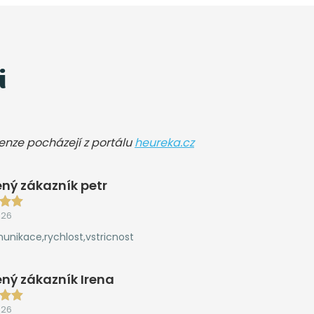
i
cenze pocházejí z portálu
heureka.cz
ný zákazník petr
026
unikace,rychlost,vstricnost
ný zákazník Irena
026