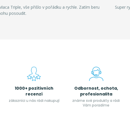
aca Triple, vše přišlo v pořádku a rychle. Zatím beru
Super r
mohu posoudit.
1000+ pozitivních
Odbornost, ochota,
recenzí
profesionalita
zákazníci u nás rádi nakupují
známe své produkty a rádi
Vám poradíme