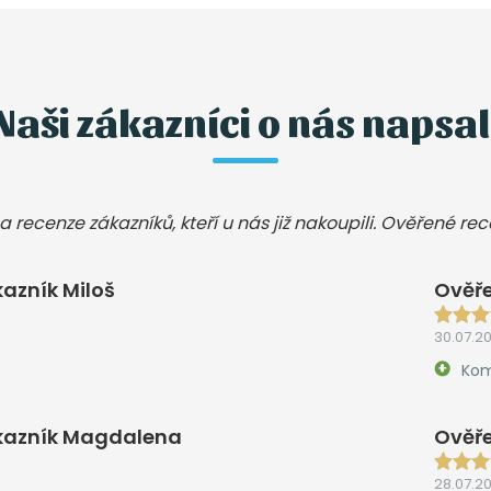
Naši zákazníci o nás napsal
a recenze zákazníků, kteří u nás již nakoupili. Ověřené re
azník Miloš
Ověře
30.07.2
Kom
kazník Magdalena
Ověře
28.07.2