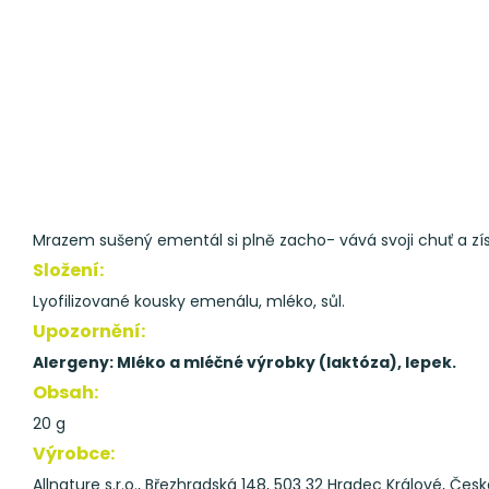
Mrazem sušený ementál si plně zacho- vává svoji chuť a získ
Složení:
Lyofilizované kousky emenálu, mléko, sůl.
Upozornění:
Alergeny: Mléko a mléčné výrobky (laktóza), lepek.
Obsah:
20 g
Výrobce:
Allnature s.r.o., Březhradská 148, 503 32 Hradec Králové, Česk