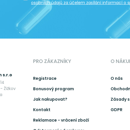
osobních údajů za účelem zasílání informací o s
PRO ZÁKAZNÍKY
O NÁKU
 s.r.o
Registrace
O nás
14
- Žižkov
Bonusový program
Obchodn
ka
Jak nakupovat?
Zásady s
Kontakt
GDPR
Reklamace - vrácení zboží