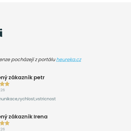
i
cenze pocházejí z portálu
heureka.cz
ný zákazník petr
026
unikace,rychlost,vstricnost
ný zákazník Irena
026