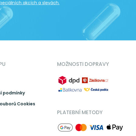
peciálních akcích a slevách.
PU
MOŽNOSTI DOPRAVY
í podmínky
ouborů Cookies
PLATEBNÍ METODY