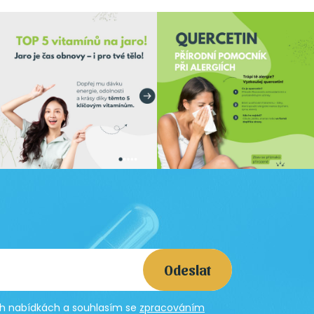
Odeslat
ích nabídkách a souhlasím se
zpracováním