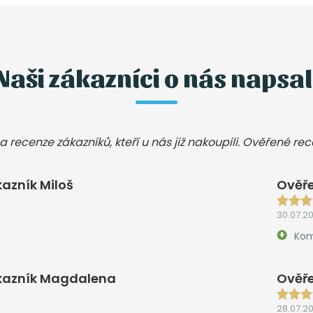
Naši zákazníci o nás napsal
a recenze zákazníků, kteří u nás již nakoupili. Ověřené re
azník Miloš
Ověře
30.07.2
Kom
kazník Magdalena
Ověře
28.07.2