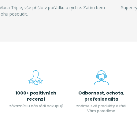
aca Triple, vše přišlo v pořádku a rychle. Zatím beru
Super r
mohu posoudit.
1000+ pozitivních
Odbornost, ochota,
recenzí
profesionalita
zákazníci u nás rádi nakupují
známe své produkty a rádi
Vám poradíme