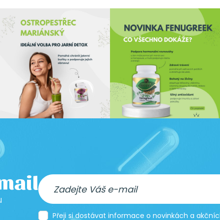
-mail
u
Přeji si dostávat informace o novinkách a akčn