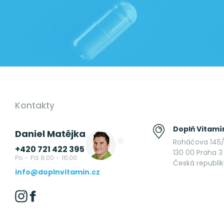
Kontakty
Doplň Vitamín
Daniel Matějka
Roháčova 145/
+420 721 422 395
130 00 Praha 3 
Po - Pá 8:00 - 16:00
Česká republi
info@doplnvitamin.cz