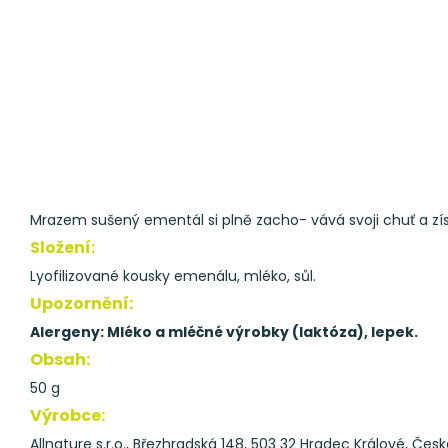
Mrazem sušený ementál si plně zacho- vává svoji chuť a získ
Složení:
Lyofilizované kousky emenálu, mléko, sůl.
Upozornění:
Alergeny: Mléko a mléčné výrobky (laktóza), lepek.
Obsah:
50 g
Výrobce:
Allnature s.r.o., Březhradská 148, 503 32 Hradec Králové, Česk