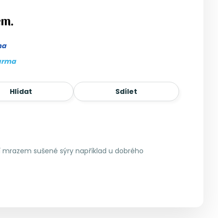
em.
ma
arma
Hlídat
Sdílet
ní mrazem sušené sýry například u dobrého