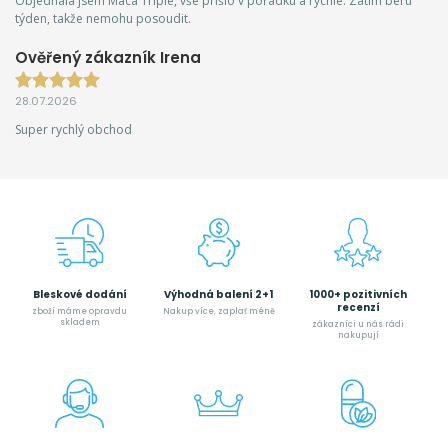
Objednala jsem Maca Triple, vše přišlo v pořádku a rychle. Zatím beru
týden, takže nemohu posoudit.
Ověřený zákazník Irena
28.07.2026
Super rychlý obchod
Bleskové dodání
Výhodná balení 2+1
1000+ pozitivních
recenzí
zboží máme opravdu
Nakup více, zaplať méně
skladem
zákazníci u nás rádi
nakupují