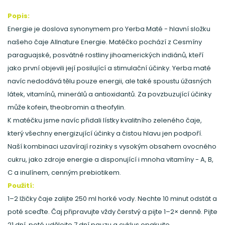
Popis:
Energie je doslova synonymem pro Yerba Maté - hlavní složku
našeho čaje Allnature Energie. Matéčko pochází z Cesmíny
paraguajské, posvátné rostliny jihoamerických indiánů, kteří
jako první objevili její posilující a stimulační účinky. Yerba maté
navíc nedodává tělu pouze energii, ale také spoustu úžasných
látek, vitamínů, minerálů a antioxidantů. Za povzbuzující účinky
může kofein, theobromin a theofylin.
K matéčku jsme navíc přidali lístky kvalitního zeleného čaje,
který všechny energizující účinky a čistou hlavu jen podpoří.
Naší kombinaci uzavírají rozinky s vysokým obsahem ovocného
cukru, jako zdroje energie a disponující i mnoha vitamíny - A, B,
C a inulínem, cenným prebiotikem.
Použití:
1–2 lžičky čaje zalijte 250 ml horké vody. Nechte 10 minut odstát a
poté sceďte. Čaj připravujte vždy čerstvý a pijte 1–2× denně. Pijte
21 dní, poté udělejte 7 dní pauzu a cyklus opakujte.