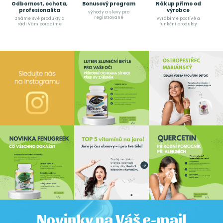
Odbornost, ochota,
Bonusový program
Nákup přímo od
profesionalita
výrobce
výhody a slevy pro
registrované
známe své produkty a
vyrábíme poctívé a
rádi Vám poradíme
funkční produkty
Novinky na Váš e-mail