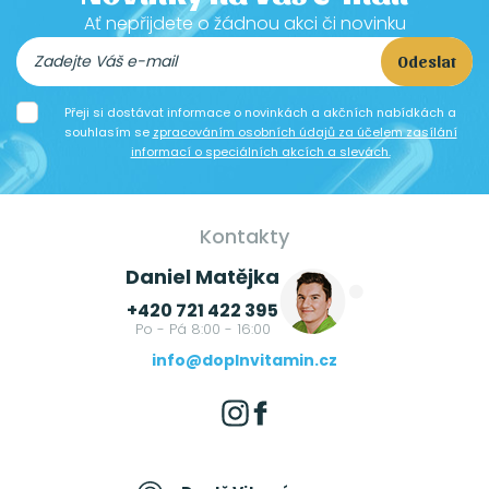
Ať nepřijdete o žádnou akci či novinku
Odeslat
Přeji si dostávat informace o novinkách a akčních nabídkách a
souhlasím se
zpracováním osobních údajů za účelem zasílání
informací o speciálních akcích a slevách.
Kontakty
Daniel Matějka
+420 721 422 395
Po - Pá 8:00 - 16:00
info@doplnvitamin.cz