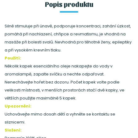
Popis produktu
Silně stimuluje při únavě, podporuje koncentraci, zahání úzkost,
pomáhá při nachlazení, chřipce a revmatismu, je vhodná na
masáže při bolesti svalů. Nevhodná pro těhotné ženy, epileptiky
a při vysokém krevním tlaku.
Použití:
Několik kapek esenciálního oleje nakapejte do vody v
aromalampě, zapalte svíčku a nechte odpařovat.
Nenechávejte hořet bez dozoru. Počet kapek volte podle
velikosti místnosti, v menších prostorách stačí dvě kapky, ve
větších použijte maximálně 5 kapek.
Upozornění:
Uchovávejte mimo dosah dětí a vyhněte se kontaktu se
sliznicemi.
Složení: