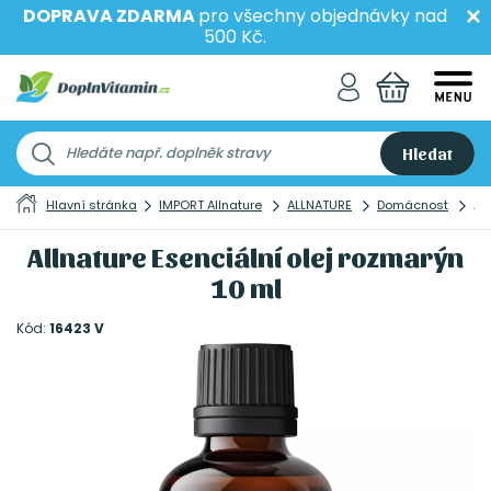
DOPRAVA ZDARMA
pro všechny objednávky nad
500 Kč.
Hledat
Hlavní stránka
IMPORT Allnature
ALLNATURE
Domácnost
Al
Allnature Esenciální olej rozmarýn
10 ml
Kód:
16423 V