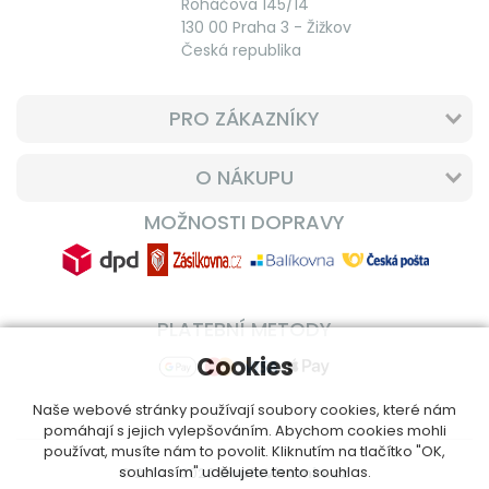
Roháčova 145/14
130 00 Praha 3 - Žižkov
Česká republika
PRO ZÁKAZNÍKY
O NÁKUPU
MOŽNOSTI DOPRAVY
PLATEBNÍ METODY
Cookies
Naše webové stránky používají soubory cookies, které nám
pomáhají s jejich vylepšováním. Abychom cookies mohli
používat, musíte nám to povolit. Kliknutím na tlačítko "OK,
souhlasím" udělujete tento souhlas.
© 2014 - 2026
DoplnVitamin.cz