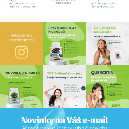
registrované
známe své produkty a
vyrábíme poctívé a
rádi Vám poradíme
funkční produkty
Novinky na Váš e-mail
Ať nepřijdete o žádnou akci či novinku