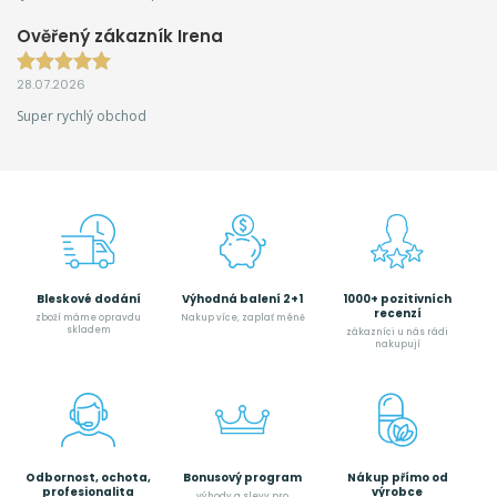
Ověřený zákazník Irena
28.07.2026
Super rychlý obchod
Bleskové dodání
Výhodná balení 2+1
1000+ pozitivních
recenzí
zboží máme opravdu
Nakup více, zaplať méně
skladem
zákazníci u nás rádi
nakupují
Odbornost, ochota,
Bonusový program
Nákup přímo od
profesionalita
výrobce
výhody a slevy pro