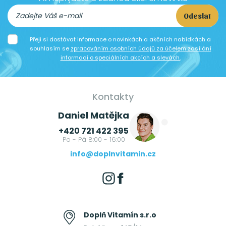
Odeslat
Přeji si dostávat informace o novinkách a akčních nabídkách a
souhlasím se
zpracováním osobních údajů za účelem zasílání
informací o speciálních akcích a slevách.
Kontakty
Daniel Matějka
+420 721 422 395
Po - Pá 8:00 - 16:00
info@doplnvitamin.cz
Doplň Vitamín s.r.o