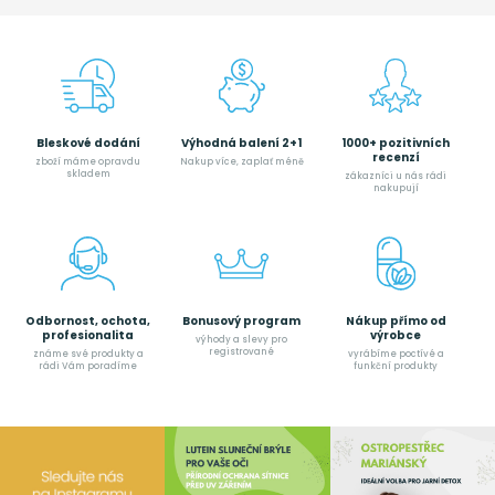
Bleskové dodání
Výhodná balení 2+1
1000+ pozitivních
recenzí
zboží máme opravdu
Nakup více, zaplať méně
skladem
zákazníci u nás rádi
nakupují
Odbornost, ochota,
Bonusový program
Nákup přímo od
profesionalita
výrobce
výhody a slevy pro
registrované
známe své produkty a
vyrábíme poctívé a
rádi Vám poradíme
funkční produkty