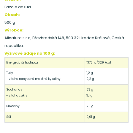
Fazole adzuki.
Obsah:
500 g
Výrobce:
Allnature s.r.o, Březhradská 148, 503 32 Hradec Králové, Česká
republika.
Výživové údaje na 100 g:
Energetická hodnota
1378 kJ/329 kcal
Tuky
1,2 g
- z toho nasycené mastné kyseliny
0,2 g
Sacharidy
63 g
- z toho cukry
3,1 g
Bílkoviny
20 g
Sůl
0,01 g