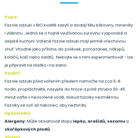
Popis:
Fazole adzuki v BIO kvalitě zasytí a dodají tělu bílkoviny, minerály
i vlákninu. Jedná se o hojně využívanou surovinu v japonské a
asijské kuchyni. Vařené fazole adzuki mají jemně ořechovou
chuť. Vhodné jako příloha, do polévek, pomazánek, nákypů,
koláčů, kaší nebo salátů. Nebojte se s nimi experimentovat - lze
je připravit na sladko i na slano.
Použití:
Fazole adzuki před vařením předem namočte na cca 5-8
hodin, propláchněte, nasypte do hrnce a poté zhruba 30-45
minut vařte v neosolené vodě, dokud fazolky nezměknou.
Fazolky se solí až nakonec, aby neztvrdly.
Upozornění:
Alergeny:
Může obsahovat stopy
lepku, arašídů, sezamu
a
skořápkových plodů.
Složení: